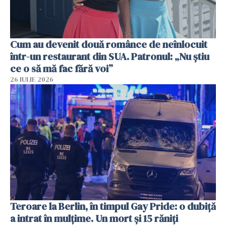
Cum au devenit două românce de neînlocuit
într-un restaurant din SUA. Patronul: „Nu știu
ce o să mă fac fără voi”
26 IULIE 2026
Teroare la Berlin, în timpul Gay Pride: o dubiță
a intrat în mulțime. Un mort și 15 răniți