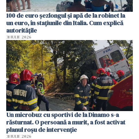
100 de euro șezlongul și apă de la robinet la
un euro, în stațiunile din Italia. Cum explică
autoritățile
31 IULIE 2026
Un microbuz cu sportivi de la Dinamo s-a
răsturnat. O persoană a murit, a fost activat
planul roșu de intervenție
31 IULIE 2026