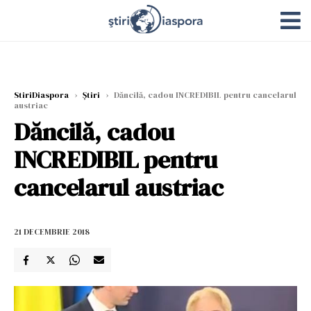
StiriDiaspora
›
Știri
›
Dăncilă, cadou INCREDIBIL pentru cancelarul
austriac
Dăncilă, cadou
INCREDIBIL pentru
cancelarul austriac
21 DECEMBRIE 2018