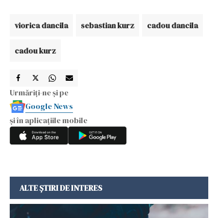
viorica dancila
sebastian kurz
cadou dancila
cadou kurz
Urmăriți-ne și pe
Google News
și în aplicațiile mobile
ALTE ȘTIRI DE INTERES