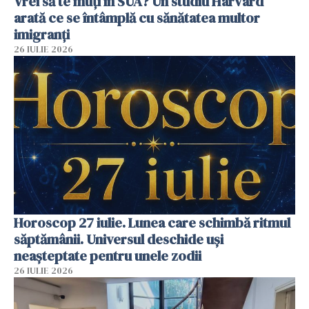
Vrei să te muți în SUA? Un studiu Harvard
arată ce se întâmplă cu sănătatea multor
imigranți
26 IULIE 2026
Horoscop 27 iulie. Lunea care schimbă ritmul
săptămânii. Universul deschide uși
neașteptate pentru unele zodii
26 IULIE 2026