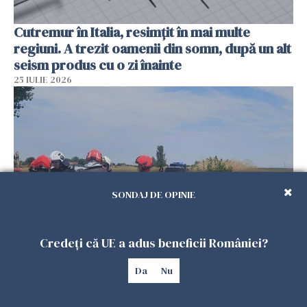
Cutremur în Italia, resimțit în mai multe
regiuni. A trezit oamenii din somn, după un alt
seism produs cu o zi înainte
25 IULIE 2026
SONDAJ DE OPINIE
Credeți că UE a adus beneficii României?
Ciobanul care a găsit locul doborârii dronei a
fost ascuns de șeful de post al poliției
Da
Nu
24 IULIE 2026