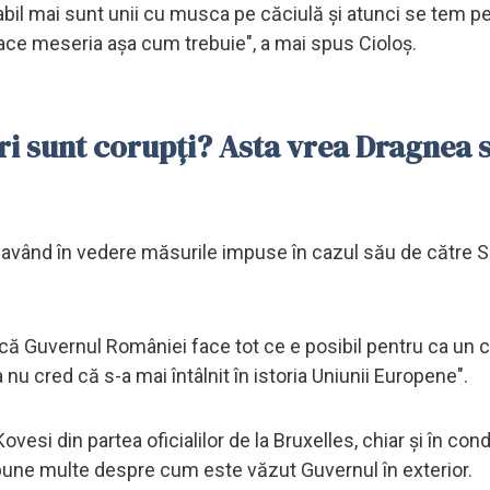
abil mai sunt unii cu musca pe căciulă şi atunci se tem p
face meseria aşa cum trebuie", a mai spus Cioloş.
tri sunt corupţi? Asta vrea Dragnea 
, având în vedere măsurile impuse în cazul său de către S
d că Guvernul României face tot ce e posibil pentru ca un 
u cred că s-a mai întâlnit în istoria Uniunii Europene".
si din partea oficialilor de la Bruxelles, chiar şi în cond
 spune multe despre cum este văzut Guvernul în exterior.