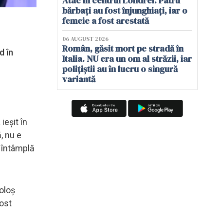
Atac în centrul Londrei. Patru
bărbați au fost înjunghiați, iar o
femeie a fost arestată
06 AUGUST 2026
Român, găsit mort pe stradă în
d în
Italia. NU era un om al străzii, iar
polițiștii au în lucru o singură
variantă
ieşit în
, nu e
e întâmplă
ioloş
fost