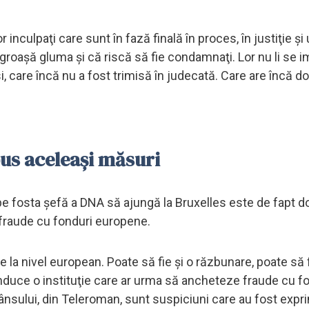
nculpaţi care sunt în fază finală în proces, în justiţie şi
groaşă gluma şi că riscă să fie condamnaţi. Lor nu li se 
i, care încă nu a fost trimisă în judecată. Care are încă d
pus aceleaşi măsuri
pe fosta şefă a DNA să ajungă la Bruxelles este de fapt d
 fraude cu fonduri europene.
la nivel european. Poate să fie şi o răzbunare, poate să f
duce o instituţie care ar urma să ancheteze fraude cu f
ânsului, din Teleroman, sunt suspiciuni care au fost expr