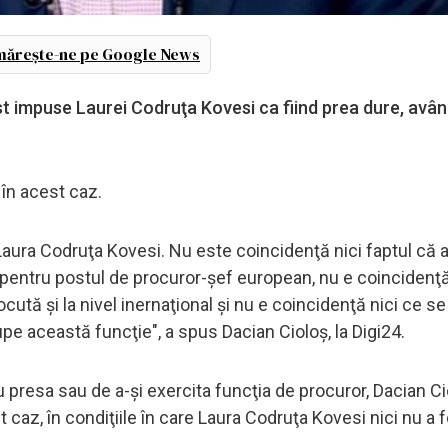
ărește-ne pe Google News
st impuse Laurei Codruţa Kovesi ca fiind prea dure, avân
 în acest caz.
ura Codruţa Kovesi. Nu este coincidenţă nici faptul că a 
ie pentru postul de procuror-şef european, nu e coincidenţă
ută şi la nivel inernaţional şi nu e coincidenţă nici ce s
pe această funcţie", a spus Dacian Cioloş, la Digi24.
cu presa sau de a-şi exercita funcţia de procuror, Dacian C
caz, în condiţiile în care Laura Codruţa Kovesi nici nu a 