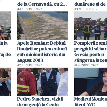
de la Cernavodă, cu 2
dunărene și de
cm faţă de ziua trecută
România resim
04 AUGUST 2026
03 AUGUST 2026
efectele, deși a
în iulie
a la
Apele Române: Debitul
Pompierii româ
Dunării ar putea coborî
pregătiţi să int
aj de
sub minimul istoric din
Grecia pentru
august 2003
stingerea incen
02 AUGUST 2026
01 AUGUST 2026
Pedro Sanchez, vizită
Medicul Monica
de urgență la Ceuta
făcut AVC