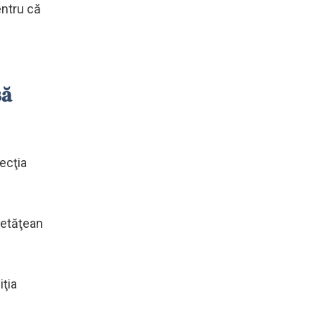
entru că
să
ecţia
cetăţean
iţia