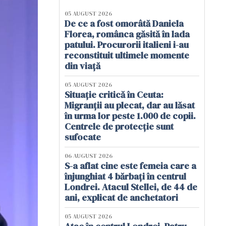
05 AUGUST 2026
De ce a fost omorâtă Daniela
Florea, românca găsită în lada
patului. Procurorii italieni i-au
reconstituit ultimele momente
din viață
05 AUGUST 2026
Situație critică în Ceuta:
Migranții au plecat, dar au lăsat
în urma lor peste 1.000 de copii.
Centrele de protecție sunt
sufocate
06 AUGUST 2026
S-a aflat cine este femeia care a
înjunghiat 4 bărbați în centrul
Londrei. Atacul Stellei, de 44 de
ani, explicat de anchetatori
05 AUGUST 2026