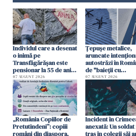
Individul care a desenat
Țepușe metalice,
o inimă pe
aruncate intențion
Transfăgărășan este
autostrăzi în Româ
pensionar la 55 de ani.
de "baieții cu
Poliția l-a identificat
platforme": "Mi-au
07 AUGUST 2026
07 AUGUST 2026
cerut 1200 lei să m
tracteze"
„România Copiilor de
Incident în Crimee
Pretutindeni”: copiii
anexată: Un soldat 
români din diaspora,
tras în colegii săi a