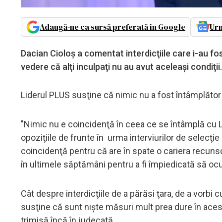
Adaugă-ne ca sursă preferată în Google
Urm
Dacian Cioloş a comentat interdicţiile care i-au fo
vedere că alţi inculpaţi nu au avut aceleaşi condiţii.
Liderul PLUS susţine că nimic nu a fost întâmplător
"Nimic nu e coincidenţă în ceea ce se întâmplă cu La
opoziţiile de frunte în urma interviurilor de selecţ
coincidenţă pentru că are în spate o cariera recunsoc
în ultimele săptămâni pentru a fi împiedicată să ocu
Cât despre interdicţiile de a părăsi ţara, de a vorbi 
susţine că sunt nişte măsuri mult prea dure în acest 
trimisă încă în judecată.