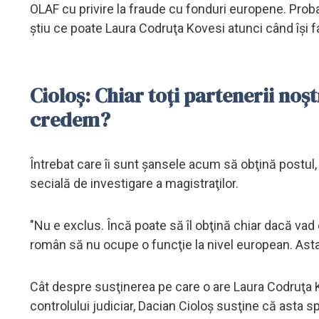
OLAF cu privire la fraude cu fonduri europene. Prob
ştiu ce poate Laura Codruţa Kovesi atunci când îşi 
Cioloş: Chiar toţi partenerii noş
credem?
Întrebat care îi sunt şansele acum să obţină postul
secială de investigare a magistraţilor.
"Nu e exclus. Încă poate să îl obţină chiar dacă va
român să nu ocupe o funcţie la nivel european. Asta n
Cât despre susţinerea pe care o are Laura Codruţa Kove
controlului judiciar, Dacian Cioloş susţine că asta