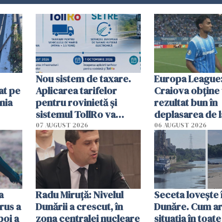
Nou sistem de taxare.
Europa League:
at pe
Aplicarea tarifelor
Craiova obține
nia
pentru rovinietă şi
rezultat bun în
sistemul TollRo va
deplasarea de 
începe la 1 octombrie
07 AUGUST 2026
06 AUGUST 2026
ă
a
Radu Miruţă: Nivelul
Seceta lovește 
rus a
Dunării a crescut, în
Dunăre. Cum ar
poi a
zona centralei nucleare
situația în toate