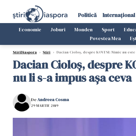
Politică
Internațional
Economie
Joburi
Monden
Sport
Educ
Povestea Mea
Eș
StiriDiaspora
›
Știri
›
Dacian Cioloş, despre KOVESI: Nimic nu este c
Dacian Cioloş, despre KO
nu li s-a impus aşa ceva
De
Andreea Cosma
29 MARTIE 2019