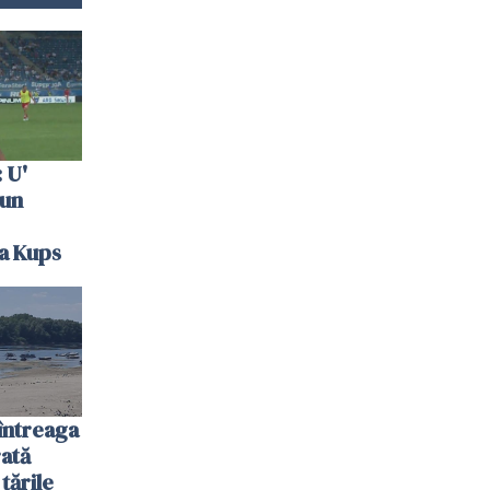
 U'
 un
la Kups
întreaga
ată
 țările