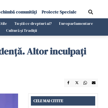
schimbă comunități
Proiecte Speciale
Utile
Tu știi ce drepturi ai?
Europarlamentare
Cultură și Tradiții
denţă. Altor inculpaţi
CELE MAI CITITE