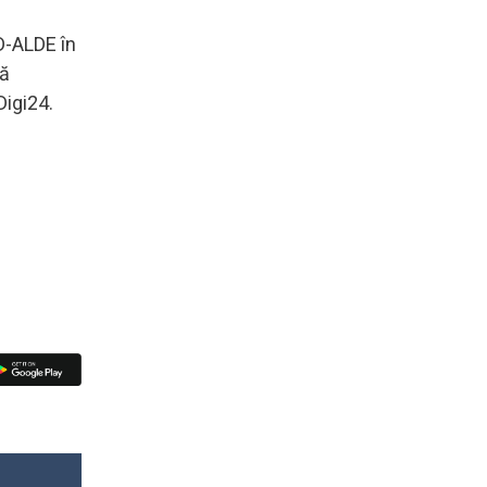
SD-ALDE în
să
Digi24.