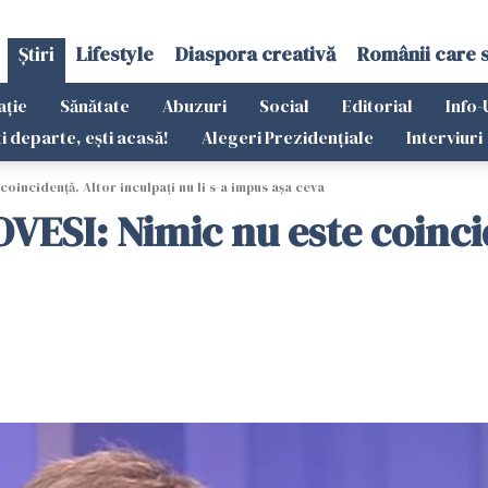
Știri
Lifestyle
Diaspora creativă
Românii care 
ație
Sănătate
Abuzuri
Social
Editorial
Info-
ti departe, ești acasă!
Alegeri Prezidențiale
Interviuri
oincidenţă. Altor inculpaţi nu li s-a impus aşa ceva
VESI: Nimic nu este coinci