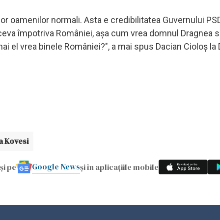
unor oamenilor normali. Asta e credibilitatea Guvernului P
 au ceva împotriva României, aşa cum vrea domnul Dragnea 
 el vrea binele României?", a mai spus Dacian Cioloş la 
a Kovesi
Google News
și pe
și în aplicațiile mobile