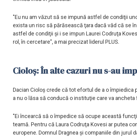
"Eu nu am văzut să se impună astfel de condiţii unor i
exista un risc să părăsească ţara dacă văd că se în
astfel de condiţii şi i se impun Laurei Codruţa Koves
rol, în cercetare", a mai precizat liderul PLUS.
Cioloş: În alte cazuri nu s-au im
Dacian Cioloş crede că tot efortul de a o împiedica 
a nu o lăsa să conducă o instituţie care va ancheta
"Ei încearcă să o împedice să ocupe această funcţie 
teamă. Pentru că Laura Codruţa Kovesi ar putea con
europene. Domnul Dragnea şi companiile din jurul d