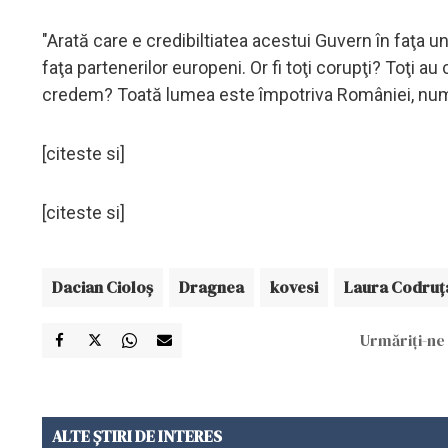
"Arată care e credibiltiatea acestui Guvern în faţa 
faţa partenerilor europeni. Or fi toţi corupţi? Toţi
credem? Toată lumea este împotriva României, numai
[citeste si]
[citeste si]
Dacian Cioloş
Dragnea
kovesi
Laura Codruţ
Urmăriți-ne 
ALTE ȘTIRI DE INTERES