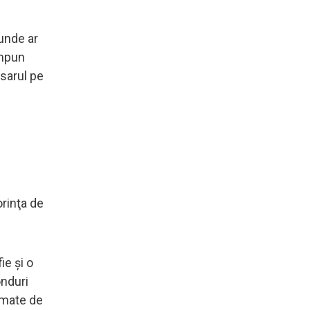
 unde ar
impun
osarul pe
orinţa de
ie şi o
onduri
imate de