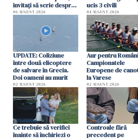
invitați să scrie despre
ucis 3 civili
România într-un volum
06 AUGUST 2026
04 AUGUST 2026
special
UPDATE: Coliziune
Aur pentru Români
între două elicoptere
Campionatele
de salvare în Grecia.
Europene de canot
Doi oameni au murit
la Varese
02 AUGUST 2026
02 AUGUST 2026
Ce trebuie să verifici
Controale fără
înainte să închiriezi o
precedent pe