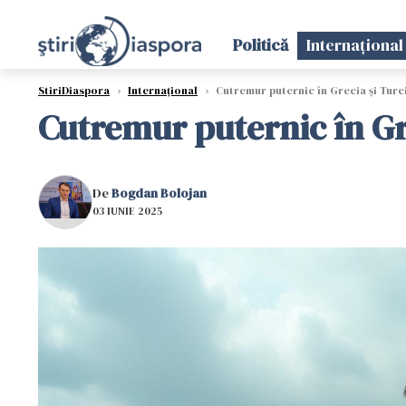
Politică
Internațional
StiriDiaspora
›
Internațional
›
Cutremur puternic în Grecia și Turc
Cutremur puternic în Gr
De
Bogdan Bolojan
03 IUNIE 2025