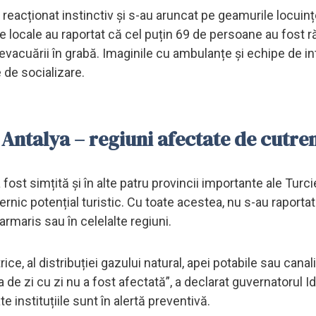
 reacționat instinctiv și s-au aruncat pe geamurile locuinț
le locale au raportat că cel puțin 69 de persoane au fost ră
vacuării în grabă. Imaginile cu ambulanțe și echipe de in
 de socializare.
 Antalya – regiuni afectate de cutr
fost simțită și în alte patru provincii importante ale Turci
ernic potențial turistic. Cu toate acestea, nu s-au raport
armaris sau în celelalte regiuni.
ice, al distribuției gazului natural, apei potabile sau canali
 de zi cu zi nu a fost afectată”, a declarat guvernatorul Id
 instituțiile sunt în alertă preventivă.