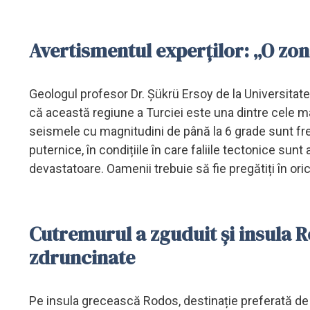
Avertismentul experților: „O zon
Geologul profesor Dr. Şükrü Ersoy de la Universitatea
că această regiune a Turciei este una dintre cele ma
seismele cu magnitudini de până la 6 grade sunt fre
puternice, în condițiile în care faliile tectonice s
devastatoare. Oamenii trebuie să fie pregătiți în or
Cutremurul a zguduit și insula R
zdruncinate
Pe insula grecească Rodos, destinație preferată de m