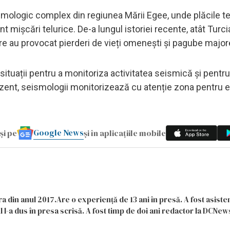
smologic complex din regiunea Mării Egee, unde plăcile t
 mișcări telurice. De-a lungul istoriei recente, atât Turcia
re au provocat pierderi de vieți omenești și pagube major
 situații pentru a monitoriza activitatea seismică și pentru
ezent, seismologii monitorizează cu atenție zona pentru 
Google News
și pe
și în aplicațiile mobile
a din anul 2017.Are o experiență de 13 ani în presă. A fost asiste
 l-a dus în presa scrisă. A fost timp de doi ani redactor la DCNews