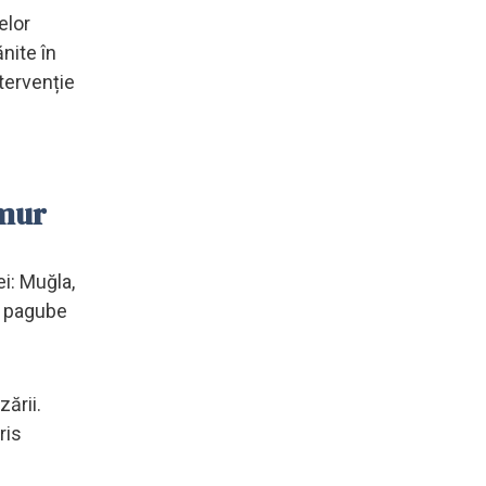
elor
nite în
tervenție
emur
ei: Muğla,
at pagube
zării.
ris