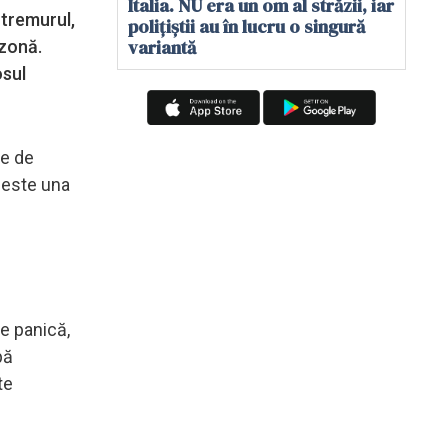
Italia. NU era un om al străzii, iar
utremurul,
polițiștii au în lucru o singură
variantă
 zonă.
osul
re de
 este una
de panică,
pă
te