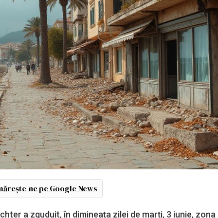
ărește-ne pe Google News
ter a zguduit, în dimineața zilei de marți, 3 iunie, zona