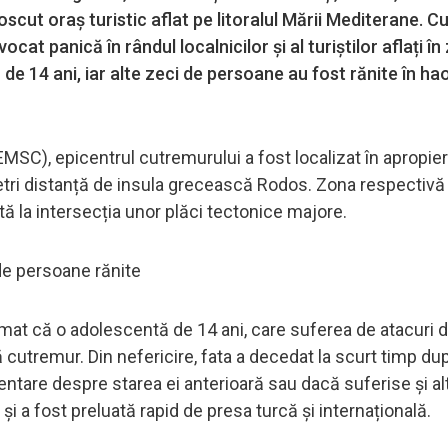
scut oraș turistic aflat pe litoralul Mării Mediterane. C
cat panică în rândul localnicilor și al turiștilor aflați în
de 14 ani, iar alte zeci de persoane au fost rănite în ha
MSC), epicentrul cutremurului a fost localizat în apropie
ometri distanță de insula grecească Rodos. Zona respectivă
ă la intersecția unor plăci tectonice majore.
 de persoane rănite
irmat că o adolescentă de 14 ani, care suferea de atacuri 
ă cutremur. Din nefericire, fata a decedat la scurt timp du
tare despre starea ei anterioară sau dacă suferise și al
și a fost preluată rapid de presa turcă și internațională.