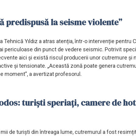
ă predispusă la seisme violente”
 Tehnică Yıldız a atras atenția, într-o intervenție pentru
i periculoase din punct de vedere seismic. Potrivit specia
cvente aici și există riscul producerii unor cutremure și 
unt active și tensionate. „Această zonă poate genera cutrem
ice moment”, a avertizat profesorul.
odos: turiști speriați, camere de hot
ii de turiști din întreaga lume, cutremurul a fost resimți