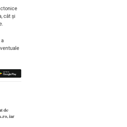
ectonice
, cât și
e.
 a
eventuale
nt de
.ro, iar