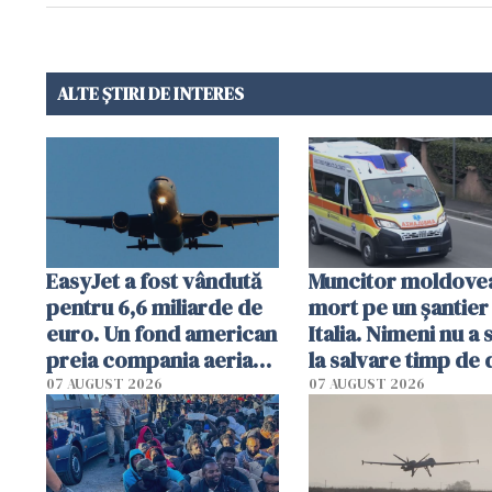
ALTE ȘTIRI DE INTERES
EasyJet a fost vândută
Muncitor moldove
pentru 6,6 miliarde de
mort pe un șantier
euro. Un fond american
Italia. Nimeni nu a 
preia compania aeriană
la salvare timp de
britanică
ore. Șase români,
07 AUGUST 2026
07 AUGUST 2026
anchetați