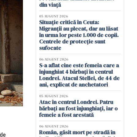
din viață
05 AUGUST 2026
Situație critică în Ceuta:
Migranții au plecat, dar au lăsat
în urma lor peste 1.000 de copii.
Centrele de protecție sunt
sufocate
06 AUGUST 2026
S-a aflat cine este femeia care a
înjunghiat 4 bărbați în centrul
Londrei. Atacul Stellei, de 44 de
ani, explicat de anchetatori
05 AUGUST 2026
Atac în centrul Londrei. Patru
bărbați au fost înjunghiați, iar o
femeie a fost arestată
06 AUGUST 2026
Român, găsit mort pe stradă în
 de