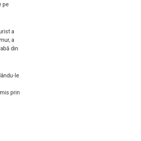
e pe
rist a
mur, a
rabă din
dându-le
smis prin