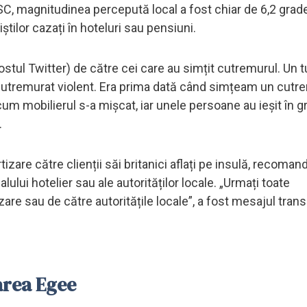
EMSC, magnitudinea percepută local a fost chiar de 6,2 grad
știlor cazați în hoteluri sau pensiuni.
ul Twitter) de către cei care au simțit cutremurul. Un tu
cutremurat violent. Era prima dată când simțeam un cutre
 cum mobilierul s-a mișcat, iar unele persoane au ieșit în g
.
zare către clienții săi britanici aflați pe insulă, recoman
lui hotelier sau ale autorităților locale. „Urmați toate
zare sau de către autoritățile locale”, a fost mesajul tran
area Egee