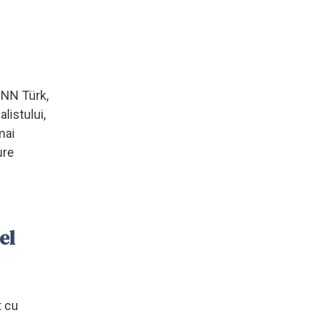
 CNN Türk,
listului,
mai
ure
el
t cu