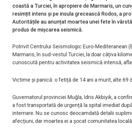
coastă a Turciei, în apropiere de Marmaris, un cuno
resimțit intens și pe insula grecească Rodos, a provo
Autoritățile au anunțat moartea unei fete în vârstă 
produs de mișcarea seismică.
Potrivit Centrului Seismologic Euro-Mediteranean (E
Marmaris, în sud-vestul Turciei, la doar câțiva kil
cunoscută pentru activitatea seismică intensă, aflat
Victime și panică: o fetiță de 14 ani a murit, alte 69
Guvernatorul provinciei Muğla, Idris Akbiyik, a conf
a fost transportată de urgență la spital imediat dup
internare. Nu se cunosc deocamdată detalii suplimen
afecțiuni, dar moartea ei a șocat comunitatea locală 