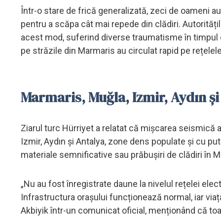
Într-o stare de frică generalizată, zeci de oameni au
pentru a scăpa cât mai repede din clădiri. Autorități
acest mod, suferind diverse traumatisme în timpul e
pe străzile din Marmaris au circulat rapid pe rețelele
Marmaris, Muğla, Izmir, Aydın și
Ziarul turc Hürriyet a relatat că mișcarea seismică a 
Izmir, Aydın și Antalya, zone dens populate și cu put
materiale semnificative sau prăbușiri de clădiri în M
„Nu au fost înregistrate daune la nivelul rețelei electr
Infrastructura orașului funcționează normal, iar viața
Akbiyik într-un comunicat oficial, menționând că toate