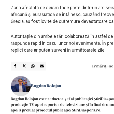
Zona afectată de seism face parte dintr-un arc sei
africană și eurasiatică se întâlnesc, cauzând frecvent
Grecia, au fost lovite de cutremure devastatoare ca
Autoritățile din ambele țări colaborează în astfel de
răspunde rapid în cazul unor noi evenimente. În pr
replici care ar putea surveni în următoarele zile.
Urmăriți-ne 
Bogdan Bolojan
Bogdan Bolojan este redactor-șef al publicației ȘtiriDiaspor
producție TV, apoi reporter de televiziune și în final drumul
apoi a preluat proiectul publicației ȘtiriDiaspora.ro.