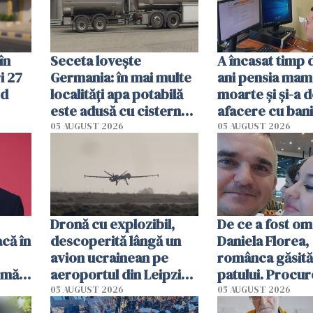
în
Seceta lovește
A încasat timp 
i 27
Germania: în mai multe
ani pensia mam
od
localități apa potabilă
moarte și și-a 
este adusă cu cisterna
afacere cu bani
de lapte. Autoritățile
de 230.000 de 
05 AUGUST 2026
05 AUGUST 2026
impun restricții de
descoperită de
consum
autorități
Dronă cu explozibil,
De ce a fost o
că în
descoperită lângă un
Daniela Florea,
avion ucrainean pe
românca găsită 
rmă
aeroportul din Leipzig.
patului. Procur
 ar
Un avion DHL s-a
italieni i-au rec
05 AUGUST 2026
05 AUGUST 2026
 la
ciocnit în aer cu un
ultimele momen