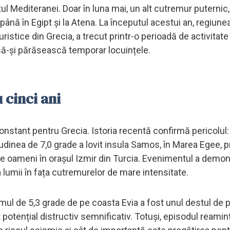
ul Mediteranei. Doar în luna mai, un alt cutremur puternic,
it până în Egipt și la Atena. La începutul acestui an, regiune
uristice din Grecia, a trecut printr-o perioadă de activitat
i să-și părăsească temporar locuințele.
 cinci ani
nstant pentru Grecia. Istoria recentă confirmă pericolul:
dinea de 7,0 grade a lovit insula Samos, în Marea Egee, 
e oameni în orașul Izmir din Turcia. Evenimentul a demon
 lumii în fața cutremurelor de mare intensitate.
ismul de 5,3 grade de pe coasta Evia a fost unul destul de 
t potențial distructiv semnificativ. Totuși, episodul reami