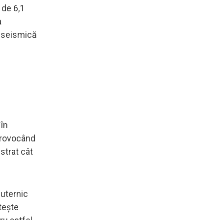
 de 6,1
a
e seismică
 în
provocând
strat cât
puternic
ntește