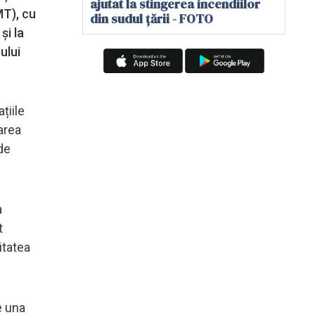
ajutat la stingerea incendiilor
MT), cu
din sudul țării - FOTO
și la
ului
țiile
carea
de
a
t
itatea
e una