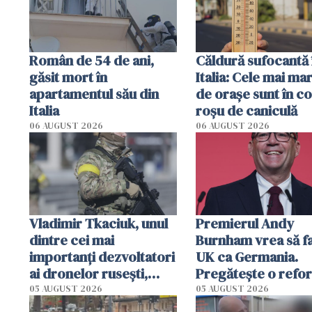
Român de 54 de ani,
Căldură sufocantă 
găsit mort în
Italia: Cele mai mar
apartamentul său din
de orașe sunt în c
Italia
roșu de caniculă
06 AUGUST 2026
06 AUGUST 2026
Vladimir Tkaciuk, unul
Premierul Andy
dintre cei mai
Burnham vrea să fa
importanți dezvoltatori
UK ca Germania.
ai dronelor rusești,
Pregătește o refo
grav rănit într-un
radicală și puterea
05 AUGUST 2026
05 AUGUST 2026
atentat cu bombă
urma să se mute de