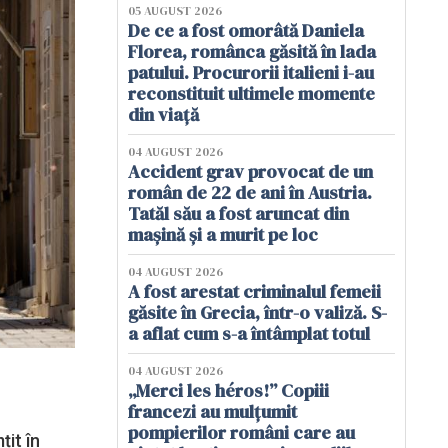
05 AUGUST 2026
De ce a fost omorâtă Daniela
Florea, românca găsită în lada
patului. Procurorii italieni i-au
reconstituit ultimele momente
din viață
04 AUGUST 2026
Accident grav provocat de un
român de 22 de ani în Austria.
Tatăl său a fost aruncat din
mașină și a murit pe loc
04 AUGUST 2026
A fost arestat criminalul femeii
găsite în Grecia, într-o valiză. S-
a aflat cum s-a întâmplat totul
04 AUGUST 2026
„Merci les héros!” Copiii
francezi au mulțumit
pompierilor români care au
țit în