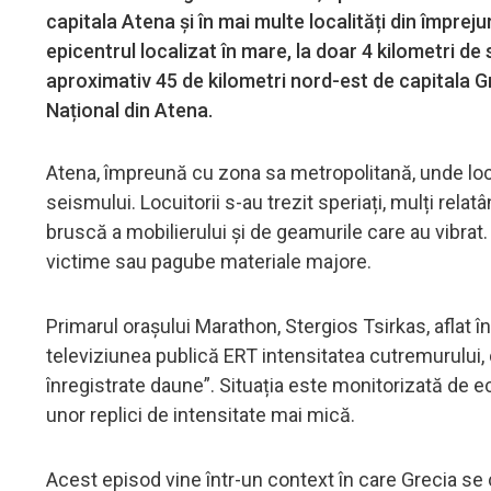
capitala Atena și în mai multe localități din împrej
epicentrul localizat în mare, la doar 4 kilometri de 
aproximativ 45 de kilometri nord-est de capitala Gr
Național din Atena.
Atena, împreună cu zona sa metropolitană, unde locui
seismului. Locuitorii s-au trezit speriați, mulți rela
bruscă a mobilierului și de geamurile care au vibrat.
victime sau pagube materiale majore.
Primarul orașului Marathon, Stergios Tsirkas, aflat î
televiziunea publică ERT intensitatea cutremurului, 
înregistrate daune”. Situația este monitorizată de ec
unor replici de intensitate mai mică.
Acest episod vine într-un context în care Grecia se 