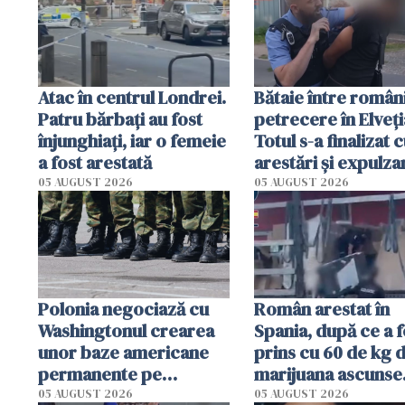
Londra
Atac în centrul Londrei.
Bătaie între români
Patru bărbați au fost
petrecere în Elveți
înjunghiați, iar o femeie
Totul s-a finalizat 
a fost arestată
arestări și expulza
05 AUGUST 2026
05 AUGUST 2026
Polonia negociază cu
Român arestat în
Washingtonul crearea
Spania, după ce a f
unor baze americane
prins cu 60 de kg 
permanente pe
marijuana ascunse
teritoriul său
printre electrocas
05 AUGUST 2026
05 AUGUST 2026