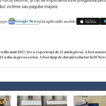
ste riscul seismic și cât de importantă este pregătirea pent
oduc victime sau pagube majore.
Google News
și pe
și în aplicațiile mobile
a din anul 2017.Are o experiență de 13 ani în presă. A fost asiste
 l-a dus în presa scrisă. A fost timp de doi ani redactor la DCNews