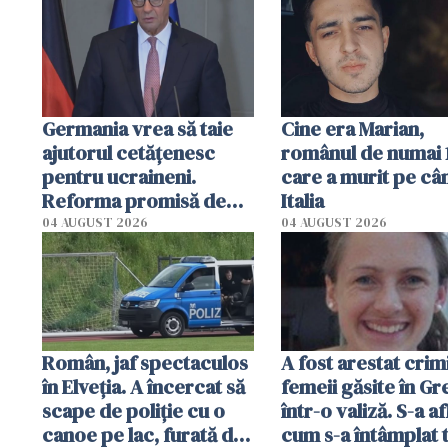
uzate
Germania vrea să taie
Cine era Marian,
ajutorul cetățenesc
românul de numai 1
pentru ucraineni.
care a murit pe câ
Reforma promisă de
Italia
guvernul Merz s-a
04 AUGUST 2026
04 AUGUST 2026
blocat, iar SPD o critică
dur
Român, jaf spectaculos
A fost arestat crim
în Elveția. A încercat să
femeii găsite în Gr
scape de poliție cu o
într-o valiză. S-a af
canoe pe lac, furată din
cum s-a întâmplat 