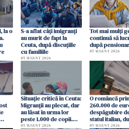
obiect
viață
, la o
S-a aflat câți imigranți
Tot mai mulți 
a.
au murit de fapt la
continuă să luc
cu
Ceuta, după discuțiile
după pensiona
re
cu familiile
05 AUGUST 2026
05 AUGUST 2026
Situație critică în Ceuta:
O româncă pri
ost
Migranții au plecat, dar
260.000 de eur
de
au lăsat în urma lor
despăgubire de
peste 1.000 de copii.
statul italian, d
nice
Centrele de protecție
stat 3 ani în în
05 AUGUST 2026
05 AUGUST 2026