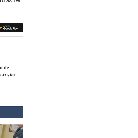
ru astfel
nt de
.ro, iar