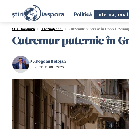
Politică
Internațional
StiriDiaspora
›
Internațional
›
Cutremur puternic în Grecia, resimțit
Cutremur puternic în Gre
De
Bogdan Bolojan
09 SEPTEMBRIE 2025