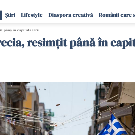
Știri
Lifestyle
Diaspora creativă
Românii care 
 până în capitala țării
cia, resimțit până în capit