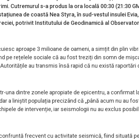
urimi. Cutremurul s-a produs la ora locală 00:30 (21:30 G
stațiunea de coastă Nea Styra, în sud-vestul insulei Evia, 
eciei, potrivit Institutului de Geodinamică al Observator
esc aproape 3 milioane de oameni, a simțit din plin vibra
tând pe rețelele sociale că au fost treziți din somn de miș
 Autoritățile au transmis însă rapid că nu există raportări 
ntr-una dintre zonele apropiate de epicentru, a confirmat l
dar a liniștit populația precizând că „până acum nu au fos
hipele de intervenție, iar seismologii nu au exclus posibil
confruntă frecvent cu activitate seismică, fiind situată p