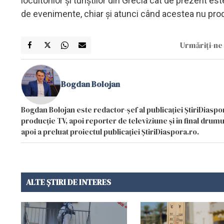
locuitorilor și turiștilor din Grecia cât de prezent e
de evenimente, chiar și atunci când acestea nu pr
Urmăriți-ne 
Bogdan Bolojan
Bogdan Bolojan este redactor-șef al publicației ȘtiriDiaspor
producție TV, apoi reporter de televiziune și în final drumul
apoi a preluat proiectul publicației ȘtiriDiaspora.ro.
ALTE ȘTIRI DE INTERES