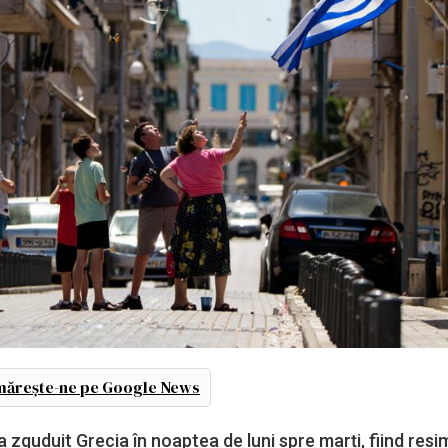
ărește-ne pe Google News
zguduit Grecia în noaptea de luni spre marți, fiind resim