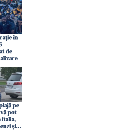
rație în
5
at de
ializare
plajă pe
 vă pot
Italia,
enzi și