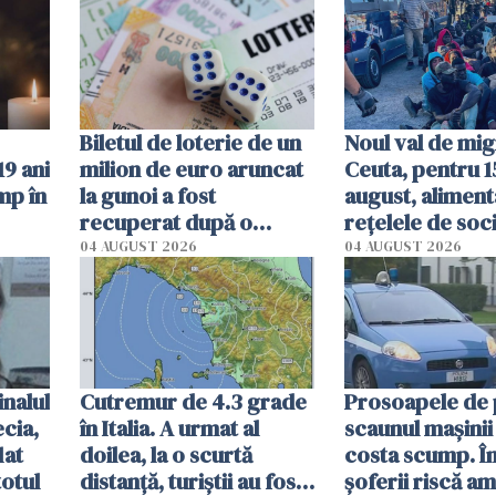
sunt sufocate
pe nedrept
Biletul de loterie de un
Noul val de mig
9 ani
milion de euro aruncat
Ceuta, pentru 1
mp în
la gunoi a fost
august, aliment
recuperat după o
rețelele de soc
operațiune incredibilă
04 AUGUST 2026
04 AUGUST 2026
în Italia
inalul
Cutremur de 4.3 grade
Prosoapele de 
ecia,
în Italia. A urmat al
scaunul mașinii
lat
doilea, la o scurtă
costa scump. În 
totul
distanță, turiștii au fost
șoferii riscă am