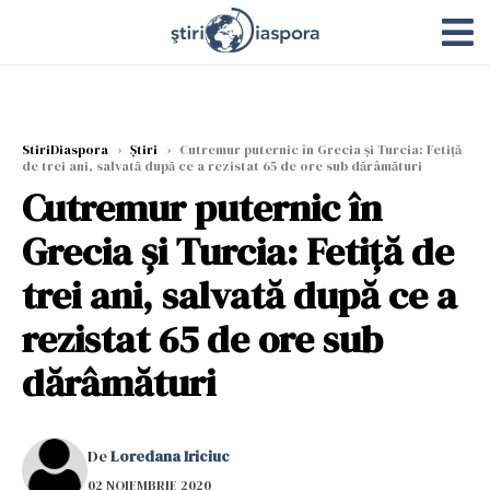
StiriDiaspora
›
Știri
›
Cutremur puternic în Grecia și Turcia: Fetiță
de trei ani, salvată după ce a rezistat 65 de ore sub dărâmături
Cutremur puternic în
Grecia și Turcia: Fetiță de
trei ani, salvată după ce a
rezistat 65 de ore sub
dărâmături
De
Loredana Iriciuc
02 NOIEMBRIE 2020