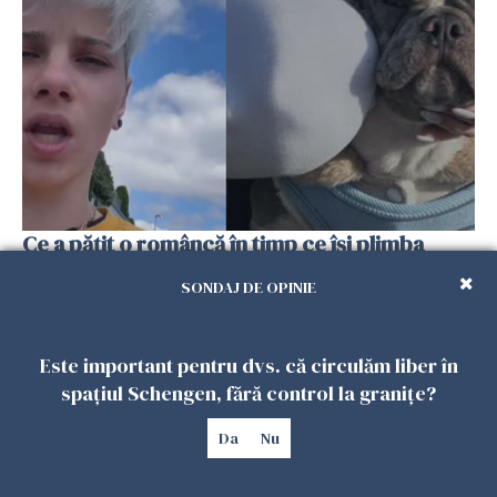
Ce a pățit o româncă în timp ce își plimba
câinele în Germania. Mesajul ei a stârnit
SONDAJ DE OPINIE
dezbateri aprinse
25 IULIE 2026
Este important pentru dvs. că circulăm liber în
spațiul Schengen, fără control la granițe?
Da
Nu