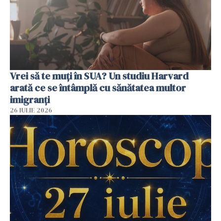
Vrei să te muți în SUA? Un studiu Harvard
arată ce se întâmplă cu sănătatea multor
imigranți
26 IULIE 2026