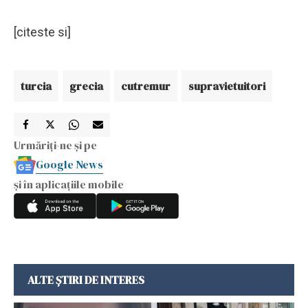
[citeste si]
turcia
grecia
cutremur
supravietuitori
Urmăriți-ne și pe
Google News
și în aplicațiile mobile
ALTE ȘTIRI DE INTERES