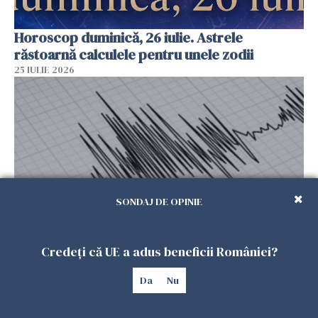
Horoscop duminică, 26 iulie. Astrele
răstoarnă calculele pentru unele zodii
25 IULIE 2026
SONDAJ DE OPINIE
Cutremur în Italia, resimțit în mai multe
Credeți că UE a adus beneficii României?
regiuni. A trezit oamenii din somn, după un alt
seism produs cu o zi înainte
Da
Nu
25 IULIE 2026