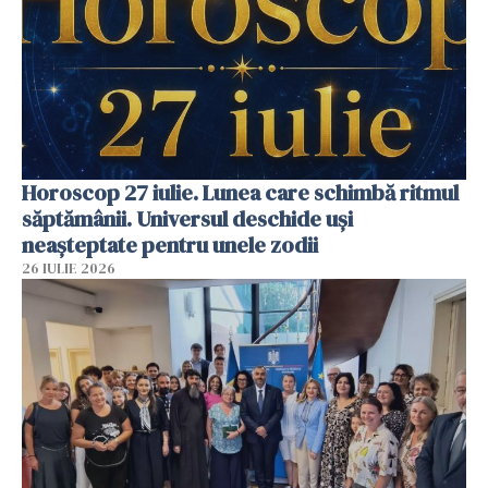
Horoscop 27 iulie. Lunea care schimbă ritmul
săptămânii. Universul deschide uși
neașteptate pentru unele zodii
26 IULIE 2026