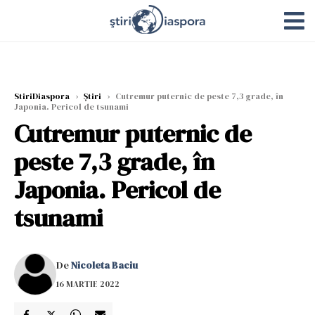
StiriDiaspora
›
Știri
›
Cutremur puternic de peste 7,3 grade, în
Japonia. Pericol de tsunami
Cutremur puternic de
peste 7,3 grade, în
Japonia. Pericol de
tsunami
De
Nicoleta Baciu
16 MARTIE 2022