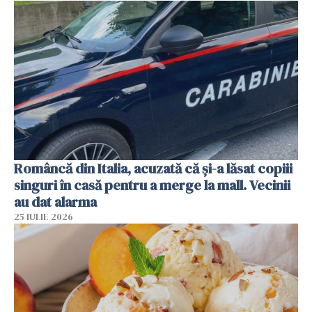
Româncă din Italia, acuzată că și-a lăsat copiii
singuri în casă pentru a merge la mall. Vecinii
au dat alarma
25 IULIE 2026