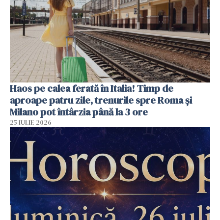
Haos pe calea ferată în Italia! Timp de
aproape patru zile, trenurile spre Roma și
Milano pot întârzia până la 3 ore
25 IULIE 2026