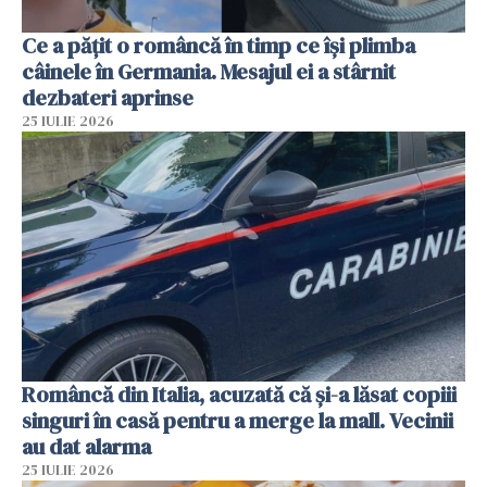
Ce a pățit o româncă în timp ce își plimba
câinele în Germania. Mesajul ei a stârnit
dezbateri aprinse
25 IULIE 2026
Româncă din Italia, acuzată că și-a lăsat copiii
singuri în casă pentru a merge la mall. Vecinii
au dat alarma
25 IULIE 2026