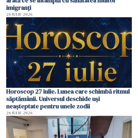
arată ce se întâmplă cu sănătatea multor
imigranți
26 IULIE 2026
Horoscop 27 iulie. Lunea care schimbă ritmul
săptămânii. Universul deschide uși
neașteptate pentru unele zodii
26 IULIE 2026