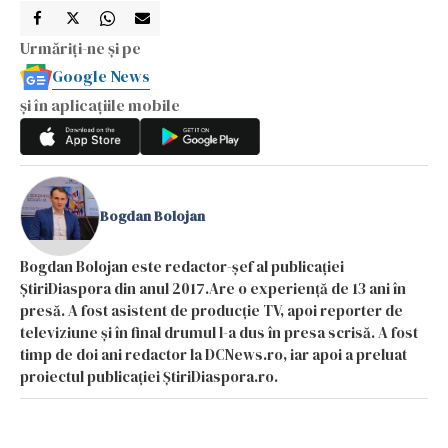
Urmăriți-ne și pe
Google News
și în aplicațiile mobile
Bogdan Bolojan
Bogdan Bolojan este redactor-șef al publicației
ȘtiriDiaspora din anul 2017.Are o experiență de 13 ani în
presă. A fost asistent de producție TV, apoi reporter de
televiziune și în final drumul l-a dus în presa scrisă. A fost
timp de doi ani redactor la DCNews.ro, iar apoi a preluat
proiectul publicației ȘtiriDiaspora.ro.