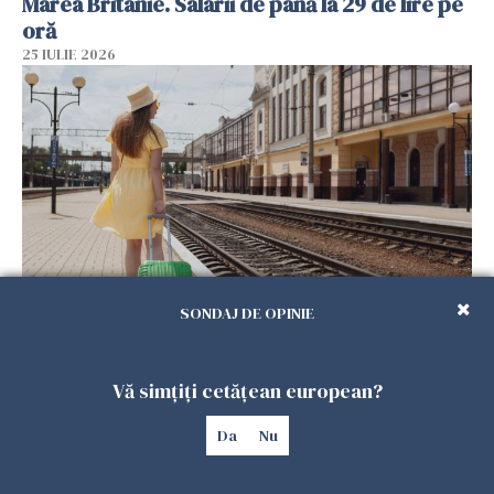
Marea Britanie. Salarii de până la 29 de lire pe
oră
25 IULIE 2026
SONDAJ DE OPINIE
Haos pe calea ferată în Italia! Timp de
aproape patru zile, trenurile spre Roma și
Milano pot întârzia până la 3 ore
Vă simțiți cetățean european?
25 IULIE 2026
Da
Nu