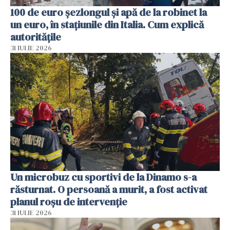
100 de euro șezlongul și apă de la robinet la
un euro, în stațiunile din Italia. Cum explică
autoritățile
31 IULIE 2026
Un microbuz cu sportivi de la Dinamo s-a
răsturnat. O persoană a murit, a fost activat
planul roșu de intervenție
31 IULIE 2026