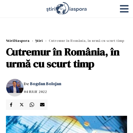
StiriDiaspora
›
Știri
›
Cutremur în România, în urmă cu scurt timp
Cutremur în România, în
urmă cu scurt timp
De
Bogdan Bolojan
04 IULIE 2022