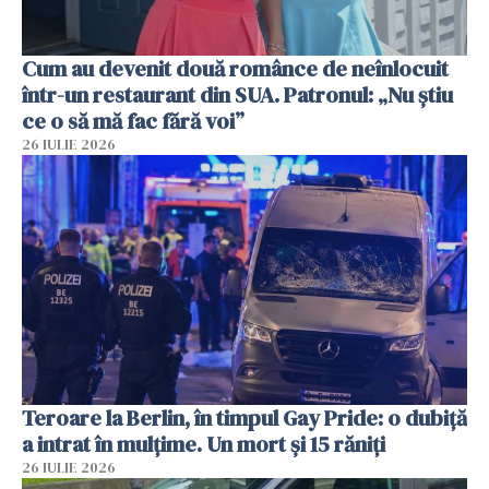
Cum au devenit două românce de neînlocuit
într-un restaurant din SUA. Patronul: „Nu știu
ce o să mă fac fără voi”
26 IULIE 2026
Teroare la Berlin, în timpul Gay Pride: o dubiță
a intrat în mulțime. Un mort și 15 răniți
26 IULIE 2026