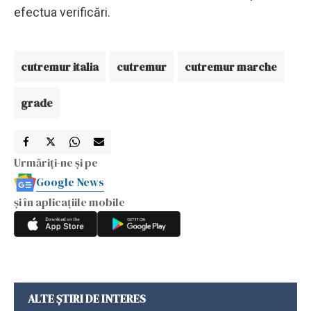
efectua verificări.
cutremur italia
cutremur
cutremur marche
grade
Urmăriți-ne și pe
Google News
și în aplicațiile mobile
ALTE ȘTIRI DE INTERES