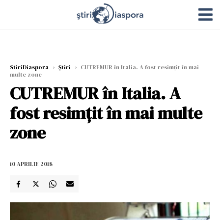
StiriDiaspora
›
Știri
›
CUTREMUR în Italia. A fost resimțit în mai
multe zone
CUTREMUR în Italia. A
fost resimțit în mai multe
zone
10 APRILIE 2018