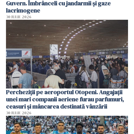
Guvern. Îmbrânceli cu jandarmii și gaze
lacrimogene
30 IULIE 2026
Percheziții pe aeroportul Otopeni. Angajații
unei mari companii aeriene furau parfumuri,
ceasuri și mâncarea destinată vânzării
30 IULIE 2026