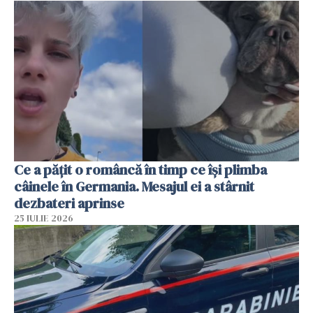
Ce a pățit o româncă în timp ce își plimba
câinele în Germania. Mesajul ei a stârnit
dezbateri aprinse
25 IULIE 2026