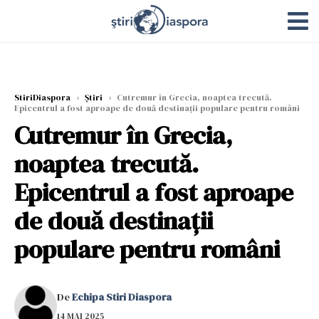
StiriDiaspora
›
Știri
›
Cutremur în Grecia, noaptea trecută.
Epicentrul a fost aproape de două destinații populare pentru români
Cutremur în Grecia,
noaptea trecută.
Epicentrul a fost aproape
de două destinații
populare pentru români
De
Echipa Stiri Diaspora
14 MAI 2025