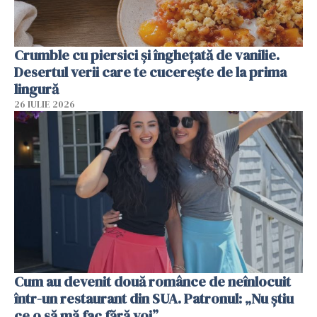
Crumble cu piersici și înghețată de vanilie.
Desertul verii care te cucerește de la prima
lingură
26 IULIE 2026
Cum au devenit două românce de neînlocuit
într-un restaurant din SUA. Patronul: „Nu știu
ce o să mă fac fără voi”