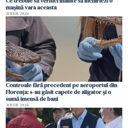
Ce trebuie să verifici înainte să închiriezi o
mașină vara aceasta
31 IULIE 2026
Controale fără precedent pe aeroportul din
Florența: s-au găsit capete de aligator și o
sumă imensă de bani
31 IULIE 2026