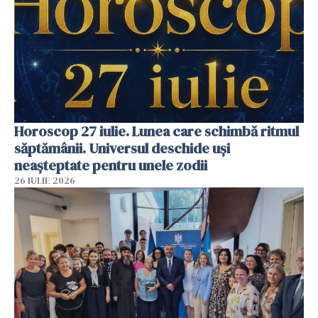
Horoscop 27 iulie. Lunea care schimbă ritmul
săptămânii. Universul deschide uși
neașteptate pentru unele zodii
26 IULIE 2026