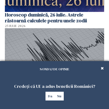
Horoscop duminică, 26 iulie. Astrele
răstoarnă calculele pentru unele zodii
25 IULIE 2026
SONDAJ DE OPINIE
Credeți că UE a adus beneficii României?
Cutremur în Italia, resimțit în mai multe
regiuni. A trezit oamenii din somn, după un alt
Da
Nu
seism produs cu o zi înainte
25 IULIE 2026