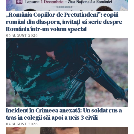
„România Copiilor de Pretutindeni”: copiii
români din diaspora, invitați să scrie despre
România într-un volum special
06 AUGUST 2026
Incident în Crimeea anexată: Un soldat rus a
tras în colegii săi apoi a ucis 3 civili
04 AUGUST 2026