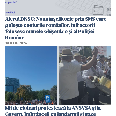
Alertă DNSC: Noua înșelătorie prin SMS care
golește conturile românilor. Infractorii
folosesc numele Ghișeul.ro și al Poliției
Române
30 IULIE 2026
Mii de ciobani protestează la ANSVSA și la
Guvern. Îmbrânceli cu jandarmii și gaze