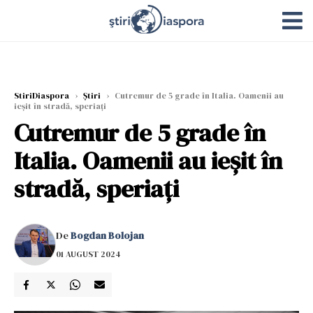
StiriDiaspora
›
Știri
›
Cutremur de 5 grade în Italia. Oamenii au
ieșit în stradă, speriați
Cutremur de 5 grade în
Italia. Oamenii au ieșit în
stradă, speriați
De
Bogdan Bolojan
01 AUGUST 2024