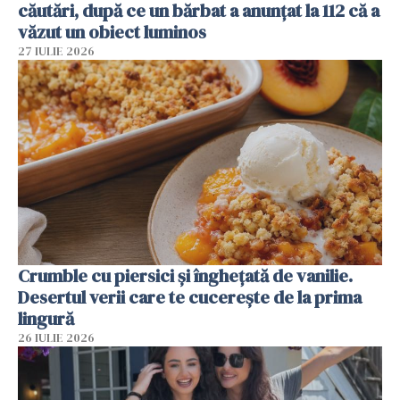
căutări, după ce un bărbat a anunțat la 112 că a
văzut un obiect luminos
27 IULIE 2026
Crumble cu piersici și înghețată de vanilie.
Desertul verii care te cucerește de la prima
lingură
26 IULIE 2026