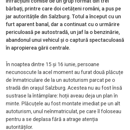
infracțiuni comise de un grup format din trei
bărbați, printre care doi cetățeni români, a pus pe
jar autoritățile din Salzburg. Totul a început cu un
furt aparent banal, dar a continuat cu o urmărire
periculoasă pe autostradă, un jaf la o benzinărie,
abandonul unui vehicul și o captură spectaculoasă
în apropierea gării centrale.
În noaptea dintre 15 și 16 iunie, persoane
necunoscute la acel moment au furat două plăcuțe
de înmatriculare de la un autoturism parcat pe o
stradă din orașul Salzburg. Acestea nu au fost însă
sustrase la întâmplare: hoții aveau deja un plan în
minte. Plăcuțele au fost montate imediat pe un alt
autoturism, unul neînmatriculat, pe care îl foloseau
pentru a se deplasa fără a atrage atenția
autorităților.