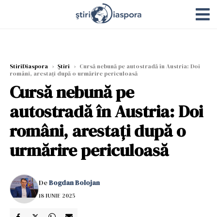
StiriDiaspora
›
Știri
›
Cursă nebună pe autostradă în Austria: Doi
români, arestați după o urmărire periculoasă
Cursă nebună pe
autostradă în Austria: Doi
români, arestați după o
urmărire periculoasă
De
Bogdan Bolojan
18 IUNIE 2025