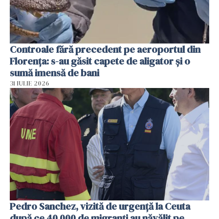
Controale fără precedent pe aeroportul din
Florența: s-au găsit capete de aligator și o
sumă imensă de bani
31 IULIE 2026
Pedro Sanchez, vizită de urgență la Ceuta
după ce 40 000 de migranți au năvălit pe