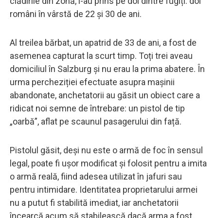
clădirile din zonă, i-au prins pe doi dintre fugiți: doi
români în vârstă de 22 și 30 de ani.
Al treilea bărbat, un apatrid de 33 de ani, a fost de
asemenea capturat la scurt timp. Toți trei aveau
domiciliul în Salzburg și nu erau la prima abatere. În
urma percheziției efectuate asupra mașinii
abandonate, anchetatorii au găsit un obiect care a
ridicat noi semne de întrebare: un pistol de tip
„oarbă”, aflat pe scaunul pasagerului din față.
Pistolul găsit, deși nu este o armă de foc în sensul
legal, poate fi ușor modificat și folosit pentru a imita
o armă reală, fiind adesea utilizat în jafuri sau
pentru intimidare. Identitatea proprietarului armei
nu a putut fi stabilită imediat, iar anchetatorii
încearcă acum să stabilească dacă arma a fost