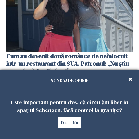
Cum au devenit două românce de neînlocuit
într-un restaurant din SUA. Patronul: „Nu știu
ce o să mă fac fără voi”
26 IULIE 2026
SONDAJ DE OPINIE
Este important pentru dvs. că circulăm liber în
spațiul Schengen, fără control la granițe?
Da
Nu