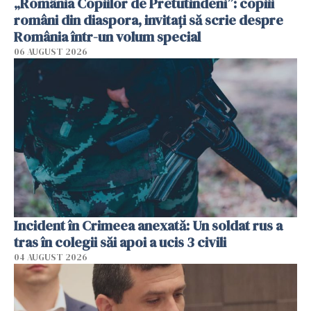
„România Copiilor de Pretutindeni”: copiii
români din diaspora, invitați să scrie despre
România într-un volum special
06 AUGUST 2026
Incident în Crimeea anexată: Un soldat rus a
tras în colegii săi apoi a ucis 3 civili
04 AUGUST 2026