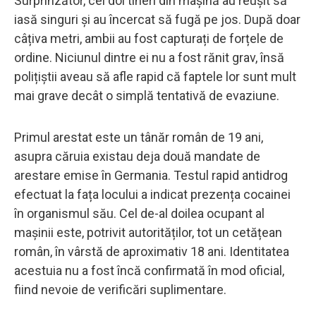
Surprinzător, cei doi tineri din mașină au reușit să
iasă singuri și au încercat să fugă pe jos. După doar
câțiva metri, ambii au fost capturați de forțele de
ordine. Niciunul dintre ei nu a fost rănit grav, însă
polițiștii aveau să afle rapid că faptele lor sunt mult
mai grave decât o simplă tentativă de evaziune.
Primul arestat este un tânăr român de 19 ani,
asupra căruia existau deja două mandate de
arestare emise în Germania. Testul rapid antidrog
efectuat la fața locului a indicat prezența cocainei
în organismul său. Cel de-al doilea ocupant al
mașinii este, potrivit autorităților, tot un cetățean
român, în vârstă de aproximativ 18 ani. Identitatea
acestuia nu a fost încă confirmată în mod oficial,
fiind nevoie de verificări suplimentare.