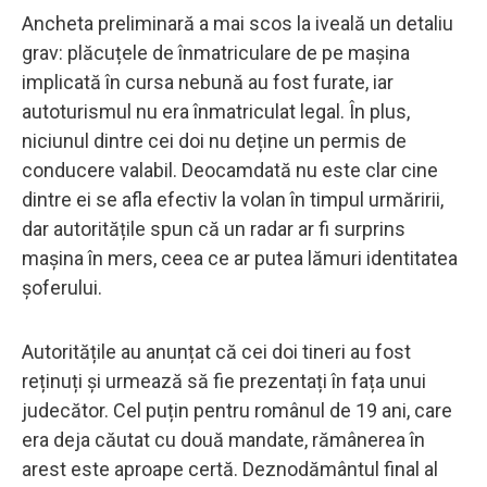
Ancheta preliminară a mai scos la iveală un detaliu
grav: plăcuțele de înmatriculare de pe mașina
implicată în cursa nebună au fost furate, iar
autoturismul nu era înmatriculat legal. În plus,
niciunul dintre cei doi nu deține un permis de
conducere valabil. Deocamdată nu este clar cine
dintre ei se afla efectiv la volan în timpul urmăririi,
dar autoritățile spun că un radar ar fi surprins
mașina în mers, ceea ce ar putea lămuri identitatea
șoferului.
Autoritățile au anunțat că cei doi tineri au fost
reținuți și urmează să fie prezentați în fața unui
judecător. Cel puțin pentru românul de 19 ani, care
era deja căutat cu două mandate, rămânerea în
arest este aproape certă. Deznodământul final al