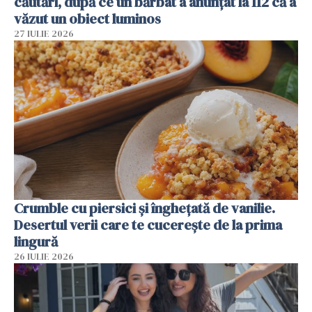
căutări, după ce un bărbat a anunțat la 112 că a
văzut un obiect luminos
27 IULIE 2026
Crumble cu piersici și înghețată de vanilie.
Desertul verii care te cucerește de la prima
lingură
26 IULIE 2026