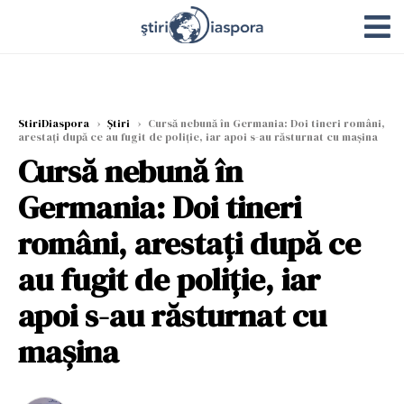
StiriDiaspora
›
Știri
›
Cursă nebună în Germania: Doi tineri români,
arestați după ce au fugit de poliție, iar apoi s-au răsturnat cu mașina
Cursă nebună în
Germania: Doi tineri
români, arestați după ce
au fugit de poliție, iar
apoi s-au răsturnat cu
mașina