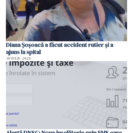
Diana Șoșoacă a făcut accident rutier și a
ajuns la spital
30 IULIE 2026
Alertă DNSC: Noua înșelătorie prin SMS care