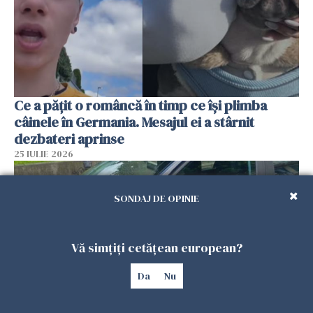
Ce a pățit o româncă în timp ce își plimba
câinele în Germania. Mesajul ei a stârnit
dezbateri aprinse
25 IULIE 2026
SONDAJ DE OPINIE
Vă simțiți cetățean european?
Da
Nu