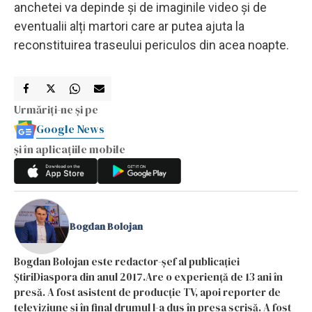
anchetei va depinde și de imaginile video și de
eventualii alți martori care ar putea ajuta la
reconstituirea traseului periculos din acea noapte.
Urmăriți-ne și pe
Google News
și în aplicațiile mobile
Bogdan Bolojan
Bogdan Bolojan este redactor-șef al publicației
ȘtiriDiaspora din anul 2017.Are o experiență de 13 ani în
presă. A fost asistent de producție TV, apoi reporter de
televiziune și în final drumul l-a dus în presa scrisă. A fost