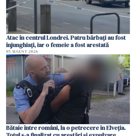
Atac în centrul Londrei. Patru bărbați au fost
înjunghiați, iar o femeie a fost arestată
05 AUGUST 2026
Bătaie între români, la o petrecere în Elveția.
Totul s-a finalizat cu arestări și expulzare