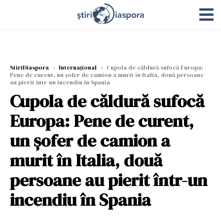
StiriDiaspora
›
Internațional
›
Cupola de căldură sufocă Europa:
Pene de curent, un șofer de camion a murit în Italia, două persoane
au pierit într-un incendiu în Spania
Cupola de căldură sufocă
Europa: Pene de curent,
un șofer de camion a
murit în Italia, două
persoane au pierit într-un
incendiu în Spania