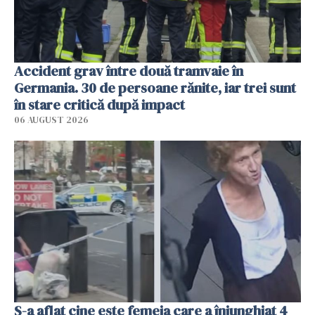
Accident grav între două tramvaie în
Germania. 30 de persoane rănite, iar trei sunt
în stare critică după impact
06 AUGUST 2026
S-a aflat cine este femeia care a înjunghiat 4