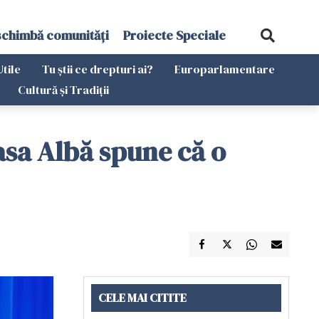
schimbă comunități
Proiecte Speciale
Utile
Tu știi ce drepturi ai?
Europarlamentare
Cultură și Tradiții
Casa Albă spune că o
CELE MAI CITITE