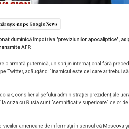
ărește-ne pe Google News
onat duminică împotriva "previziunilor apocaliptice", as
transmite AFP.
are o armată puternică, un sprijin internaţional fără preced
 pe Twitter, adăugând: "Inamicul este cel care ar trebui s
iak, consilier al şefului administraţiei prezidenţiale ucr
" la criza cu Rusia sunt "semnificativ superioare" celor de
erviciilor americane de informaţii în sensul că Moscova şi