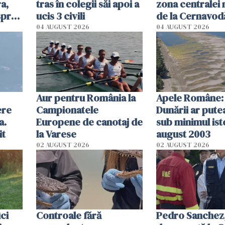
a,
tras în colegii săi apoi a
zona centralei 
spre
ucis 3 civili
de la Cernavodă
olum
cm faţă de ziua
04 AUGUST 2026
04 AUGUST 2026
Aur pentru România la
Apele Române: 
ere
Campionatele
Dunării ar pute
a.
Europene de canotaj de
sub minimul ist
it
la Varese
august 2003
02 AUGUST 2026
02 AUGUST 2026
ici
Controale fără
Pedro Sanchez, 