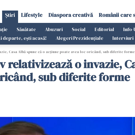
Știri
Lifestyle
Diaspora creativă
Românii care 
ație
Sănătate
Abuzuri
Social
Editorial
Info-
ti departe, ești acasă!
Alegeri Prezidențiale
Interviuri
azie, Casa Albă spune că o acţiune poate avea loc oricând, sub diferite forme
v relativizează o invazie, 
ricând, sub diferite forme