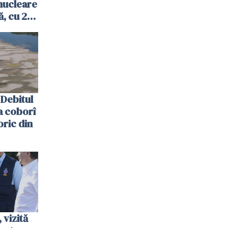
nucleare
, cu 2
 trecută
Debitul
a coborî
oric din
vizită