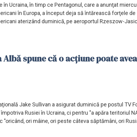
re în Ucraina, în timp ce Pentagonul, care a anunţat miercu
ricani în Europa, a început deja să întărească forţele de
americani aterizând duminică, pe aeroportul Rzeszow-Jasi
sa Albă spune că o acţiune poate avea
 naţională Jake Sullivan a asigurat duminică pe postul TV 
împotriva Rusiei în Ucraina, ci pentru "a apăra teritoriul N
 "oricând, ori mâine, ori peste câteva săptămâni, ori Rus