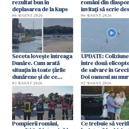
rezultat bun în
români din diaspor
deplasarea de la Kups
invitați să scrie de
România într-un v
06 AUGUST 2026
06 AUGUST 2026
special
Seceta lovește întreaga
UPDATE: Coliziune
Dunăre. Cum arată
între două elicopt
situația în toate țările
de salvare în Greci
dunărene și de ce
Doi oameni au mur
România resimte
03 AUGUST 2026
02 AUGUST 2026
efectele, deși a plouat
în iulie
Pompierii români,
Ce trebuie să verif