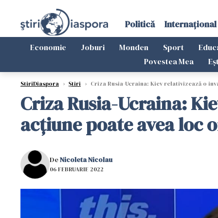
Politică
Internațional
Economie
Joburi
Monden
Sport
Educ
Povestea Mea
Eș
StiriDiaspora
›
Știri
›
Criza Rusia-Ucraina: Kiev relativizează o inv
Criza Rusia-Ucraina: Kie
acţiune poate avea loc o
De
Nicoleta Nicolau
06 FEBRUARIE 2022