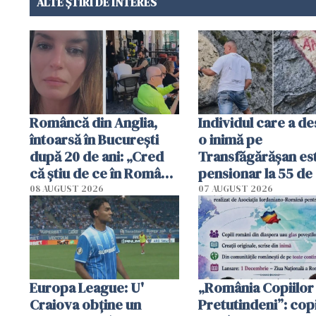
ALTE ȘTIRI DE INTERES
Româncă din Anglia,
Individul care a d
întoarsă în București
o inimă pe
după 20 de ani: „Cred
Transfăgărășan es
că știu de ce în România
pensionar la 55 de 
se trăiește mai bine ca
Poliția l-a identific
08 AUGUST 2026
07 AUGUST 2026
în Anglia. E schimbat"
Europa League: U'
„România Copiilor
Craiova obține un
Pretutindeni”: copi