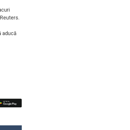
acuri
 Reuters.
să aducă