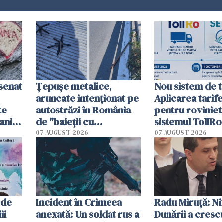
esenat
Țepușe metalice,
Nou sistem de t
aruncate intenționat pe
Aplicarea tarif
te
autostrăzi în România
pentru roviniet
ani.
de "baieții cu
sistemul TollRo
at
platforme": "Mi-au
începe la 1 oct
07 AUGUST 2026
07 AUGUST 2026
cerut 1200 lei să mă
tracteze"
 de
Incident în Crimeea
Radu Miruţă: Ni
ii
anexată: Un soldat rus a
Dunării a crescu