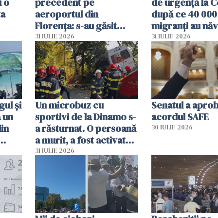
i o
precedent pe
de urgență la C
ta
aeroportul din
după ce 40 000
Florența: s-au găsit
migranți au năv
capete de aligator și o
teritoriul spani
31 IULIE 2026
31 IULIE 2026
sumă imensă de bani
mobiliza toate
resursele"
ul și
Un microbuz cu
Senatul a apro
a un
sportivi de la Dinamo s-
acordul SAFE
din
a răsturnat. O persoană
30 IULIE 2026
a murit, a fost activat
planul roșu de
31 IULIE 2026
intervenție