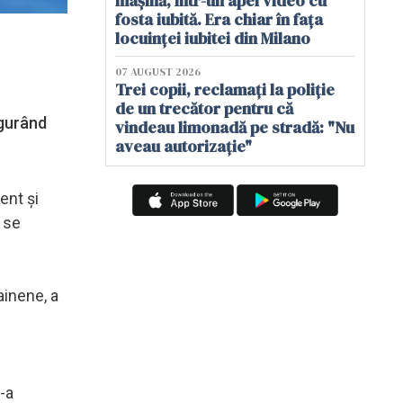
mașină, într-un apel video cu
fosta iubită. Era chiar în fața
locuinței iubitei din Milano
07 AUGUST 2026
Trei copii, reclamați la poliție
de un trecător pentru că
igurând
vindeau limonadă pe stradă: "Nu
aveau autorizație"
ent şi
ă se
ainene, a
-a