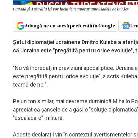
Canada și Australia își vor închide temporar ambasadele de la Kiev
Adaugă-ne ca sursă preferată în Google
Urm
Şeful diplomaţiei ucrainene Dmitro Kuleba a atenţi
că Ucraina este "pregătită pentru orice evoluţie", 
"Nu vă încredeţi în previziuni apocaliptice. Ucraina 
este pregătită pentru orice evoluţie", a scris Kuleba
teamă de noi".
Pe un ton similar, mai devreme duminică Mihailo Podol
apreciat că şansele de a găsi o "soluţie diplomatică
"escaladare" militară.
Aceste declaraţii vin în contextul avertismentelor s