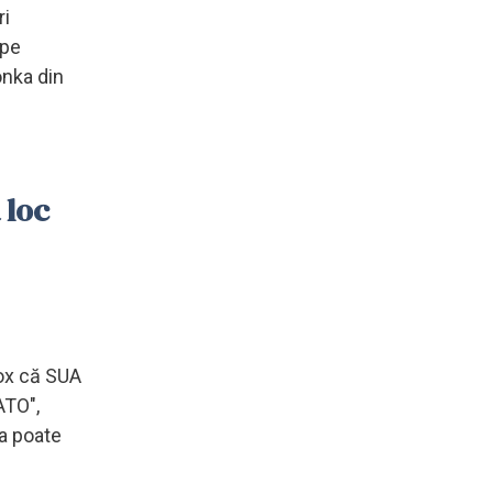
ri
 pe
onka din
 loc
Fox că SUA
ATO",
ia poate