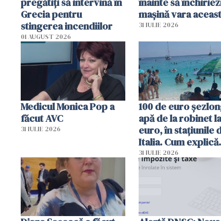
pregătiţi să intervină în
înainte să închiriez
Grecia pentru
mașină vara aceas
stingerea incendiilor
31 IULIE 2026
01 AUGUST 2026
Medicul Monica Pop a
100 de euro șezlong
făcut AVC
apă de la robinet l
euro, în stațiunile 
31 IULIE 2026
Italia. Cum explică
autoritățile
31 IULIE 2026