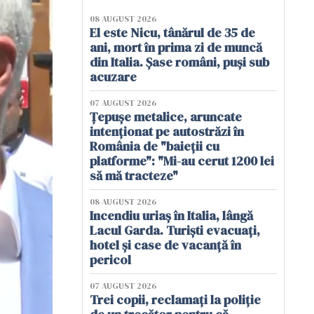
08 AUGUST 2026
El este Nicu, tânărul de 35 de
ani, mort în prima zi de muncă
din Italia. Șase români, puși sub
acuzare
07 AUGUST 2026
Țepușe metalice, aruncate
intenționat pe autostrăzi în
România de "baieții cu
platforme": "Mi-au cerut 1200 lei
să mă tracteze"
08 AUGUST 2026
Incendiu uriaș în Italia, lângă
Lacul Garda. Turiști evacuați,
hotel și case de vacanță în
pericol
07 AUGUST 2026
Trei copii, reclamați la poliție