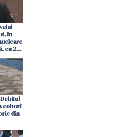
velul
t, în
nucleare
, cu 2
 trecută
Debitul
a coborî
oric din