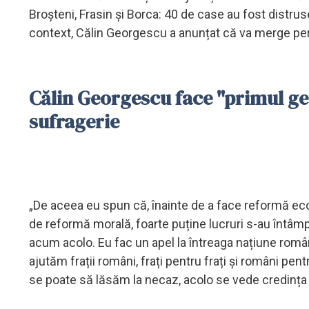
Broșteni, Frasin și Borca: 40 de case au fost distru
context, Călin Georgescu a anunțat că va merge per
Călin Georgescu face "primul ges
sufragerie
„De aceea eu spun că, înainte de a face reformă eco
de reformă morală, foarte puține lucruri s-au întâmp
acum acolo. Eu fac un apel la întreaga națiune româ
ajutăm frații români, frați pentru frați și români pent
se poate să lăsăm la necaz, acolo se vede credința 