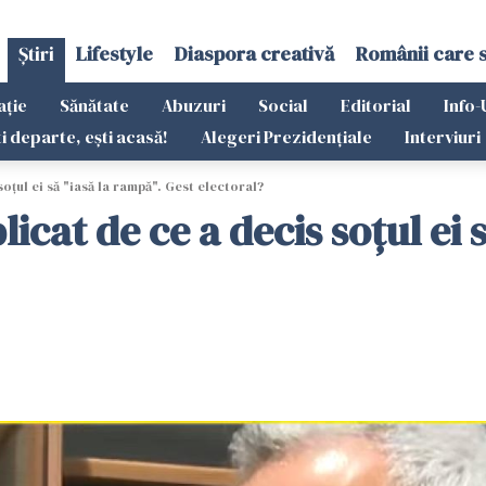
Știri
Lifestyle
Diaspora creativă
Românii care 
ație
Sănătate
Abuzuri
Social
Editorial
Info-
ti departe, ești acasă!
Alegeri Prezidențiale
Interviuri
oțul ei să "iasă la rampă". Gest electoral?
icat de ce a decis soțul ei 