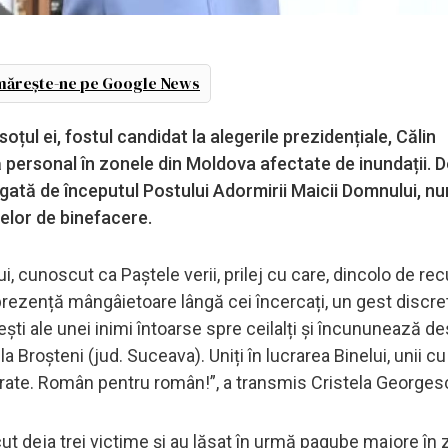
ărește-ne pe Google News
țul ei, fostul candidat la alegerile prezidențiale, Călin
 personal în zonele din Moldova afectate de inundații. 
legată de începutul Postului Adormirii Maicii Domnului, nu
telor de binefacere.
, cunoscut ca Paștele verii, prilej cu care, dincolo de rec
prezență mângâietoare lângă cei încercați, un gest discret
ști ale unei inimi întoarse spre ceilalți și încununează de
a Broșteni (jud. Suceava). Uniți în lucrarea Binelui, unii cu a
 frate. Român pentru român!”, a transmis Cristela Georges
ut deja trei victime și au lăsat în urmă pagube majore în 