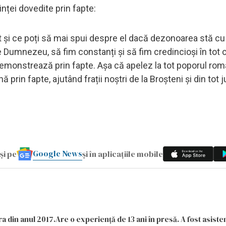
inței dovedite prin fapte:
și ce poți să mai spui despre el dacă dezonoarea stă cu 
e Dumnezeu, să fim constanți și să fim credincioși în tot
 demonstrează prin fapte. Așa că apelez la tot poporul rom
prin fapte, ajutând frații noștri de la Broșteni și din tot 
Google News
și pe
și în aplicațiile mobile
a din anul 2017.Are o experiență de 13 ani în presă. A fost asiste