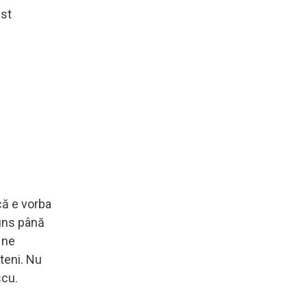
est
că e vorba
juns până
 ne
șteni. Nu
scu.