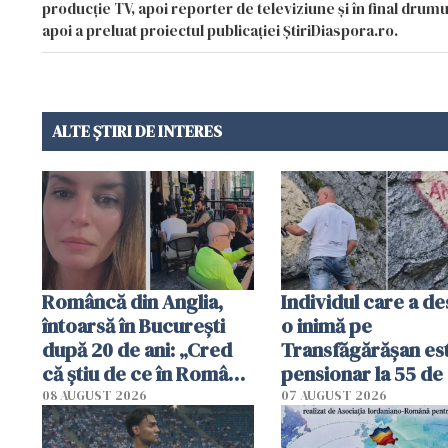
producție TV, apoi reporter de televiziune și în final drumul
apoi a preluat proiectul publicației ȘtiriDiaspora.ro.
ALTE ȘTIRI DE INTERES
Româncă din Anglia,
Individul care a d
întoarsă în București
o inimă pe
după 20 de ani: „Cred
Transfăgărășan es
că știu de ce în România
pensionar la 55 de 
se trăiește mai bine ca
Poliția l-a identific
08 AUGUST 2026
07 AUGUST 2026
în Anglia. E schimbat"