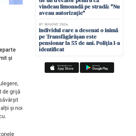
de un trecător pentru că
vindeau limonadă pe stradă: "Nu
aveau autorizație"
07 AUGUST 2026
Individul care a desenat o inimă
pe Transfăgărășan este
pensionar la 55 de ani. Poliția l-a
identificat
Departe
mit și
ulegere,
 de grijă
săvârșit
lții și noi
cu.
zonele