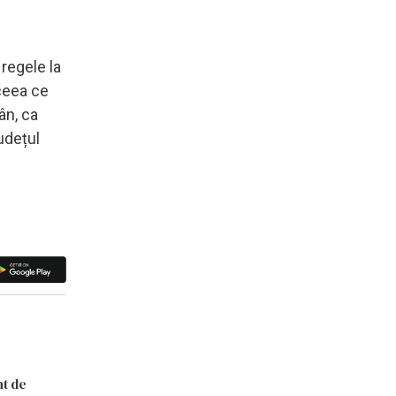
regele la
 ceea ce
ân, ca
județul
nt de