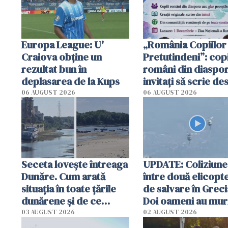
Europa League: U'
„România Copiilor
Craiova obține un
Pretutindeni”: copi
rezultat bun în
români din diaspor
deplasarea de la Kups
invitați să scrie de
România într-un v
06 AUGUST 2026
06 AUGUST 2026
special
Seceta lovește întreaga
UPDATE: Coliziune
Dunăre. Cum arată
între două elicopt
situația în toate țările
de salvare în Greci
dunărene și de ce
Doi oameni au mur
România resimte
03 AUGUST 2026
02 AUGUST 2026
efectele, deși a plouat