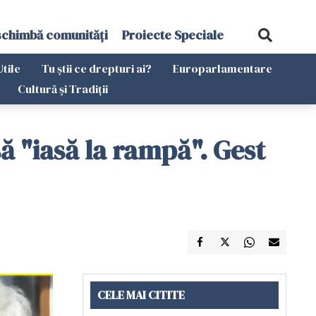
schimbă comunități
Proiecte Speciale
Utile
Tu știi ce drepturi ai?
Europarlamentare
Cultură și Tradiții
să "iasă la rampă". Gest
CELE MAI CITITE