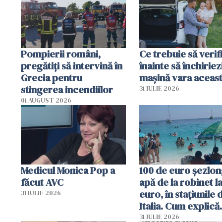
în iulie
Pompierii români,
Ce trebuie să verif
pregătiţi să intervină în
înainte să închiriez
Grecia pentru
mașină vara aceas
stingerea incendiilor
31 IULIE 2026
01 AUGUST 2026
Medicul Monica Pop a
100 de euro șezlong
făcut AVC
apă de la robinet l
euro, în stațiunile 
31 IULIE 2026
Italia. Cum explică
autoritățile
31 IULIE 2026