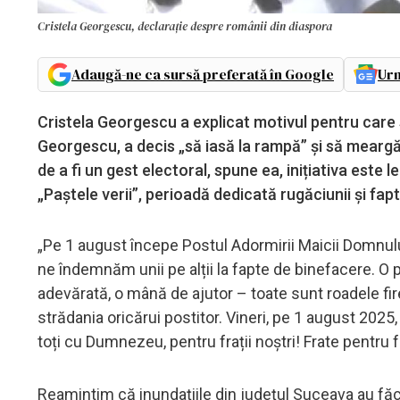
Cristela Georgescu, declarație despre românii din diaspora
Adaugă-ne ca sursă preferată în Google
Urm
Cristela Georgescu a explicat motivul pentru care so
Georgescu, a decis „să iasă la rampă” și să meargă
de a fi un gest electoral, spune ea, inițiativa este 
„Paștele verii”, perioadă dedicată rugăciunii și fap
„Pe 1 august începe Postul Adormirii Maicii Domnului
ne îndemnăm unii pe alții la fapte de binefacere. O 
adevărată, o mână de ajutor – toate sunt roadele fire
strădania oricărui postitor. Vineri, pe 1 august 2025, l
toți cu Dumnezeu, pentru frații noștri! Frate pentru
Reamintim că inundațiile din județul Suceava au făc