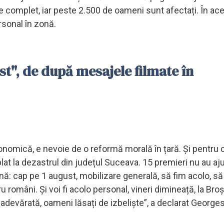
se complet, iar peste 2.500 de oameni sunt afectați. În ac
sonal în zonă.
t", de după mesajele filmate în
nomică, e nevoie de o reformă morală în țară. Și pentru 
lat la dezastrul din județul Suceava. 15 premieri nu au a
nă: cap pe 1 august, mobilizare generală, să fim acolo, să
ru români. Și voi fi acolo personal, vineri dimineață, la Bro
adevărată, oameni lăsați de izbeliște”, a declarat George