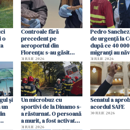
ici
Controale fără
Pedro Sanchez, 
i o
precedent pe
de urgență la C
ta
aeroportul din
după ce 40 000
Florența: s-au găsit
migranți au năv
capete de aligator și o
teritoriul spani
31 IULIE 2026
31 IULIE 2026
sumă imensă de bani
mobiliza toate
resursele"
ul și
Un microbuz cu
Senatul a apro
a un
sportivi de la Dinamo s-
acordul SAFE
din
a răsturnat. O persoană
30 IULIE 2026
a murit, a fost activat
planul roșu de
31 IULIE 2026