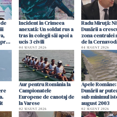
 de
Incident în Crimeea
Radu Miruţă: Ni
ii
anexată: Un soldat rus a
Dunării a crescu
a,
tras în colegii săi apoi a
zona centralei 
spre
ucis 3 civili
de la Cernavodă
olum
cm faţă de ziua
04 AUGUST 2026
04 AUGUST 2026
Aur pentru România la
Apele Române: 
ere
Campionatele
Dunării ar pute
a.
Europene de canotaj de
sub minimul ist
it
la Varese
august 2003
02 AUGUST 2026
02 AUGUST 2026