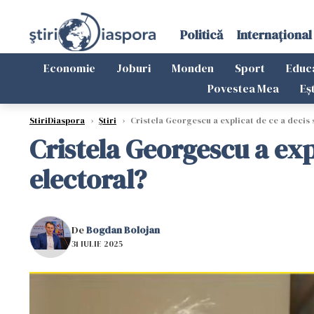
Politică
Internațional
Economie
Joburi
Monden
Sport
Educ
Povestea Mea
Eș
StiriDiaspora
›
Știri
›
Cristela Georgescu a explicat de ce a decis s
Cristela Georgescu a expl
electoral?
De
Bogdan Bolojan
31 IULIE 2025