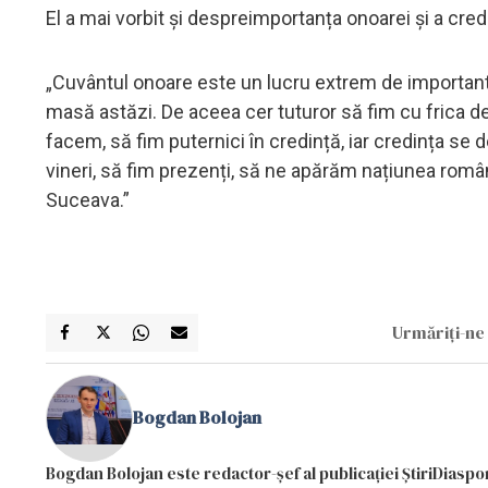
El a mai vorbit și despreimportanța onoarei și a cred
„Cuvântul onoare este un lucru extrem de important 
masă astăzi. De aceea cer tuturor să fim cu frica d
facem, să fim puternici în credință, iar credința se
vineri, să fim prezenți, să ne apărăm națiunea română 
Suceava.”
Urmăriți-ne 
Bogdan Bolojan
Bogdan Bolojan este redactor-șef al publicației ȘtiriDiaspor