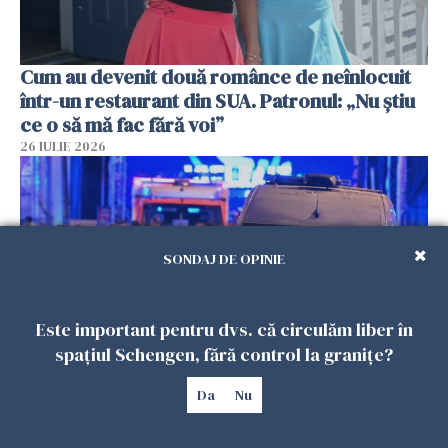
Cum au devenit două românce de neînlocuit
într-un restaurant din SUA. Patronul: „Nu știu
ce o să mă fac fără voi”
26 IULIE 2026
SONDAJ DE OPINIE
Este important pentru dvs. că circulăm liber în
spațiul Schengen, fără control la granițe?
Teroare la Berlin, în timpul Gay Pride: o dubiță
Da
Nu
a intrat în mulțime. Un mort și 15 răniți
26 IULIE 2026