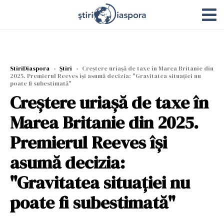
StiriDiaspora
›
Știri
›
Creștere uriașă de taxe în Marea Britanie din
2025. Premierul Reeves își asumă decizia: "Gravitatea situației nu
poate fi subestimată"
Creștere uriașă de taxe în
Marea Britanie din 2025.
Premierul Reeves își
asumă decizia:
"Gravitatea situației nu
poate fi subestimată"