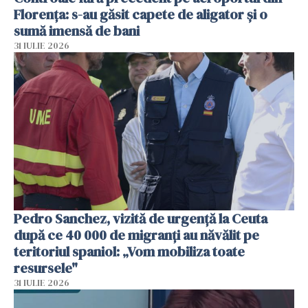
Florența: s-au găsit capete de aligator și o
sumă imensă de bani
31 IULIE 2026
Pedro Sanchez, vizită de urgență la Ceuta
după ce 40 000 de migranți au năvălit pe
teritoriul spaniol: „Vom mobiliza toate
resursele"
31 IULIE 2026