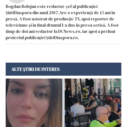
Bogdan Bolojan este redactor-șef al publicației
ȘtiriDiaspora din anul 2017.Are o experiență de 13 ani în
presă. A fost asistent de producție TV, apoi reporter de
televiziune și în final drumul l-a dus în presa scrisă. A fost
timp de doi ani redactor la DCNews.ro, iar apoi a preluat
proiectul publicației ȘtiriDiaspora.ro.
ALTE ȘTIRI DE INTERES