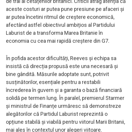
de trai al cetățenilor britanici. Criticii atrag atenția că
aceste costuri ar putea pune presiune pe afaceri și
ar putea încetini ritmul de creștere economică,
afectând astfel obiectivul ambițios al Partidului
Laburist de a transforma Marea Britanie în
economia cu cea mai rapidă creștere din G7.
În pofida acestor dificultăți, Reeves și echipa sa
insistă că direcția propusă este una necesară și
bine gândită. Măsurile adoptate sunt, potrivit
susținătorilor, esențiale pentru a restabili
încrederea în guvern și a garanta o bază financiară
solidă pe termen lung. În paralel, premierul Starmer
și ministrul de Finanțe urmăresc să demonstreze
alegătorilor că Partidul Laburist reprezintă o
opțiune stabilă și viabilă pentru viitorul Marii Britanii,
mai ales în contextul unor alegeri viitoare.