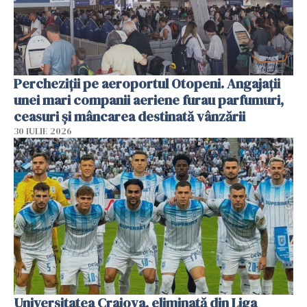
Percheziții pe aeroportul Otopeni. Angajații
unei mari companii aeriene furau parfumuri,
ceasuri și mâncarea destinată vânzării
30 IULIE 2026
Universitatea Craiova, eliminată din Liga