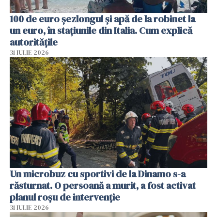
100 de euro șezlongul și apă de la robinet la
un euro, în stațiunile din Italia. Cum explică
autoritățile
31 IULIE 2026
Un microbuz cu sportivi de la Dinamo s-a
răsturnat. O persoană a murit, a fost activat
planul roșu de intervenție
31 IULIE 2026