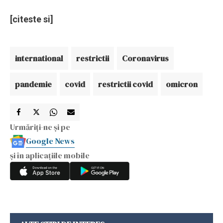
[citeste si]
international
restrictii
Coronavirus
pandemie
covid
restrictii covid
omicron
Urmăriți-ne și pe
Google News
și în aplicațiile mobile