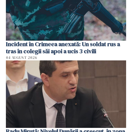
Incident în Crimeea anexată: Un soldat rus a
tras în colegii săi apoi a ucis 3 civili
04 AUGUST 2026
Radu Miruţă: Nivelul Dunării a crescut, în zona