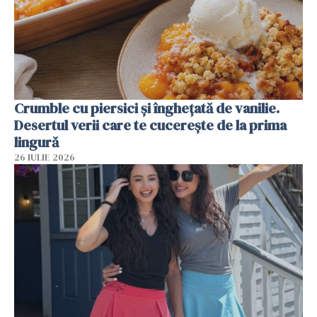
Crumble cu piersici și înghețată de vanilie.
Desertul verii care te cucerește de la prima
lingură
26 IULIE 2026