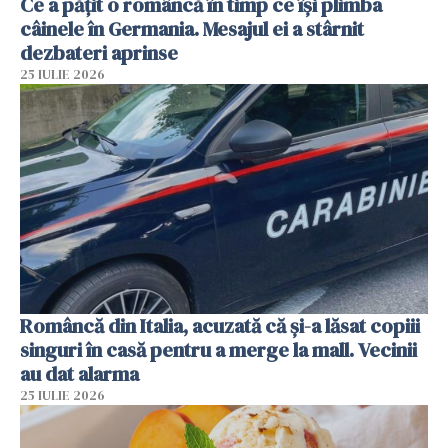
Ce a pățit o româncă în timp ce își plimba
câinele în Germania. Mesajul ei a stârnit
dezbateri aprinse
25 IULIE 2026
Româncă din Italia, acuzată că și-a lăsat copiii
singuri în casă pentru a merge la mall. Vecinii
au dat alarma
25 IULIE 2026