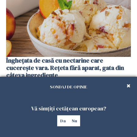
Înghețata de casă cu nectarine care
cucerește vara. Rețeta fără aparat, gata din
câteva ingrediente
25 IULIE 2026
SONDAJ DE OPINIE
Vă simțiți cetățean european?
Da
Nu