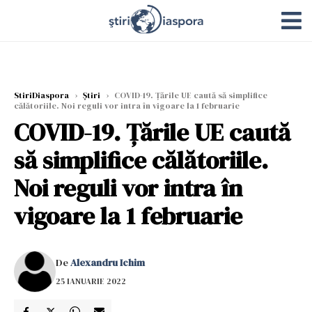
StiriDiaspora
›
Știri
›
COVID-19. Țările UE caută să simplifice
călătoriile. Noi reguli vor intra în vigoare la 1 februarie
COVID-19. Țările UE caută
să simplifice călătoriile.
Noi reguli vor intra în
vigoare la 1 februarie
De
Alexandru Ichim
25 IANUARIE 2022