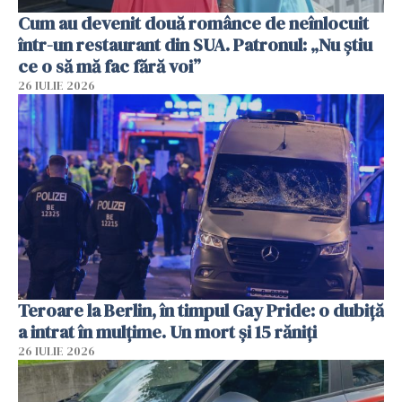
Cum au devenit două românce de neînlocuit
într-un restaurant din SUA. Patronul: „Nu știu
ce o să mă fac fără voi”
26 IULIE 2026
Teroare la Berlin, în timpul Gay Pride: o dubiță
a intrat în mulțime. Un mort și 15 răniți
26 IULIE 2026