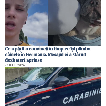
Ce a pățit o româncă în timp ce își plimba
câinele în Germania. Mesajul ei a stârnit
dezbateri aprinse
25 IULIE 2026