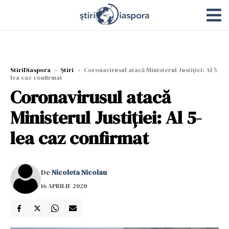
StiriDiaspora
›
Știri
›
Coronavirusul atacă Ministerul Justiției: Al 5-
lea caz confirmat
Coronavirusul atacă
Ministerul Justiției: Al 5-
lea caz confirmat
De
Nicoleta Nicolau
16 APRILIE 2020