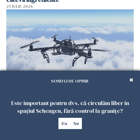
25 IULIE 2026
SONDAJ DE OPINIE
Încă o dronă a fost doborâtă de un F-16
românesc după ce a intrat ilegal în spațiul
aerian al României
Este important pentru dvs. că circulăm liber în
25 IULIE 2026
spațiul Schengen, fără control la granițe?
Da
Nu