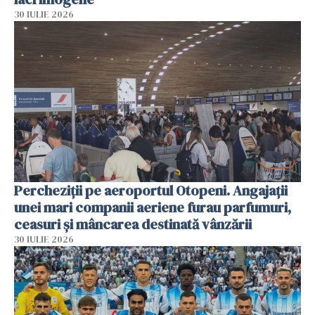
30 IULIE 2026
Percheziții pe aeroportul Otopeni. Angajații
unei mari companii aeriene furau parfumuri,
ceasuri și mâncarea destinată vânzării
30 IULIE 2026