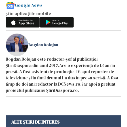
Google News
și în aplicațiile mobile
Bogdan Bolojan
Bogdan Bolojan este redactor-șef al publicației
ȘtiriDiaspora din anul 2017.Are o experiență de 13 ani în
presă. A fost asistent de producție TV, apoi reporter de
televiziune și în final drumul l-a dus în presa scrisă. A fost
timp de doi ani redactor la DCNews.ro, iar apoi a preluat
proiectul publicației ȘtiriDiaspora.ro.
ALTE ȘTIRI DE INTERES