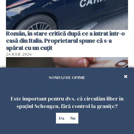
Român, în stare critică după ce a intrat într-o
casă din Italia. Proprietarul spune că s-a
apărat cu un cuțit
26 IULIE 2026
SONDAJ DE OPINIE
Este important pentru dvs. că circulăm liber în
spațiul Schengen, fără control la granițe?
Da
Nu
Menajere și îngrijitori, în vizorul Fiscului din