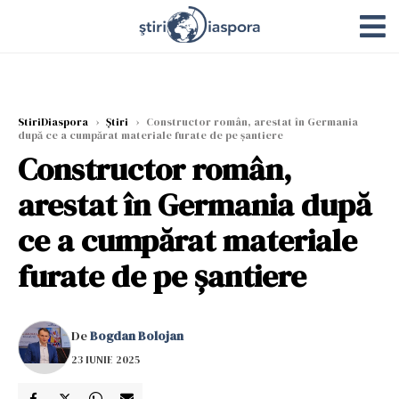
StiriDiaspora
›
Știri
›
Constructor român, arestat în Germania
după ce a cumpărat materiale furate de pe șantiere
Constructor român,
arestat în Germania după
ce a cumpărat materiale
furate de pe șantiere
De
Bogdan Bolojan
23 IUNIE 2025