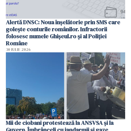
Alertă DNSC: Noua înșelătorie prin SMS care
golește conturile românilor. Infractorii
folosesc numele Ghișeul.ro și al Poliției
Române
30 IULIE 2026
Mii de ciobani protestează la ANSVSA și la
Guvern. Îmbrânceli cu jandarmii și gaze