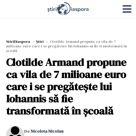
StiriDiaspora
›
Știri
›
Clotilde Armand propune ca vila de 7
milioane euro care i se pregătește lui Iohannis să fie transformată în
școală
Clotilde Armand propune
ca vila de 7 milioane euro
care i se pregătește lui
Iohannis să fie
transformată în școală
De
Nicoleta Nicolau