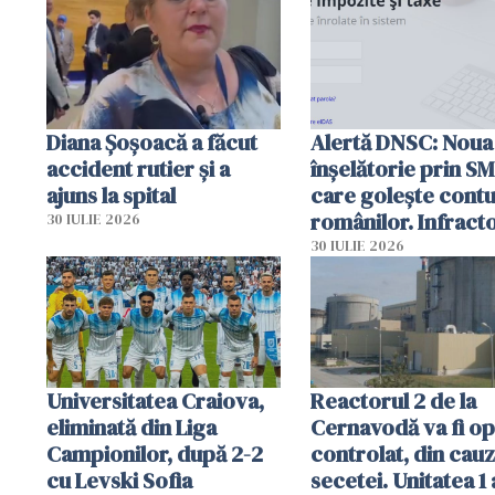
Diana Șoșoacă a făcut
Alertă DNSC: Noua
accident rutier și a
înșelătorie prin S
ajuns la spital
care golește contu
românilor. Infracto
30 IULIE 2026
folosesc numele
30 IULIE 2026
Ghișeul.ro și al Poli
Române
Universitatea Craiova,
Reactorul 2 de la
eliminată din Liga
Cernavodă va fi op
Campionilor, după 2-2
controlat, din cau
cu Levski Sofia
secetei. Unitatea 1 