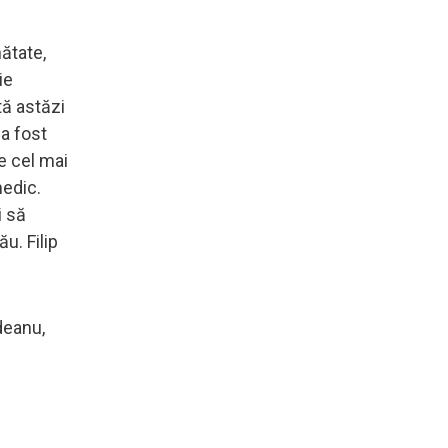
nătate,
ie
tă astăzi
 a fost
te cel mai
medic.
i să
u. Filip
deanu,