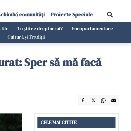
schimbă comunități
Proiecte Speciale
Utile
Tu știi ce drepturi ai?
Europarlamentare
Cultură și Tradiții
surat: Sper să mă facă
CELE MAI CITITE