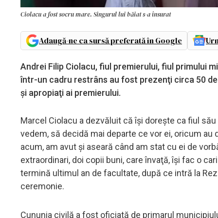
Ciolacu a fost socru mare. Singurul lui băiat s-a însurat
Adaugă-ne ca sursă preferată în Google
Urm
Andrei Filip Ciolacu, fiul premierului, fiul primului
într-un cadru restrâns au fost prezenţi circa 50 de 
şi apropiaţi ai premierului.
Marcel Ciolacu a dezvăluit că îşi doreşte ca fiul să
vedem, să decidă mai departe ce vor ei, oricum au 
acum, am avut şi aseară când am stat cu ei de vorbă
extraordinari, doi copii buni, care învaţă, îşi fac o 
termină ultimul an de facultate, după ce intră la Rezi
ceremonie.
Cununia civilă a fost oficiată de primarul municipi