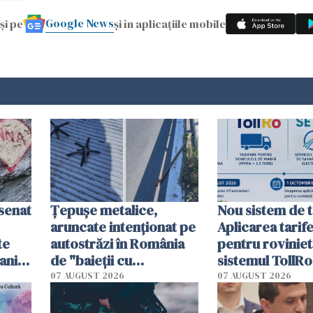
Google News
și pe
și în aplicațiile mobile
esenat
Țepușe metalice,
Nou sistem de t
aruncate intenționat pe
Aplicarea tarif
te
autostrăzi în România
pentru roviniet
ani.
de "baieții cu
sistemul TollRo
at
platforme": "Mi-au
începe la 1 oct
07 AUGUST 2026
07 AUGUST 2026
cerut 1200 lei să mă
tracteze"