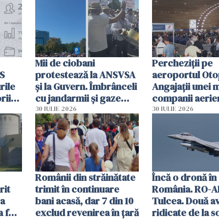
intervenție
Mii de ciobani
Percheziții pe
MS
protestează la ANSVSA
aeroportul Oto
rile
și la Guvern. Îmbrânceli
Angajații unei 
rii
cu jandarmii și gaze
companii aerie
lacrimogene
parfumuri, ceas
30 IULIE 2026
30 IULIE 2026
ției
mâncarea desti
vânzării
Românii din străinătate
Încă o dronă în
rit
trimit în continuare
România. RO-A
za
bani acasă, dar 7 din 10
Tulcea. Două a
a fost
exclud revenirea în țară
ridicate de la s