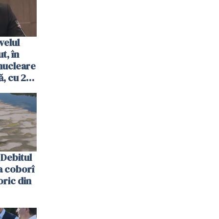
velul
t, în
nucleare
, cu 2
 trecută
Debitul
a coborî
oric din