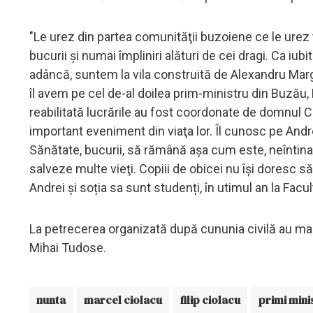
"Le urez din partea comunităţii buzoiene ce le urez t
bucurii şi numai împliniri alături de cei dragi. Ca iub
adâncă, suntem la vila construită de Alexandru Margh
îl avem pe cel de-al doilea prim-ministru din Buzău, 
reabilitată lucrările au fost coordonate de domnul Cio
important eveniment din viaţa lor. Îl cunosc pe Andre
Sănătate, bucurii, să rămână aşa cum este, neîntinat
salveze multe vieţi. Copiii de obicei nu îşi doresc să
Andrei și soția sa sunt studenți, în utimul an la Facu
La petrecerea organizată după cununia civilă au mai
Mihai Tudose.
nunta
marcel ciolacu
filip ciolacu
primi mini