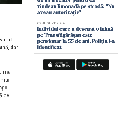
de un trecător pentru că
vindeau limonadă pe stradă: "Nu
aveau autorizație"
07 AUGUST 2026
Individul care a desenat o inimă
pe Transfăgărășan este
ăşurat
pensionar la 55 de ani. Poliția l-a
identificat
cină, dar
ormal,
umai
opii
pă ce