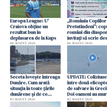
Europa League: U'
„România Copiilor
Craiova obține un
Pretutindeni”: copi
rezultat bun în
români din diaspor
deplasarea de la Kups
invitați să scrie de
România într-un v
06 AUGUST 2026
06 AUGUST 2026
special
Seceta lovește întreaga
UPDATE: Coliziune
Dunăre. Cum arată
între două elicopt
situația în toate țările
de salvare în Greci
dunărene și de ce
Doi oameni au mur
România resimte
03 AUGUST 2026
02 AUGUST 2026
efectele, deși a plouat