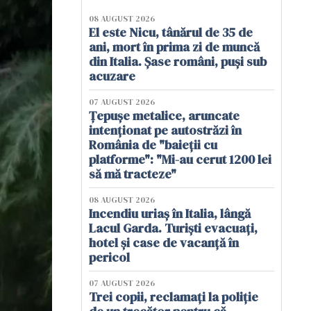
08 AUGUST 2026
El este Nicu, tânărul de 35 de
ani, mort în prima zi de muncă
din Italia. Șase români, puși sub
acuzare
07 AUGUST 2026
Țepușe metalice, aruncate
intenționat pe autostrăzi în
România de "baieții cu
platforme": "Mi-au cerut 1200 lei
să mă tracteze"
08 AUGUST 2026
Incendiu uriaș în Italia, lângă
Lacul Garda. Turiști evacuați,
hotel și case de vacanță în
pericol
07 AUGUST 2026
Trei copii, reclamați la poliție