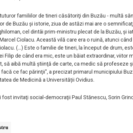
uturor familiilor de tineri căsătoriţi din Buzău - multă să
itor de Buzău şi istorie, ziua de astăzi mai are o semnificaţ
iloman, cel dintâi prim-ministru plecat de la Buzău, şi ia
Marcel Ciolacu. Această vilă care era o ruină, atunci când
lacu. (...) Este o familie de tineri, la început de drum, es
i Filip de când era mic, este un băiat extraordinar, viitor 
, să aibă multă ştiinţă de carte, ca medic să profeseze ş
 facă ce fac părinţii", a precizat primarul municipiului Buză
ltatea de Medicină a Universității Ovidius.
 fost invitaţi social-democraţii Paul Stănescu, Sorin Grin
stru