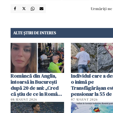
Urmăriți-ne 
ALTE ȘTIRI DE INTERES
Româncă din Anglia,
Individul care a d
întoarsă în București
o inimă pe
după 20 de ani: „Cred
Transfăgărășan es
că știu de ce în România
pensionar la 55 de 
se trăiește mai bine ca
Poliția l-a identific
08 AUGUST 2026
07 AUGUST 2026
în Anglia. E schimbat"