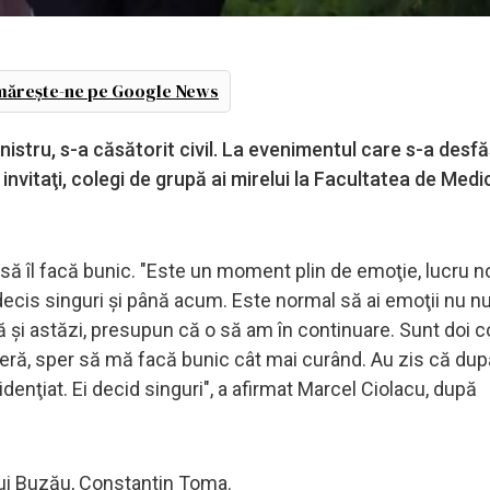
ărește-ne pe Google News
 ministru, s-a căsătorit civil. La evenimentul care s-a desf
invitaţi, colegi de grupă ai mirelui la Facultatea de Medi
u să îl facă bunic. "Este un moment plin de emoţie, lucru n
decis singuri şi până acum. Este normal să ai emoţii nu n
 şi astăzi, presupun că o să am în continuare. Sunt doi c
carieră, sper să mă facă bunic cât mai curând. Au zis că du
denţiat. Ei decid singuri", a afirmat Marcel Ciolacu, după
ului Buzău, Constantin Toma.