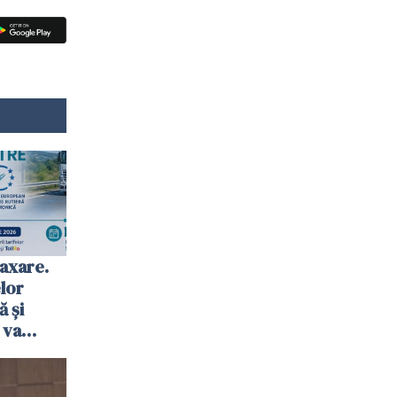
axare.
elor
ă şi
 va
ombrie