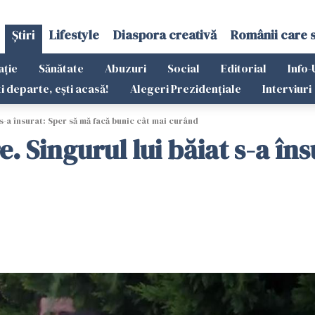
Știri
Lifestyle
Diaspora creativă
Românii care 
ație
Sănătate
Abuzuri
Social
Editorial
Info-
ti departe, ești acasă!
Alegeri Prezidențiale
Interviuri
s-a însurat: Sper să mă facă bunic cât mai curând
. Singurul lui băiat s-a în