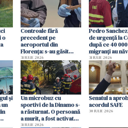
ici
Controale fără
Pedro Sanchez, 
i o
precedent pe
de urgență la C
ta
aeroportul din
după ce 40 000
Florența: s-au găsit
migranți au năv
capete de aligator și o
teritoriul spani
31 IULIE 2026
31 IULIE 2026
sumă imensă de bani
mobiliza toate
resursele"
ul și
Un microbuz cu
Senatul a apro
a un
sportivi de la Dinamo s-
acordul SAFE
din
a răsturnat. O persoană
30 IULIE 2026
a murit, a fost activat
planul roșu de
31 IULIE 2026