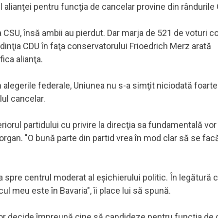
 alianţei pentru funcţia de cancelar provine din rândurile
a CSU, însă ambii au pierdut. Dar marja de 521 de voturi c
edinţia CDU în faţa conservatorului Frioedrich Merz arată
ica alianţa.
în alegerile federale, Uniunea nu s-a simţit niciodată foarte
ul cancelar.
riorul partidului cu privire la direcţia sa fundamentală vor
Morgan. "O bună parte din partid vrea în mod clar să se facă
a spre centrul moderat al eşichierului politic. În legătură 
cul meu este în Bavaria", îi place lui să spună.
or decide împreună cine să candideze pentru funcţia de 