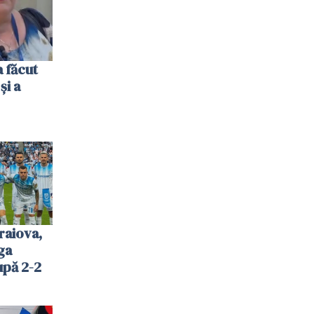
 făcut
și a
raiova,
ga
upă 2-2