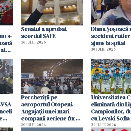
resursele"
Senatul a aprobat
Diana Șoșoacă a
mo s-
acordul SAFE
accident rutier 
soană
ajuns la spital
30 IULIE 2026
vat
30 IULIE 2026
Percheziții pe
Universitatea C
SVSA
aeroportul Otopeni.
eliminată din Li
nceli
Angajații unei mari
Campionilor, d
e
companii aeriene furau
cu Levski Sofia
parfumuri, ceasuri și
30 IULIE 2026
29 IULIE 2026