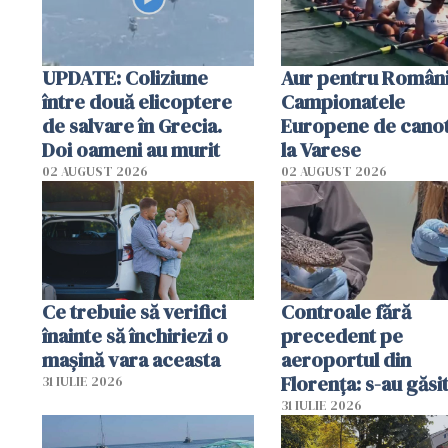
UPDATE: Coliziune
Aur pentru Români
între două elicoptere
Campionatele
de salvare în Grecia.
Europene de canot
Doi oameni au murit
la Varese
02 AUGUST 2026
02 AUGUST 2026
Ce trebuie să verifici
Controale fără
înainte să închiriezi o
precedent pe
mașină vara aceasta
aeroportul din
Florența: s-au găsi
31 IULIE 2026
capete de aligator 
31 IULIE 2026
sumă imensă de ba