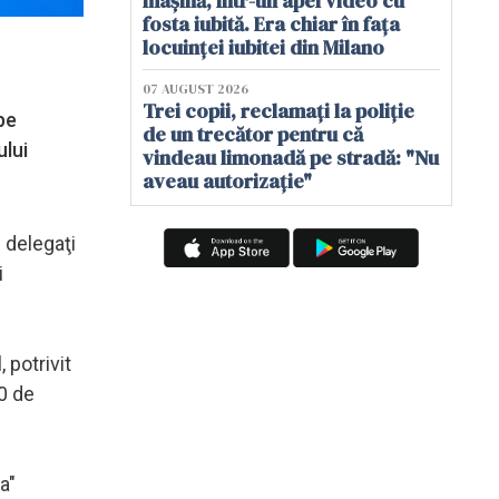
mașină, într-un apel video cu
fosta iubită. Era chiar în fața
locuinței iubitei din Milano
07 AUGUST 2026
Trei copii, reclamați la poliție
pe
de un trecător pentru că
ului
vindeau limonadă pe stradă: "Nu
aveau autorizație"
 delegaţi
i
 potrivit
0 de
a"