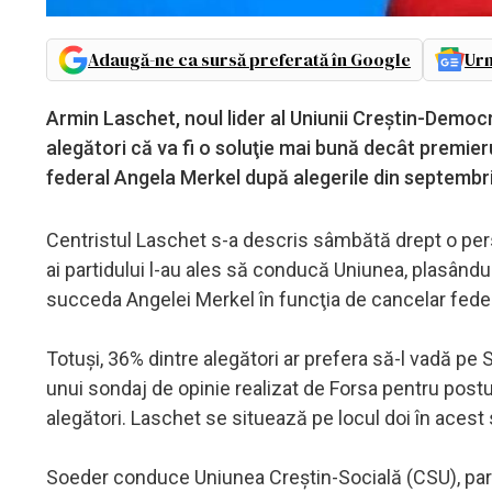
Adaugă-ne ca sursă preferată în Google
Urm
Armin Laschet, noul lider al Uniunii Creştin-Democ
alegători că va fi o soluţie mai bună decât premie
federal Angela Merkel după alegerile din septembri
Centristul Laschet s-a descris sâmbătă drept o pers
ai partidului l-au ales să conducă Uniunea, plasându-
succeda Angelei Merkel în funcţia de cancelar feder
Totuşi, 36% dintre alegători ar prefera să-l vadă pe 
unui sondaj de opinie realizat de Forsa pentru post
alegători. Laschet se situează pe locul doi în acest
Soeder conduce Uniunea Creştin-Socială (CSU), par