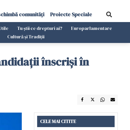
schimbă comunități
Proiecte Speciale
Utile
Tu știi ce drepturi ai?
Europarlamentare
Cultură și Tradiții
didaţii înscrişi în
CELE MAI CITITE