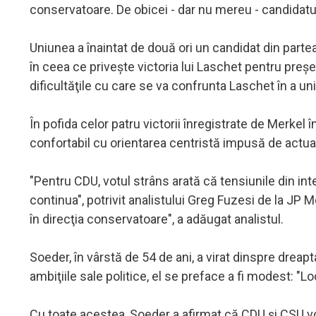
conservatoare. De obicei - dar nu mereu - candidatul
Uniunea a înaintat de două ori un candidat din parte
în ceea ce priveşte victoria lui Laschet pentru preş
dificultăţile cu care se va confrunta Laschet în a unif
În pofida celor patru victorii înregistrate de Merkel 
confortabil cu orientarea centristă impusă de actual
"Pentru CDU, votul strâns arată că tensiunile din inte
continua", potrivit analistului Greg Fuzesi de la JP 
în direcţia conservatoare", a adăugat analistul.
Soeder, în vârstă de 54 de ani, a virat dinspre dreapt
ambiţiile sale politice, el se preface a fi modest: "Lo
Cu toate acestea, Soeder a afirmat că CDU şi CSU v