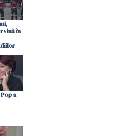
ni,
ervină în
diilor
 Pop a