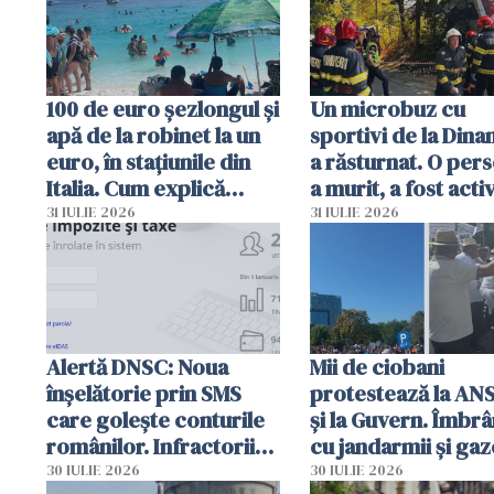
100 de euro șezlongul și
Un microbuz cu
apă de la robinet la un
sportivi de la Dina
euro, în stațiunile din
a răsturnat. O per
Italia. Cum explică
a murit, a fost acti
autoritățile
planul roșu de
31 IULIE 2026
31 IULIE 2026
intervenție
Alertă DNSC: Noua
Mii de ciobani
înșelătorie prin SMS
protestează la AN
care golește conturile
și la Guvern. Îmbrâ
românilor. Infractorii
cu jandarmii și gaz
folosesc numele
lacrimogene
30 IULIE 2026
30 IULIE 2026