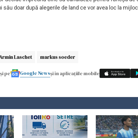
său doar după alegerile de land ce vor avea loc la mijlocu
Armin Laschet
markus soeder
Google News
și pe
și în aplicațiile mobile