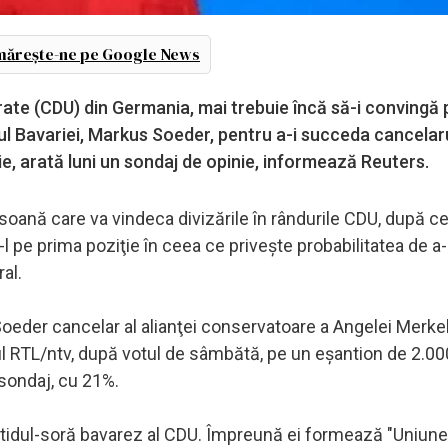
ărește-ne pe Google News
rate (CDU) din Germania, mai trebuie încă să-i convingă 
rul Bavariei, Markus Soeder, pentru a-i succeda cancelar
e, arată luni un sondaj de opinie, informează Reuters.
oană care va vindeca divizările în rândurile CDU, după ce
l pe prima poziţie în ceea ce priveşte probabilitatea de a-
al.
Soeder cancelar al alianţei conservatoare a Angelei Merkel,
ul RTL/ntv, după votul de sâmbătă, pe un eşantion de 2.00
 sondaj, cu 21%.
tidul-soră bavarez al CDU. Împreună ei formează "Uniune