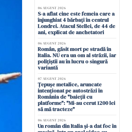
06 AUGUST 2026
S-a aflat cine este femeia care a
înjunghiat 4 bărbați în centrul
Londrei. Atacul Stellei, de 44 de
ani, explicat de anchetatori
06 AUGUST 2026
Român, găsit mort pe stradă în
Italia. NU era un om al străzii, iar
polițiștii au în lucru o singură
variantă
07 AUGUST 2026
Țepușe metalice, aruncate
intenționat pe autostrăzi în
România de "baieții cu
platforme": "Mi-au cerut 1200 lei
să mă tracteze"
06 AUGUST 2026
Un român din Italia și-a dat foc în