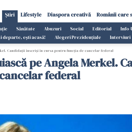
Știri
Lifestyle
Diaspora creativă
Românii care 
ație
Sănătate
Abuzuri
Social
Editorial
Info-
ti departe, ești acasă!
Alegeri Prezidențiale
Interviuri
el. Candidaţii înscrişi în cursa pentru funcţia de cancelar federal
uiască pe Angela Merkel. Can
 cancelar federal