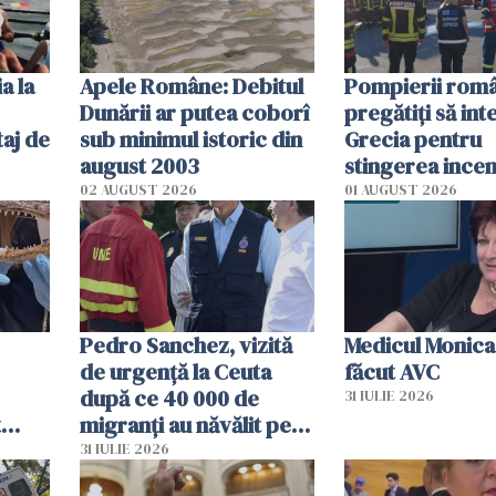
a la
Apele Române: Debitul
Pompierii româ
Dunării ar putea coborî
pregătiţi să int
aj de
sub minimul istoric din
Grecia pentru
august 2003
stingerea incen
02 AUGUST 2026
01 AUGUST 2026
Pedro Sanchez, vizită
Medicul Monica
de urgență la Ceuta
făcut AVC
după ce 40 000 de
31 IULIE 2026
t
migranți au năvălit pe
și o
teritoriul spaniol: „Vom
31 IULIE 2026
ni
mobiliza toate