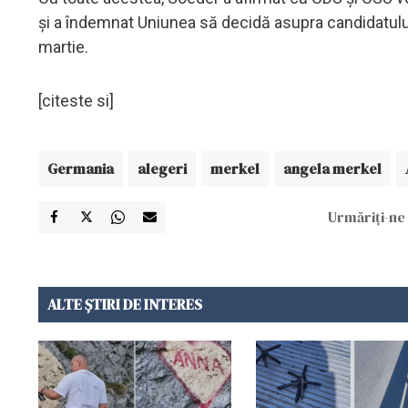
şi a îndemnat Uniunea să decidă asupra candidatului 
martie.
[citeste si]
Germania
alegeri
merkel
angela merkel
Urmăriți-ne 
ALTE ȘTIRI DE INTERES