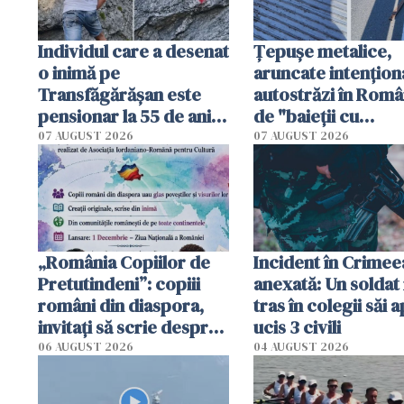
Individul care a desenat
Țepușe metalice,
o inimă pe
aruncate intențion
Transfăgărășan este
autostrăzi în Româ
pensionar la 55 de ani.
de "baieții cu
Poliția l-a identificat
platforme": "Mi-au
07 AUGUST 2026
07 AUGUST 2026
cerut 1200 lei să m
tracteze"
„România Copiilor de
Incident în Crimee
Pretutindeni”: copiii
anexată: Un soldat 
români din diaspora,
tras în colegii săi a
invitați să scrie despre
ucis 3 civili
România într-un volum
06 AUGUST 2026
04 AUGUST 2026
special