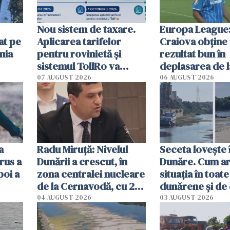
Nou sistem de taxare.
Europa League:
at pe
Aplicarea tarifelor
Craiova obține
nia
pentru rovinietă şi
rezultat bun în
sistemul TollRo va
deplasarea de 
începe la 1 octombrie
07 AUGUST 2026
06 AUGUST 2026
ă
a
Radu Miruţă: Nivelul
Seceta lovește 
rus a
Dunării a crescut, în
Dunăre. Cum ar
poi a
zona centralei nucleare
situația în toate
de la Cernavodă, cu 2
dunărene și de
cm faţă de ziua trecută
România resim
04 AUGUST 2026
03 AUGUST 2026
efectele, deși a
în iulie