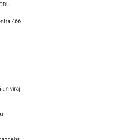
 CDU.
ontra 466
 un viraj
cu
cancelar