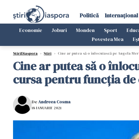
Politică
Internațional
Economie
Joburi
Monden
Sport
Educ
Povestea Mea
Eș
StiriDiaspora
›
Știri
›
Cine ar putea să o înlocuiască pe Angela Merk
Cine ar putea să o înloc
cursa pentru funcţia de
De
Andreea Cosma
18 IANUARIE 2021