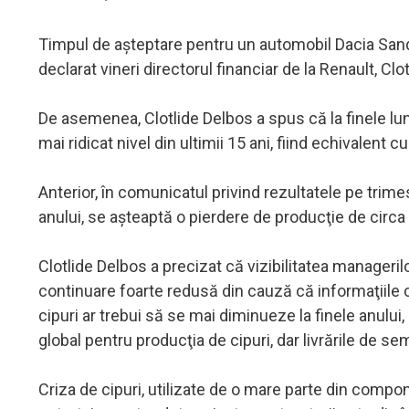
Timpul de aşteptare pentru un automobil Dacia Sande
declarat vineri directorul financiar de la Renault, C
De asemenea, Clotlide Delbos a spus că la finele lun
mai ridicat nivel din ultimii 15 ani, fiind echivalent c
Anterior, în comunicatul privind rezultatele pe trimes
anului, se aşteaptă o pierdere de producţie de circa
Clotlide Delbos a precizat că vizibilitatea managerilor
continuare foarte redusă din cauză că informaţiile c
cipuri ar trebui să se mai diminueze la finele anului
global pentru producţia de cipuri, dar livrările de 
Criza de cipuri, utilizate de o mare parte din compo