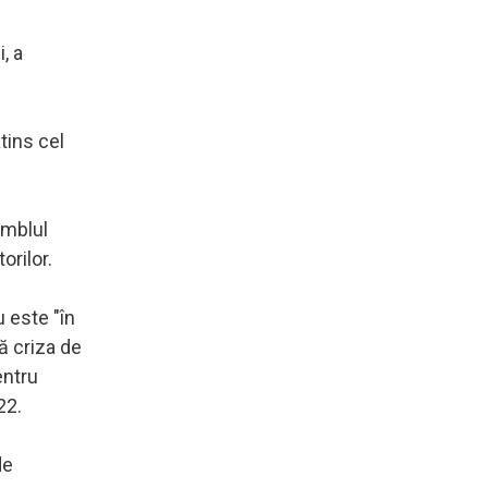
, a
tins cel
amblul
orilor.
u este "în
ă criza de
entru
22.
de