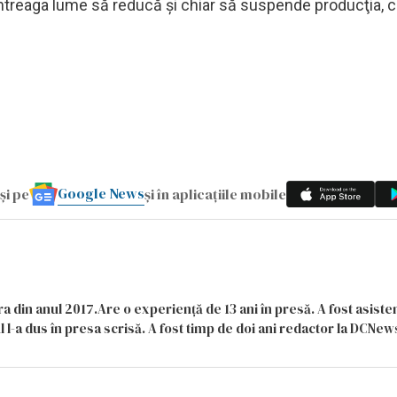
întreaga lume să reducă şi chiar să suspende producţia, 
Google News
și pe
și în aplicațiile mobile
a din anul 2017.Are o experiență de 13 ani în presă. A fost asiste
 l-a dus în presa scrisă. A fost timp de doi ani redactor la DCNews