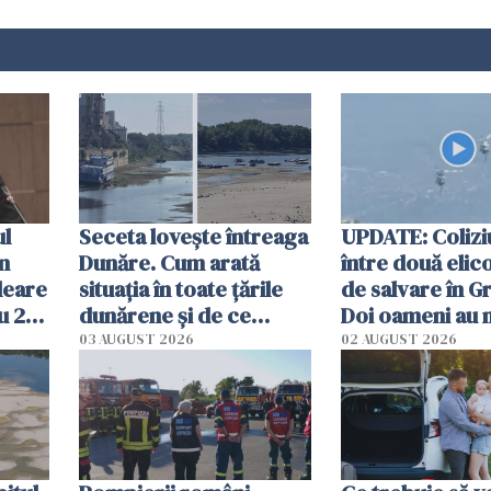
ul
Seceta lovește întreaga
UPDATE: Colizi
în
Dunăre. Cum arată
între două elic
leare
situația în toate țările
de salvare în Gr
u 2
dunărene și de ce
Doi oameni au 
ecută
România resimte
03 AUGUST 2026
02 AUGUST 2026
efectele, deși a plouat
în iulie