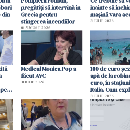
itul
Pompierii români,
Ce trebuie să ve
oborî
pregătiţi să intervină în
înainte să închi
 din
Grecia pentru
mașină vara ac
stingerea incendiilor
31 IULIE 2026
01 AUGUST 2026
ită
Medicul Monica Pop a
100 de euro șez
a
făcut AVC
apă de la robine
euro, în stațiuni
31 IULIE 2026
 pe
Italia. Cum expl
 „Vom
autoritățile
31 IULIE 2026