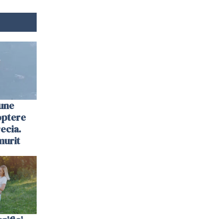
une
optere
ecia.
murit