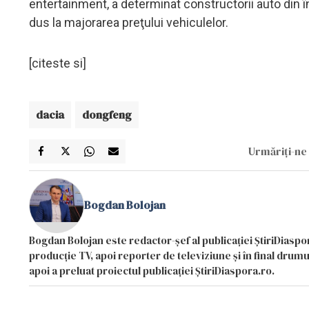
entertainment, a determinat constructorii auto din 
dus la majorarea preţului vehiculelor.
[citeste si]
dacia
dongfeng
Urmăriți-ne 
Bogdan Bolojan
Bogdan Bolojan este redactor-șef al publicației ȘtiriDiaspor
producție TV, apoi reporter de televiziune și în final drumul
apoi a preluat proiectul publicației ȘtiriDiaspora.ro.