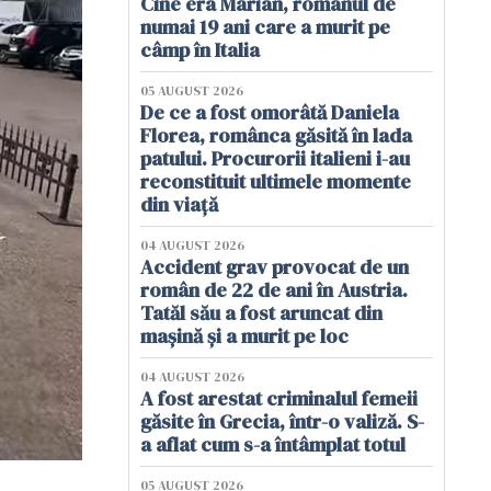
Cine era Marian, românul de
numai 19 ani care a murit pe
câmp în Italia
05 AUGUST 2026
De ce a fost omorâtă Daniela
Florea, românca găsită în lada
patului. Procurorii italieni i-au
reconstituit ultimele momente
din viață
04 AUGUST 2026
Accident grav provocat de un
român de 22 de ani în Austria.
Tatăl său a fost aruncat din
mașină și a murit pe loc
04 AUGUST 2026
A fost arestat criminalul femeii
găsite în Grecia, într-o valiză. S-
a aflat cum s-a întâmplat totul
05 AUGUST 2026