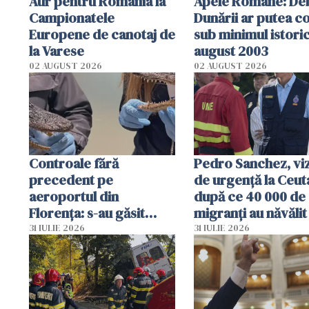
Aur pentru România la
Apele Române: Deb
Campionatele
Dunării ar putea c
Europene de canotaj de
sub minimul istoric
la Varese
august 2003
02 AUGUST 2026
02 AUGUST 2026
Controale fără
Pedro Sanchez, viz
precedent pe
de urgență la Ceut
aeroportul din
după ce 40 000 de
Florența: s-au găsit
migranți au năvălit
capete de aligator și o
teritoriul spaniol:
31 IULIE 2026
31 IULIE 2026
sumă imensă de bani
mobiliza toate
resursele"