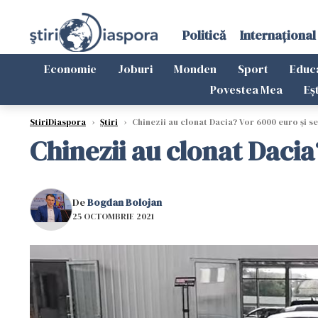
Politică
Internațional
Economie
Joburi
Monden
Sport
Educ
Povestea Mea
Eș
StiriDiaspora
›
Știri
›
Chinezii au clonat Dacia? Vor 6000 euro și s
Chinezii au clonat Daci
De
Bogdan Bolojan
25 OCTOMBRIE 2021