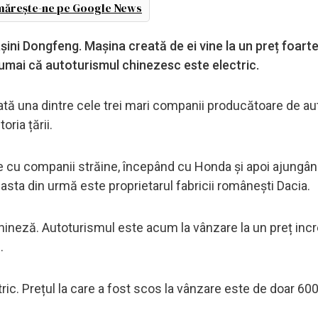
ărește-ne pe Google News
ni Dongfeng. Mașina creată de ei vine la un preț foarte
umai că autoturismul chinezesc este electric.
tă una dintre cele trei mari companii producătoare de a
oria țării.
e cu companii străine, începând cu Honda și apoi ajungând
sta din urmă este proprietarul fabricii românești Dacia.
ineză. Autoturismul este acum la vânzare la un preț incr
e.
c. Prețul la care a fost scos la vânzare este de doar 60