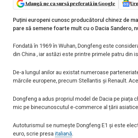
Adaugă-ne ca sursă preferată în Google
Urm
Puțini europeni cunosc producătorul chinez de mași
pare să semene foarte mult cu o Dacia Sandero, n
Fondată în 1969 în Wuhan, Dongfeng este considera
din China , iar astăzi este printre primele patru din ist
De-a lungul anilor au existat numeroase parteneriat
mărcile europene, precum Stellantis și Renault. Acea
Dongfeng a adus propriul model de Dacia pe piața ch
mic pe binecunoscutul e-commerce al țării asiatic
Autoturismul se numește Dongfeng E1 și este electri
euro, scrie presa
italiană
.