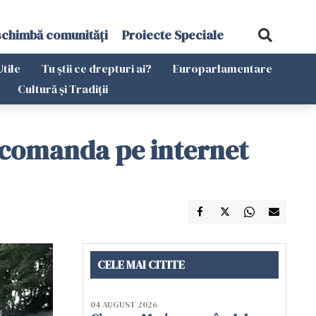
schimbă comunități
Proiecte Speciale
Utile
Tu știi ce drepturi ai?
Europarlamentare
Cultură și Tradiții
e comanda pe internet
CELE MAI CITITE
04 AUGUST 2026