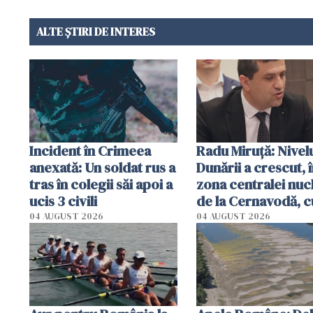
ALTE ȘTIRI DE INTERES
Incident în Crimeea
Radu Miruţă: Nivel
anexată: Un soldat rus a
Dunării a crescut, 
tras în colegii săi apoi a
zona centralei nuc
ucis 3 civili
de la Cernavodă, c
cm faţă de ziua tr
04 AUGUST 2026
04 AUGUST 2026