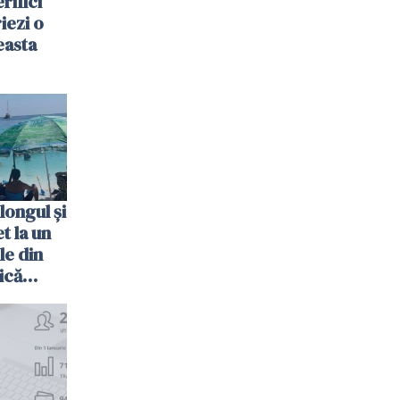
rifici
riezi o
easta
longul și
t la un
le din
ică