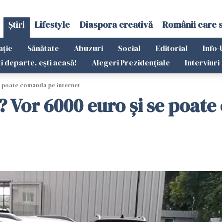
Știri
Lifestyle
Diaspora creativă
Românii care 
ație
Sănătate
Abuzuri
Social
Editorial
Info-
ti departe, ești acasă!
Alegeri Prezidențiale
Interviuri
e poate comanda pe internet
a? Vor 6000 euro și se poat