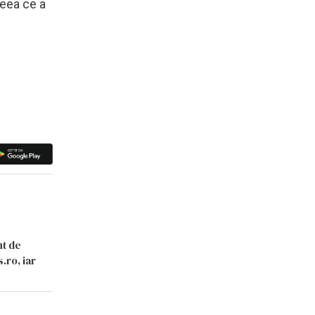
ceea ce a
nt de
.ro, iar