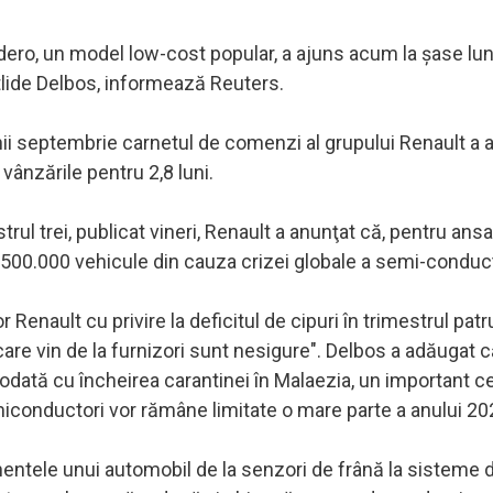
ro, un model low-cost popular, a ajuns acum la şase luni
lotlide Delbos, informează Reuters.
ii septembrie carnetul de comenzi al grupului Renault a a
u vânzările pentru 2,8 luni.
trul trei, publicat vineri, Renault a anunţat că, pentru ans
 500.000 vehicule din cauza crizei globale a semi-conduct
 Renault cu privire la deficitul de cipuri în trimestrul patr
are vin de la furnizori sunt nesigure". Delbos a adăugat c
, odată cu încheirea carantinei în Malaezia, un important c
semiconductori vor rămâne limitate o mare parte a anului 20
nentele unui automobil de la senzori de frână la sisteme 