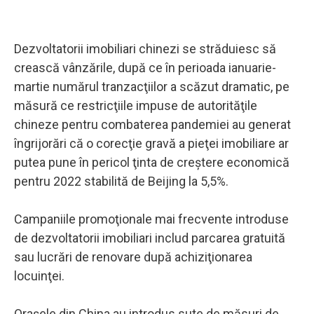
Dezvoltatorii imobiliari chinezi se străduiesc să
crească vânzările, după ce în perioada ianuarie-
martie numărul tranzacţiilor a scăzut dramatic, pe
măsură ce restricţiile impuse de autorităţile
chineze pentru combaterea pandemiei au generat
îngrijorări că o corecţie gravă a pieţei imobiliare ar
putea pune în pericol ţinta de creştere economică
pentru 2022 stabilită de Beijing la 5,5%.
Campaniile promoţionale mai frecvente introduse
de dezvoltatorii imobiliari includ parcarea gratuită
sau lucrări de renovare după achiziţionarea
locuinţei.
Oraşele din China au introdus sute de măsuri de