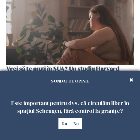
Vrei să te muți în SUA? Un studiu Harvard
arată ce se întâmplă cu sănătatea multor
SONDAJ DE OPINIE
imigranți
26 IULIE 2026
Este important pentru dvs. că circulăm liber în
spațiul Schengen, fără control la granițe?
Da
Nu