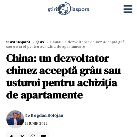
StiriDiaspora
›
Știri
›
China: un dezvoltator chinez acceptă grâu
sau usturoi pentru achiziția de apartamente
China: un dezvoltator
chinez acceptă grâu sau
usturoi pentru achiziția
de apartamente
De
Bogdan Bolojan
21 IUNIE 2022