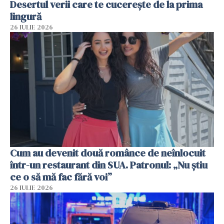
Desertul verii care te cucerește de la prima
lingură
26 IULIE 2026
Cum au devenit două românce de neînlocuit
într-un restaurant din SUA. Patronul: „Nu știu
ce o să mă fac fără voi”
26 IULIE 2026