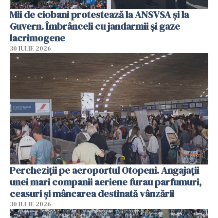
Mii de ciobani protestează la ANSVSA și la
Guvern. Îmbrânceli cu jandarmii și gaze
lacrimogene
30 IULIE 2026
Percheziții pe aeroportul Otopeni. Angajații
unei mari companii aeriene furau parfumuri,
ceasuri și mâncarea destinată vânzării
30 IULIE 2026