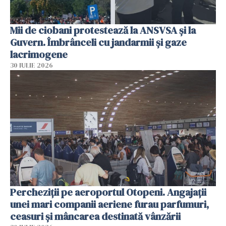
Mii de ciobani protestează la ANSVSA și la
Guvern. Îmbrânceli cu jandarmii și gaze
lacrimogene
30 IULIE 2026
Percheziții pe aeroportul Otopeni. Angajații
unei mari companii aeriene furau parfumuri,
ceasuri și mâncarea destinată vânzării