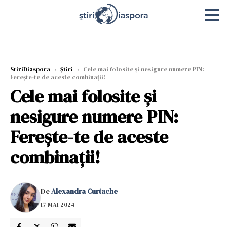
StiriDiaspora
›
Știri
›
Cele mai folosite și nesigure numere PIN:
Ferește-te de aceste combinații!
Cele mai folosite și
nesigure numere PIN:
Ferește-te de aceste
combinații!
De
Alexandra Curtache
17 MAI 2024