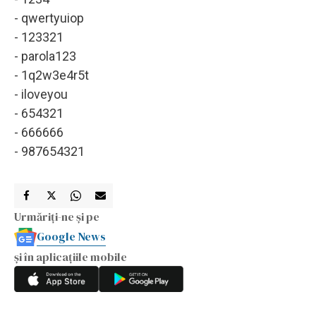
- qwertyuiop
- 123321
- parola123
- 1q2w3e4r5t
- iloveyou
- 654321
- 666666
- 987654321
Urmăriți-ne și pe
Google News
și în aplicațiile mobile