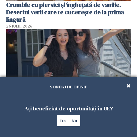
Crumble cu piersici și înghețată de vanilie.
Desertul verii care te cucerește de la prima
lingură
26 IULIE 2026
SONDAJ DE OPINIE
Cum au devenit două românce de neînlocuit
Ați beneficiat de oportunități în UE?
într-un restaurant din SUA. Patronul: „Nu știu
ce o să mă fac fără voi”
Da
Nu
26 IULIE 2026