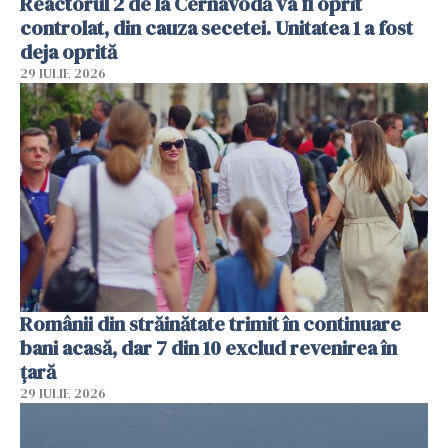
Reactorul 2 de la Cernavodă va fi oprit
controlat, din cauza secetei. Unitatea 1 a fost
deja oprită
29 IULIE 2026
Românii din străinătate trimit în continuare
bani acasă, dar 7 din 10 exclud revenirea în
țară
29 IULIE 2026