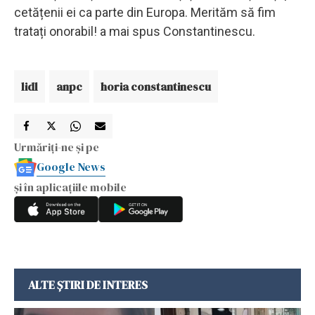
cetățenii ei ca parte din Europa. Merităm să fim
tratați onorabil! a mai spus Constantinescu.
lidl
anpc
horia constantinescu
Urmăriți-ne și pe
Google News
și în aplicațiile mobile
ALTE ȘTIRI DE INTERES