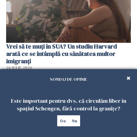
Vrei să te muți în SUA? Un studiu Harvard
arată ce se întâmplă cu sănătatea multor
imigranți
26 IULIE 2026
SONDAJ DE OPINIE
Este important pentru dvs. că circulăm liber în
spațiul Schengen, fără control la granițe?
Da
Nu