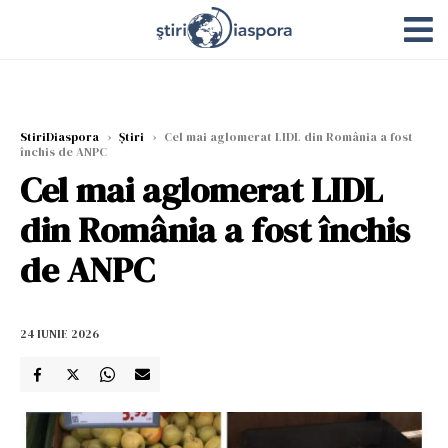
StiriDiaspora
›
Știri
›
Cel mai aglomerat LIDL din România a fost
închis de ANPC
Cel mai aglomerat LIDL
din România a fost închis
de ANPC
24 IUNIE 2026