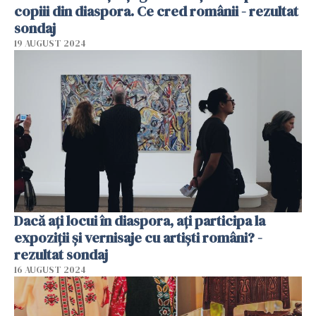
copiii din diaspora. Ce cred românii - rezultat
sondaj
19 AUGUST 2024
Dacă ați locui în diaspora, ați participa la
expoziții și vernisaje cu artiști români? -
rezultat sondaj
16 AUGUST 2024