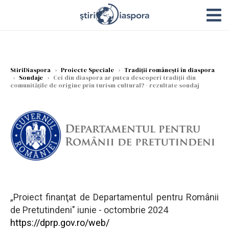
StiriDiaspora
›
Proiecte Speciale
›
Tradiții românești în diaspora
›
Sondaje
›
Cei din diaspora ar putea descoperi tradiții din
comunitățile de origine prin turism cultural? - rezultate sondaj
„Proiect finanţat de Departamentul pentru Românii
de Pretutindeni" iunie - octombrie 2024
https://dprp.gov.ro/web/