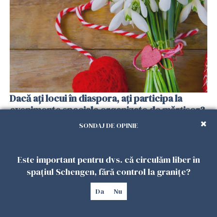
Dacă ați locui în diaspora, ați participa la
evenimente speciale organizate de mărțișor?
- rezultat sondaj
SONDAJ DE OPINIE
10 AUGUST 2024
Este important pentru dvs. că circulăm liber în
spațiul Schengen, fără control la granițe?
Da
Nu