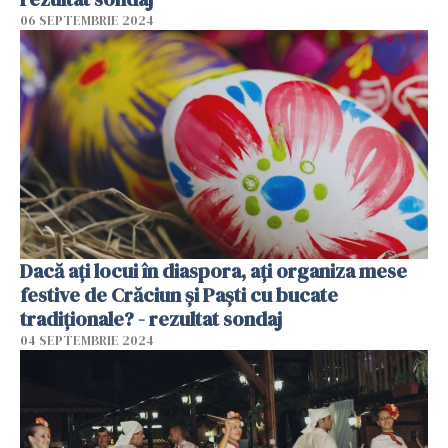
06 SEPTEMBRIE 2024
Dacă ați locui în diaspora, ați organiza mese
festive de Crăciun și Paști cu bucate
tradiționale? - rezultat sondaj
04 SEPTEMBRIE 2024