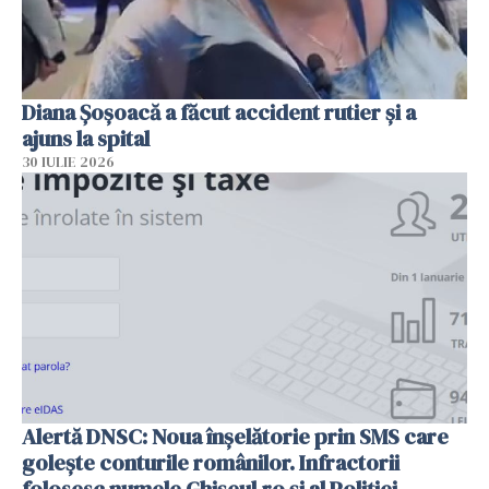
Diana Șoșoacă a făcut accident rutier și a
ajuns la spital
30 IULIE 2026
Alertă DNSC: Noua înșelătorie prin SMS care
golește conturile românilor. Infractorii
folosesc numele Ghișeul.ro și al Poliției