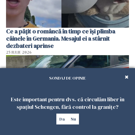
Ce a pățit o româncă în timp ce își plimba
câinele în Germania. Mesajul ei a stârnit
dezbateri aprinse
25 IULIE 2026
SONDAJ DE OPINIE
Este important pentru dvs. că circulăm liber în
spațiul Schengen, fără control la granițe?
Da
Nu
Româncă din Italia, acuzată că și-a lăsat copiii