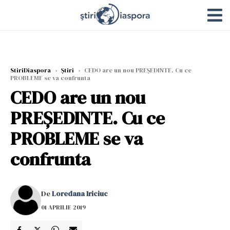
StiriDiaspora
›
Știri
›
CEDO are un nou PREȘEDINTE. Cu ce
PROBLEME se va confrunta
CEDO are un nou
PREȘEDINTE. Cu ce
PROBLEME se va
confrunta
De
Loredana Iriciuc
01 APRILIE 2019