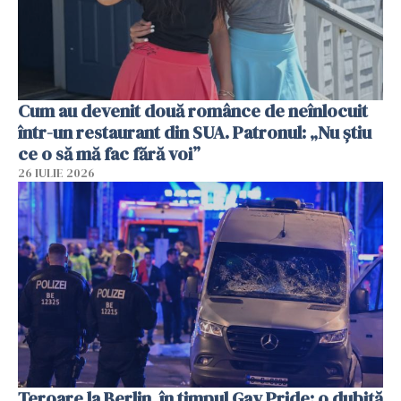
Cum au devenit două românce de neînlocuit
într-un restaurant din SUA. Patronul: „Nu știu
ce o să mă fac fără voi”
26 IULIE 2026
Teroare la Berlin, în timpul Gay Pride: o dubiță