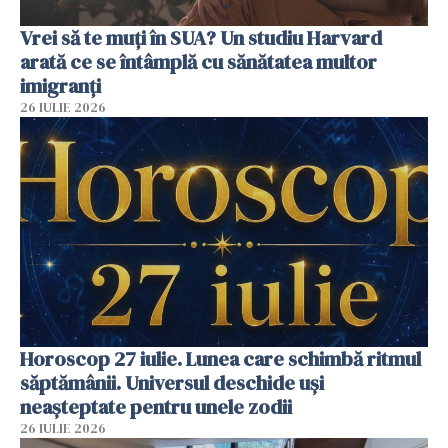
Vrei să te muți în SUA? Un studiu Harvard
arată ce se întâmplă cu sănătatea multor
imigranți
26 IULIE 2026
Horoscop 27 iulie. Lunea care schimbă ritmul
săptămânii. Universul deschide uși
neașteptate pentru unele zodii
26 IULIE 2026