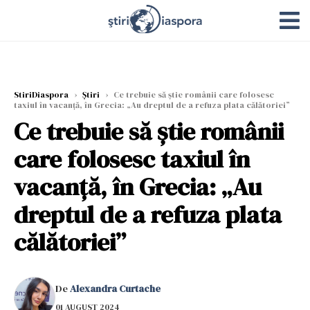
StiriDiaspora
›
Știri
›
Ce trebuie să știe românii care folosesc
taxiul în vacanță, în Grecia: „Au dreptul de a refuza plata călătoriei”
Ce trebuie să știe românii
care folosesc taxiul în
vacanță, în Grecia: „Au
dreptul de a refuza plata
călătoriei”
De
Alexandra Curtache
01 AUGUST 2024