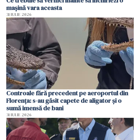
Ce trebuie să verifici înainte să închiriezi o
mașină vara aceasta
31 IULIE 2026
Controale fără precedent pe aeroportul din
Florența: s-au găsit capete de aligator și o
sumă imensă de bani
31 IULIE 2026