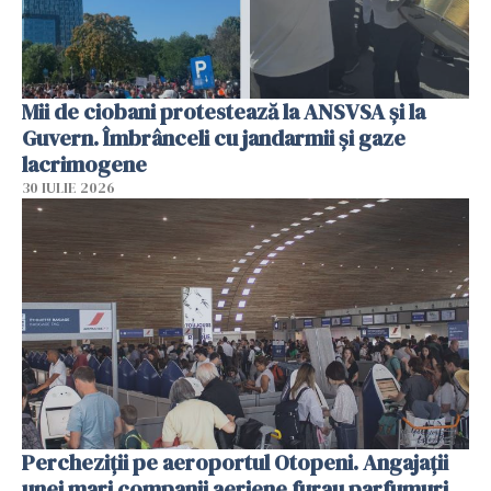
Mii de ciobani protestează la ANSVSA și la
Guvern. Îmbrânceli cu jandarmii și gaze
lacrimogene
30 IULIE 2026
Percheziții pe aeroportul Otopeni. Angajații
unei mari companii aeriene furau parfumuri,