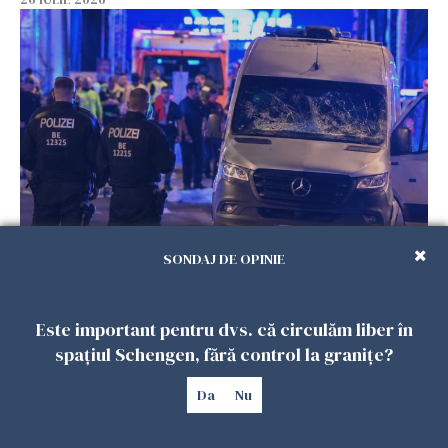
Teroare la Berlin, în timpul Gay Pride: o dubiță
SONDAJ DE OPINIE
a intrat în mulțime. Un mort și 15 răniți
26 IULIE 2026
Este important pentru dvs. că circulăm liber în
spațiul Schengen, fără control la granițe?
Da
Nu