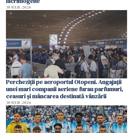
lacrimogene
30 IULIE 2026
Percheziții pe aeroportul Otopeni. Angajații
unei mari companii aeriene furau parfumuri,
ceasuri și mâncarea destinată vânzării
30 IULIE 2026