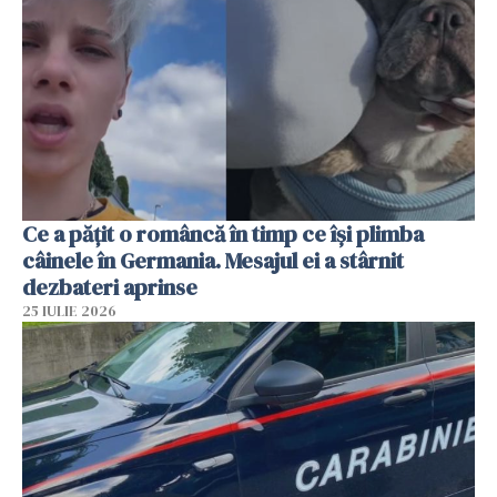
Ce a pățit o româncă în timp ce își plimba
câinele în Germania. Mesajul ei a stârnit
dezbateri aprinse
25 IULIE 2026