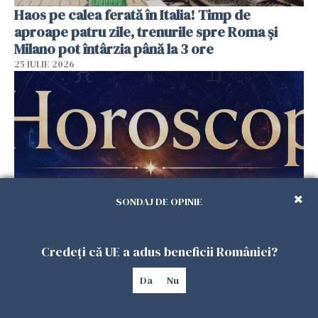
Haos pe calea ferată în Italia! Timp de
aproape patru zile, trenurile spre Roma și
Milano pot întârzia până la 3 ore
25 IULIE 2026
SONDAJ DE OPINIE
Horoscop duminică, 26 iulie. Astrele
Credeți că UE a adus beneficii României?
răstoarnă calculele pentru unele zodii
25 IULIE 2026
Da
Nu