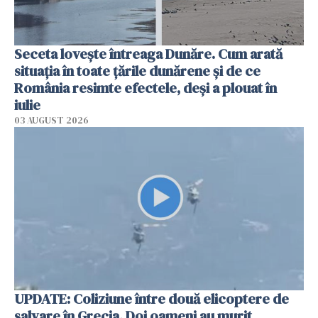
Seceta lovește întreaga Dunăre. Cum arată
situația în toate țările dunărene și de ce
România resimte efectele, deși a plouat în
iulie
03 AUGUST 2026
UPDATE: Coliziune între două elicoptere de
salvare în Grecia. Doi oameni au murit