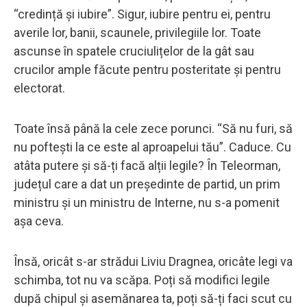
“credință și iubire”. Sigur, iubire pentru ei, pentru
averile lor, banii, scaunele, privilegiile lor. Toate
ascunse în spatele cruciulițelor de la gât sau
crucilor ample făcute pentru posteritate și pentru
electorat.
Toate însă până la cele zece porunci. “Să nu furi, să
nu poftești la ce este al aproapelui tău”. Caduce. Cu
atâta putere și să-ți facă alții legile? În Teleorman,
județul care a dat un președinte de partid, un prim
ministru și un ministru de Interne, nu s-a pomenit
așa ceva.
Însă, oricât s-ar strădui Liviu Dragnea, oricâte legi va
schimba, tot nu va scăpa. Poți să modifici legile
după chipul și asemănarea ta, poți să-ți faci scut cu