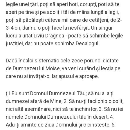
legile unei țări, poți să aperi hoți, corupți, poți să te
aperi pe tine și pe acoliții tăi de mâna lungă a legii,
poți să păcălești câteva milioane de cetățeni, de 2-
3-4 ori, dar nu o poți face la nesfârșit. Un singur
lucru a uitat Liviu Dragnea - poate să schimbe legile
justiției, dar nu poate schimba Decalogul.
Dacă încalci sistematic cele zece porunci dictate
de Dumnezeu lui Moise, va veni curând și lecția pe
care nu ai învățat-o. Iar apusul e aproape.
(1.Eu sunt Domnul Dumnezeul Tău; să nu ai alți
dumnezei afară de Mine, 2. Să nu-ți faci chip cioplit,
nici altă asemănare, nici să te închini lor, 3. Să nu iei
numele Domnului Dumnezeului tău în deșert, 4.
Adu-ți aminte de ziua Domnului și o cinsteste, 5.