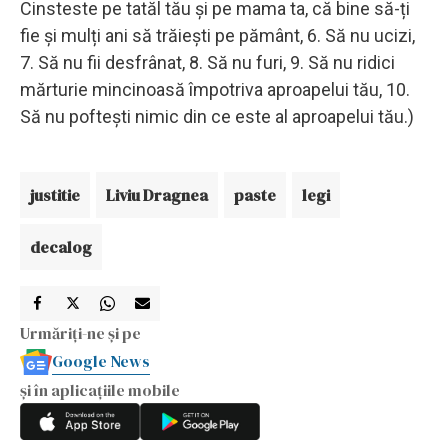
Cinsteste pe tatăl tău și pe mama ta, că bine să-ți
fie și mulți ani să trăiești pe pământ, 6. Să nu ucizi,
7. Să nu fii desfrânat, 8. Să nu furi, 9. Să nu ridici
mărturie mincinoasă împotriva aproapelui tău, 10.
Să nu poftești nimic din ce este al aproapelui tău.)
justitie
Liviu Dragnea
paste
legi
decalog
Urmăriți-ne și pe
Google News
și în aplicațiile mobile