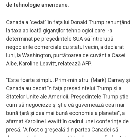
de tehnologie americane.
Canada a "cedat" în faţa lui Donald Trump renunţând
la taxa aplicată giganţilor tehnologici care l-a
determinat pe preşedintele SUA să întrerupă
negocierile comerciale cu statul vecin, a declarat
luni, la Washington, purtătoarea de cuvânt a Casei
Albe, Karoline Leavitt, relatează AFP.
"Este foarte simplu. Prim-ministrul (Mark) Carney şi
Canada au cedat în faţa preşedintelui Trump şi a
Statelor Unite ale Americii. Preşedintele Trump ştie
cum să negocieze şi ştie că guvernează cea mai
bună ţară şi cea mai bună economie a planetei", a
afirmat Karoline Leavitt în cadrul unei conferinţe de
presă. "A fost o greşeală din partea Canadei să