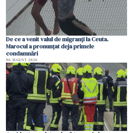
De ce a venit valul de migranți la Ceuta.
Marocul a pronunțat deja primele
condamnări
06 AUGUST 2026