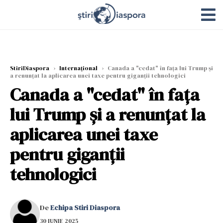
StiriDiaspora
›
Internațional
›
Canada a "cedat" în faţa lui Trump și
a renunţat la aplicarea unei taxe pentru giganţii tehnologici
Canada a "cedat" în faţa
lui Trump și a renunţat la
aplicarea unei taxe
pentru giganţii
tehnologici
De
Echipa Stiri Diaspora
30 IUNIE 2025