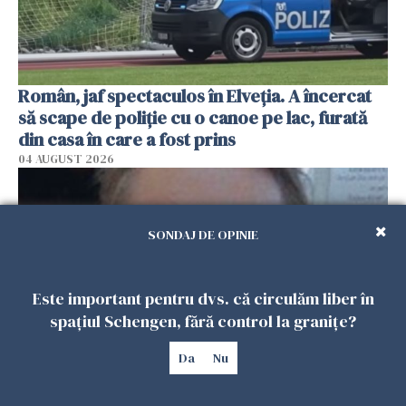
Român, jaf spectaculos în Elveția. A încercat
să scape de poliție cu o canoe pe lac, furată
din casa în care a fost prins
04 AUGUST 2026
SONDAJ DE OPINIE
Este important pentru dvs. că circulăm liber în
spațiul Schengen, fără control la granițe?
Da
Nu
A fost arestat criminalul femeii găsite în