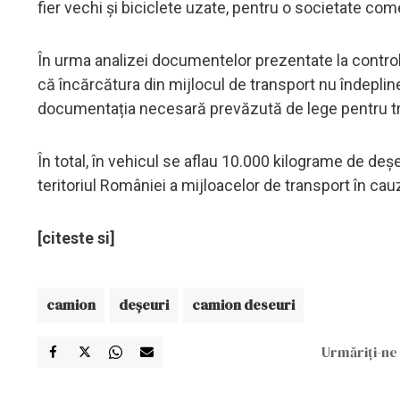
fier vechi şi biciclete uzate, pentru o societate com
În urma analizei documentelor prezentate la control,
că încărcătura din mijlocul de transport nu îndeplineș
documentația necesară prevăzută de lege pentru tr
În total, în vehicul se aflau 10.000 kilograme de deş
teritoriul României a mijloacelor de transport în cau
[citeste si]
camion
deșeuri
camion deseuri
Urmăriți-ne 