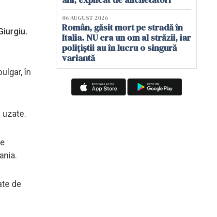
06 AUGUST 2026
Român, găsit mort pe stradă în
Giurgiu.
Italia. NU era un om al străzii, iar
polițiștii au în lucru o singură
variantă
ulgar, în
 uzate.
de
ania.
ate de