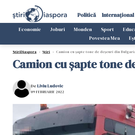
Politică
Internațional
Economie
Joburi
Monden
Sport
Educ
Povestea Mea
Eș
StiriDiaspora
›
Știri
›
Camion cu șapte tone de deșeuri din Bulgaria
Camion cu șapte tone de
De
Liviu Ludovic
09 FEBRUARIE 2022