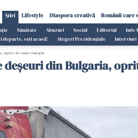
Știri
Lifestyle
Diaspora creativă
Românii care 
ație
Sănătate
Abuzuri
Social
Editorial
Info-
ti departe, ești acasă!
Alegeri Prezidențiale
Interviuri
, oprite la vama Giurgiu
 deșeuri din Bulgaria, opri