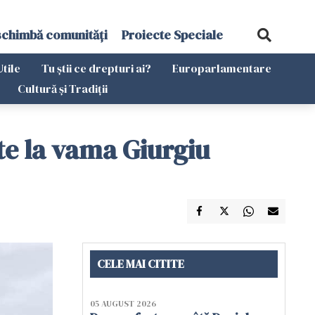
schimbă comunități
Proiecte Speciale
Utile
Tu știi ce drepturi ai?
Europarlamentare
Cultură și Tradiții
te la vama Giurgiu
CELE MAI CITITE
05 AUGUST 2026