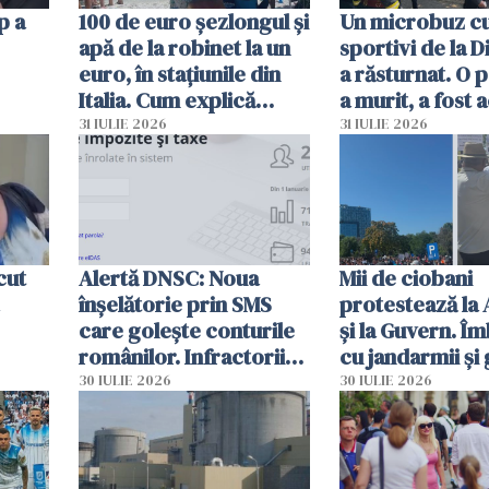
p a
100 de euro șezlongul și
Un microbuz c
apă de la robinet la un
sportivi de la 
euro, în stațiunile din
a răsturnat. O 
Italia. Cum explică
a murit, a fost 
autoritățile
planul roșu de
31 IULIE 2026
31 IULIE 2026
intervenție
cut
Alertă DNSC: Noua
Mii de ciobani
înșelătorie prin SMS
protestează la
care golește conturile
și la Guvern. Î
românilor. Infractorii
cu jandarmii și
folosesc numele
lacrimogene
30 IULIE 2026
30 IULIE 2026
Ghișeul.ro și al Poliției
Române