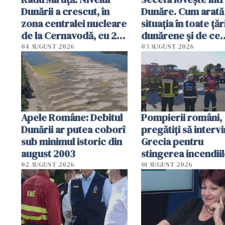
Dunării a crescut, în
Dunăre. Cum arată
zona centralei nucleare
situația în toate țăr
de la Cernavodă, cu 2
dunărene și de ce
cm faţă de ziua trecută
România resimte
04 AUGUST 2026
03 AUGUST 2026
efectele, deși a pl
în iulie
Apele Române: Debitul
Pompierii români,
Dunării ar putea coborî
pregătiţi să intervi
sub minimul istoric din
Grecia pentru
august 2003
stingerea incendii
02 AUGUST 2026
01 AUGUST 2026