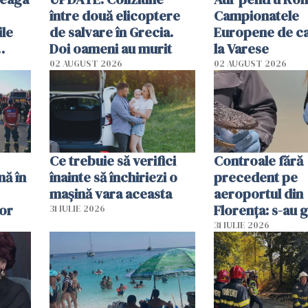
între două elicoptere
Campionatele
ile
de salvare în Grecia.
Europene de ca
Doi oameni au murit
la Varese
02 AUGUST 2026
02 AUGUST 2026
ouat
Ce trebuie să verifici
Controale fără
nă în
înainte să închiriezi o
precedent pe
mașină vara aceasta
aeroportul din
lor
Florența: s-au g
31 IULIE 2026
capete de aligat
31 IULIE 2026
sumă imensă de