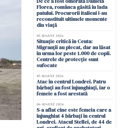
De ce a fost omorâtă Daniela
Florea, românca găsită în lada
patului. Procurorii italieni i-au
reconstituit ultimele momente
din viață
05 AUGUST 2026
Situație critică în Ceuta:
Migranții au plecat, dar au lăsat
în urma lor peste 1.000 de copii.
Centrele de protecție sunt
sufocate
05 AUGUST 2026
Atac în centrul Londrei. Patru
bărbați au fost înjunghiați, iar o
femeie a fost arestată
06 AUGUST 2026
S-a aflat cine este femeia care a
înjunghiat 4 bărbați în centrul
Londrei. Atacul Stellei, de 44 de
ani, explicat de anchetatori