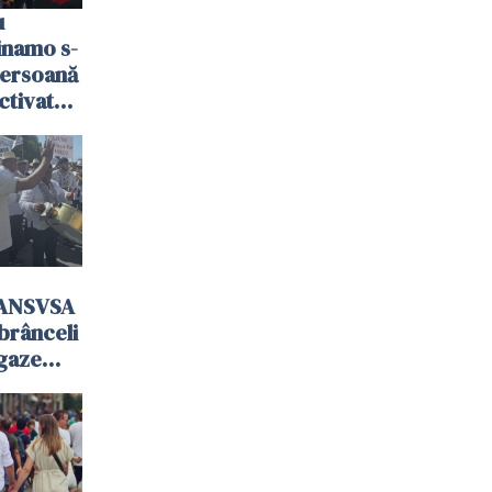
u
Dinamo s-
persoană
activat
 ANSVSA
mbrânceli
 gaze