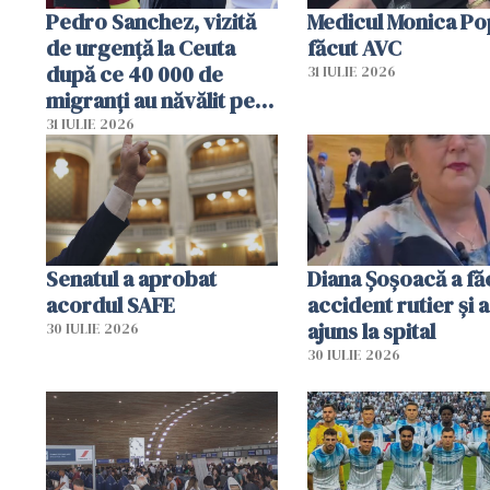
Pedro Sanchez, vizită
Medicul Monica Po
de urgență la Ceuta
făcut AVC
după ce 40 000 de
31 IULIE 2026
migranți au năvălit pe
teritoriul spaniol: „Vom
31 IULIE 2026
mobiliza toate
resursele"
Senatul a aprobat
Diana Șoșoacă a fă
acordul SAFE
accident rutier și a
ajuns la spital
30 IULIE 2026
30 IULIE 2026