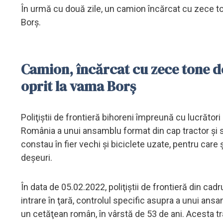
În urmă cu două zile, un camion încărcat cu zece ton
Borș.
Camion, încărcat cu zece tone de 
oprit la vama Borș
Poliţiştii de frontieră bihoreni împreună cu lucrător
România a unui ansamblu format din cap tractor și
constau în fier vechi şi biciclete uzate, pentru ca
deşeuri.
În data de 05.02.2022, poliţiştii de frontieră din cad
intrare în ţară, controlul specific asupra a unui a
un cetăţean român, în vârstă de 53 de ani. Acesta t