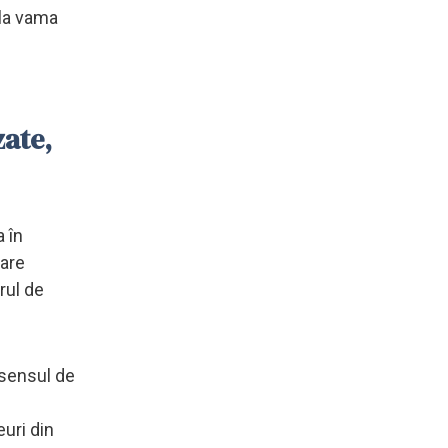
 la vama
zate,
a în
care
rul de
e sensul de
uri din