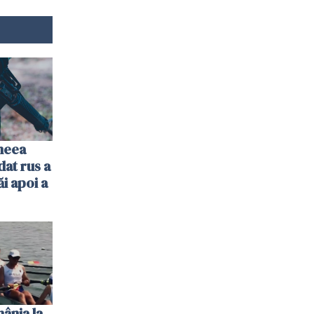
imeea
dat rus a
ăi apoi a
ânia la