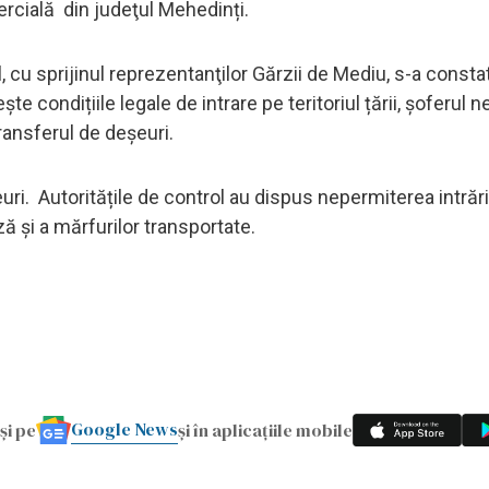
ercială din judeţul Mehedinți.
 cu sprijinul reprezentanţilor Gărzii de Mediu, s-a constat
te condițiile legale de intrare pe teritoriul țării, șoferul 
ansferul de deşeuri.
euri. Autoritățile de control au dispus nepermiterea intrări
ză și a mărfurilor transportate.
Google News
și pe
și în aplicațiile mobile