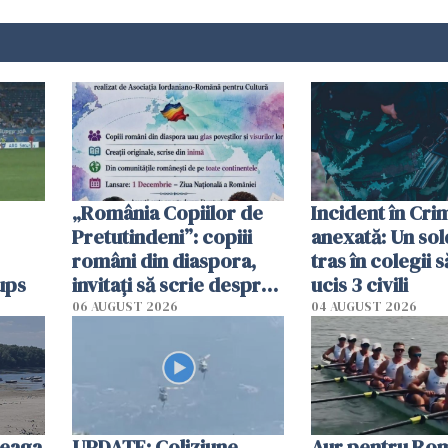
„România Copiilor de
Incident în Cr
Pretutindeni”: copiii
anexată: Un sol
români din diaspora,
tras în colegii s
ups
invitați să scrie despre
ucis 3 civili
România într-un volum
06 AUGUST 2026
04 AUGUST 2026
special
reaga
UPDATE: Coliziune
Aur pentru Rom