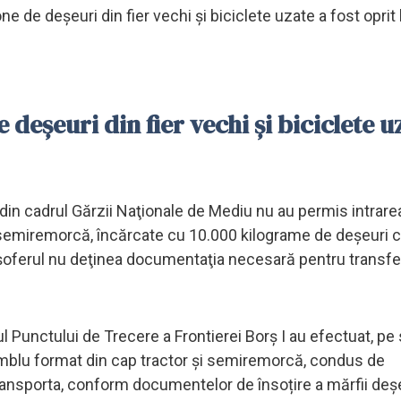
e de deșeuri din fier vechi și biciclete uzate a fost oprit
deșeuri din fier vechi și biciclete u
i din cadrul Gărzii Naţionale de Mediu nu au permis intrare
 semiremorcă, încărcate cu 10.000 kilograme de deșeuri 
re şoferul nu deţinea documentaţia necesară pentru transfe
rul Punctului de Trecere a Frontierei Borș I au efectuat, p
nsamblu format din cap tractor și semiremorcă, condus de
ransporta, conform documentelor de însoțire a mărfii deșe