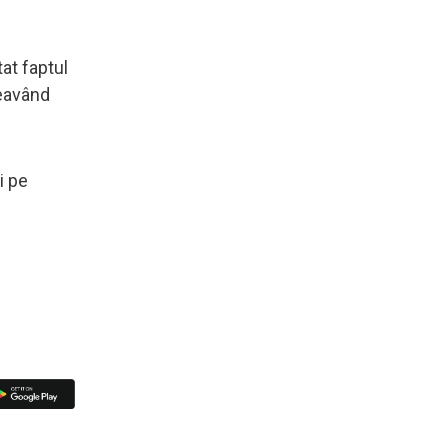
at faptul
neavând
i pe