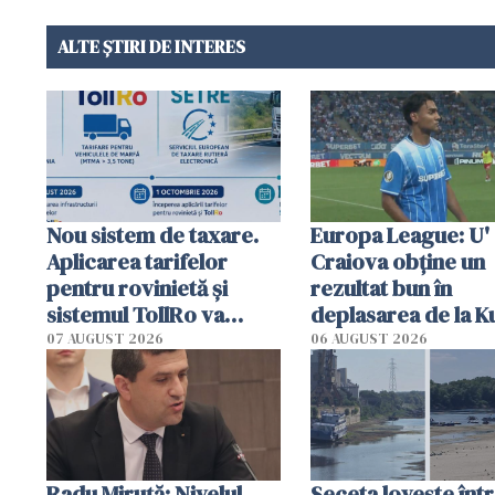
ALTE ȘTIRI DE INTERES
Nou sistem de taxare.
Europa League: U'
Aplicarea tarifelor
Craiova obține un
pentru rovinietă şi
rezultat bun în
sistemul TollRo va
deplasarea de la K
începe la 1 octombrie
07 AUGUST 2026
06 AUGUST 2026
Radu Miruţă: Nivelul
Seceta lovește înt