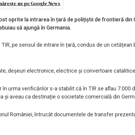
ărește-ne pe Google News
t oprite la intrarea în țară de polițiștii de frontieră din 
trebuiau să ajungă în Germania.
un TIR, pe sensul de intrare în țară, condus de un cetățean b
 deșeuri electronice, electrice și convertoare catalitice
ar în urma verificărilor s-a stabilit că în TIR se aflau 7.000 
ia și aveau ca destinație o societate comercială din Germ
itoriul României, întrucât documentele de transfer prezent