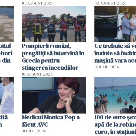
ecută
România resimte
03 AUGUST 2026
02 AUGUST 2026
efectele, deși a plouat
în iulie
itul
Pompierii români,
Ce trebuie să ve
oborî
pregătiţi să intervină în
înainte să închi
 din
Grecia pentru
mașină vara ac
stingerea incendiilor
31 IULIE 2026
01 AUGUST 2026
ită
Medicul Monica Pop a
100 de euro șez
a
făcut AVC
apă de la robine
euro, în stațiuni
31 IULIE 2026