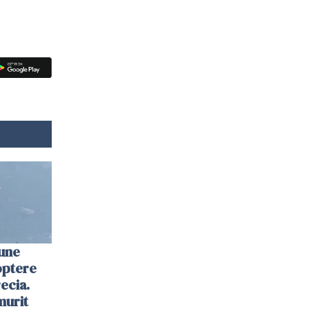
une
optere
ecia.
murit