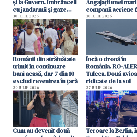
și la Guvern. Îmbrânceli
Angajații unei mari
cu jandarmii și gaze
companii aeriene 
lacrimogene
parfumuri, ceasuri 
30 IULIE 2026
30 IULIE 2026
mâncarea destinat
vânzării
Românii din străinătate
Încă o dronă în
trimit în continuare
România. RO-ALER
bani acasă, dar 7 din 10
Tulcea. Două avio
exclud revenirea în țară
ridicate de la sol
29 IULIE 2026
27 IULIE 2026
Cum au devenit două
Teroare la Berlin, î