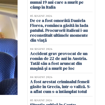
numai 19 ani care a murit pe
câmp în Italia
05 AUGUST 2026
De ce a fost omorâtă Daniela
Florea, românca găsită în lada
patului. Procurorii italieni i-au
reconstituit ultimele momente
din viață
04 AUGUST 2026
Accident grav provocat de un
român de 22 de ani în Austria.
Tatăl său a fost aruncat din
mașină și a murit pe loc
04 AUGUST 2026
A fost arestat criminalul femeii
găsite în Grecia, într-o valiză. S-
a aflat cum s-a întâmplat totul
05 AUGUST 2026
Situație critică în Ceuta: