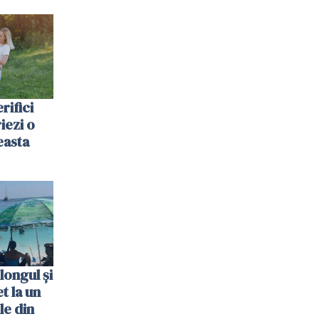
rifici
riezi o
easta
longul și
t la un
le din