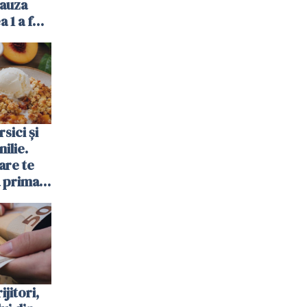
cauza
a 1 a fost
sici și
ilie.
are te
a prima
ijitori,