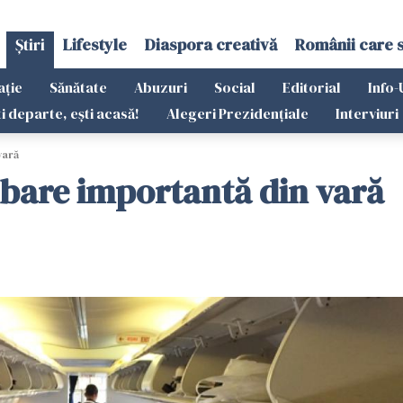
Știri
Lifestyle
Diaspora creativă
Românii care 
ație
Sănătate
Abuzuri
Social
Editorial
Info-
ti departe, ești acasă!
Alegeri Prezidențiale
Interviuri
vară
mbare importantă din vară