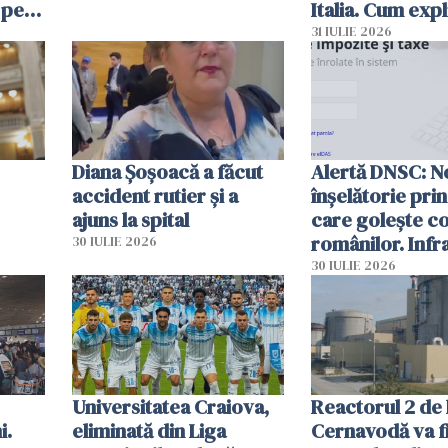
 pe
Italia. Cum expl
 „Vom
autoritățile
31 IULIE 2026
Diana Șoșoacă a făcut
Alertă DNSC: N
accident rutier și a
înșelătorie pri
ajuns la spital
care golește co
românilor. Infr
30 IULIE 2026
folosesc numel
30 IULIE 2026
Ghișeul.ro și al 
Române
Universitatea Craiova,
Reactorul 2 de 
i.
eliminată din Liga
Cernavodă va fi