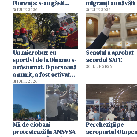
Florența: s-au găsit
migranți au năvălit
capete de aligator și o
teritoriul spaniol:
31 IULIE 2026
31 IULIE 2026
sumă imensă de bani
mobiliza toate
resursele"
Un microbuz cu
Senatul a aprobat
sportivi de la Dinamo s-
acordul SAFE
a răsturnat. O persoană
30 IULIE 2026
a murit, a fost activat
planul roșu de
31 IULIE 2026
intervenție
Mii de ciobani
Percheziții pe
protestează la ANSVSA
aeroportul Otopen