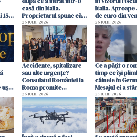
o
după ce a intrat într-o
în vizorul Fiscu
casă din Italia.
Italia. Aproape
i 15
Proprietarul spune că
de euro din veni
s-a apărat cu un cuțit
ascunși de autor
26 IULIE 2026
26 IULIE 2026
Accidente, spitalizare
Ce a pățit o ro
bă
sau alte urgențe?
timp ce își pli
Consulatul României la
câinele în Germ
 uși
Roma promite
Mesajul ei a stâr
u
intervenții în doar 24
dezbateri apri
26 IULIE 2026
25 IULIE 2026
de ore