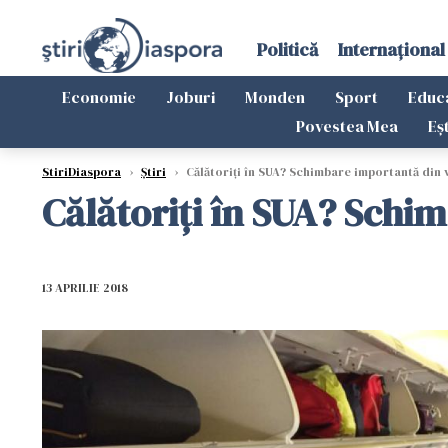
Politică
Internațional
Economie
Joburi
Monden
Sport
Educ
Povestea Mea
Eș
StiriDiaspora
›
Știri
›
Călătoriți în SUA? Schimbare importantă din 
Călătoriți în SUA? Schi
13 APRILIE 2018