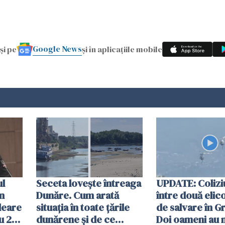
Google News
și pe
și în aplicațiile mobile
ul
Seceta lovește întreaga
UPDATE: Colizi
în
Dunăre. Cum arată
între două elic
leare
situația în toate țările
de salvare în Gr
u 2
dunărene și de ce
Doi oameni au 