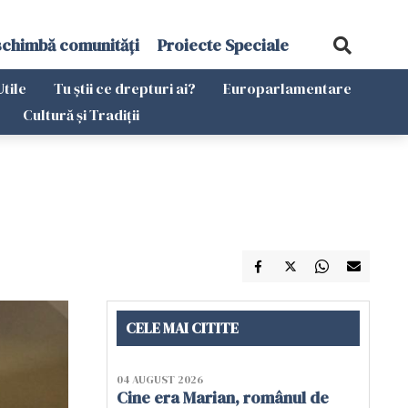
schimbă comunități
Proiecte Speciale
Utile
Tu știi ce drepturi ai?
Europarlamentare
Cultură și Tradiții
CELE MAI CITITE
04 AUGUST 2026
Cine era Marian, românul de