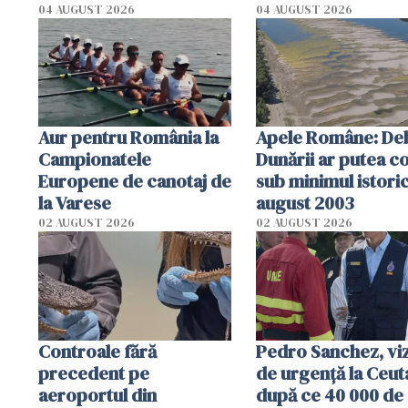
cm faţă de ziua tr
04 AUGUST 2026
04 AUGUST 2026
Aur pentru România la
Apele Române: Deb
Campionatele
Dunării ar putea c
Europene de canotaj de
sub minimul istoric
la Varese
august 2003
02 AUGUST 2026
02 AUGUST 2026
Controale fără
Pedro Sanchez, viz
precedent pe
de urgență la Ceut
aeroportul din
după ce 40 000 de