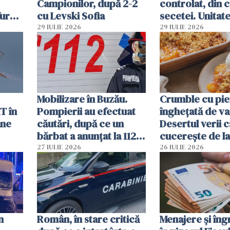
Campionilor, după 2-2
controlat, din 
furau
cu Levski Sofia
secetei. Unitate
și
deja oprită
29 IULIE 2026
29 IULIE 2026
ă
Mobilizare în Buzău.
Crumble cu pier
T în
Pompierii au efectuat
înghețată de van
ane
căutări, după ce un
Desertul verii c
bărbat a anunțat la 112
cucerește de l
că a văzut un obiect
lingură
27 IULIE 2026
26 IULIE 2026
luminos
n
Român, în stare critică
Menajere și îngr