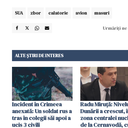
SUA
zbor
calatorie
avion
masuri
Urmăriți-ne 
ALTE ȘTIRI DE INTERES
Incident în Crimeea
Radu Miruţă: Nivel
anexată: Un soldat rus a
Dunării a crescut, 
tras în colegii săi apoi a
zona centralei nuc
ucis 3 civili
de la Cernavodă, c