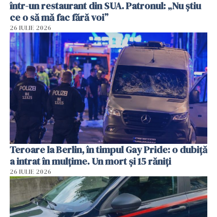
într-un restaurant din SUA. Patronul: „Nu știu
ce o să mă fac fără voi”
26 IULIE 2026
Teroare la Berlin, în timpul Gay Pride: o dubiță
a intrat în mulțime. Un mort și 15 răniți
26 IULIE 2026