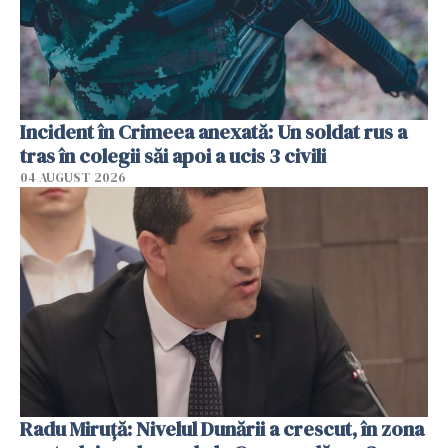
Incident în Crimeea anexată: Un soldat rus a
tras în colegii săi apoi a ucis 3 civili
04 AUGUST 2026
Radu Miruţă: Nivelul Dunării a crescut, în zona