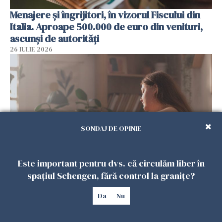
Menajere și îngrijitori, în vizorul Fiscului din
Italia. Aproape 500.000 de euro din venituri,
ascunși de autorități
26 IULIE 2026
SONDAJ DE OPINIE
Este important pentru dvs. că circulăm liber în
Vrei să te muți în SUA? Un studiu Harvard
spațiul Schengen, fără control la granițe?
arată ce se întâmplă cu sănătatea multor
imigranți
Da
Nu
26 IULIE 2026