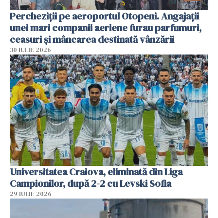
Percheziții pe aeroportul Otopeni. Angajații
unei mari companii aeriene furau parfumuri,
ceasuri și mâncarea destinată vânzării
30 IULIE 2026
Universitatea Craiova, eliminată din Liga
Campionilor, după 2-2 cu Levski Sofia
29 IULIE 2026