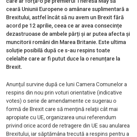
care ar forţa-o pe premierul Theresa May să
ceară Uniunii Europene o amânare suplimentară a
Brexitului, astfel încât să nu avem un Brexit fără
acord pe 12 aprilie, ceea ce ar avea consecințe
dezastruoase de ambele părți și ar putea afecta și
muncitorii români din Marea Britanie. Este ultima
soluție posibilă după ce s-au respins toate
celelalte care ar fi putut duce la o renunțare la
Brexit.
Anunţul survine după ce luni Camera Comunelor a
respins din nou prin voturi orientative (indicative
votes) o serie de amendamente ce sugerau o
formă de Brexit care să menţină relaţii cât mai
apropiate cu UE, organizarea unui referendum
privind orice acord de retragere din UE sau anularea
Brexitului, iar săptămâna trecută a respins pentru a