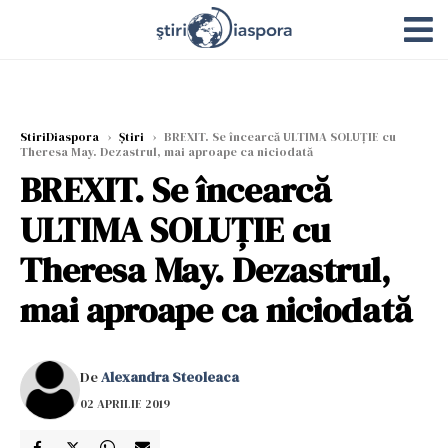
StiriDiaspora
›
Știri
›
BREXIT. Se încearcă ULTIMA SOLUȚIE cu
Theresa May. Dezastrul, mai aproape ca niciodată
BREXIT. Se încearcă
ULTIMA SOLUȚIE cu
Theresa May. Dezastrul,
mai aproape ca niciodată
De
Alexandra Steoleaca
02 APRILIE 2019