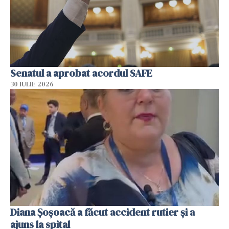
Senatul a aprobat acordul SAFE
30 IULIE 2026
Diana Șoșoacă a făcut accident rutier și a
ajuns la spital