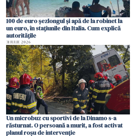
100 de euro șezlongul și apă de la robinet la
un euro, în stațiunile din Italia. Cum explică
autoritățile
31 IULIE 2026
Un microbuz cu sportivi de la Dinamo s-a
răsturnat. O persoană a murit, a fost activat
planul roșu de intervenție