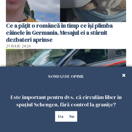
Ce a pățit o româncă în timp ce își plimba
câinele în Germania. Mesajul ei a stârnit
dezbateri aprinse
25 IULIE 2026
SONDAJ DE OPINIE
Este important pentru dvs. că circulăm liber în
spațiul Schengen, fără control la granițe?
Da
Nu
Româncă din Italia, acuzată că și-a lăsat copiii
singuri în casă pentru a merge la mall. Vecinii