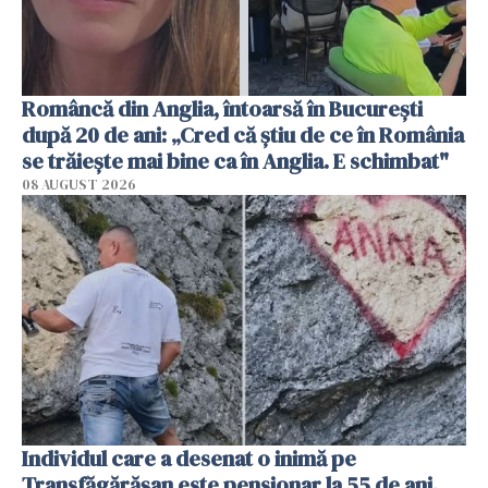
Româncă din Anglia, întoarsă în București
după 20 de ani: „Cred că știu de ce în România
se trăiește mai bine ca în Anglia. E schimbat"
08 AUGUST 2026
Individul care a desenat o inimă pe
Transfăgărășan este pensionar la 55 de ani.