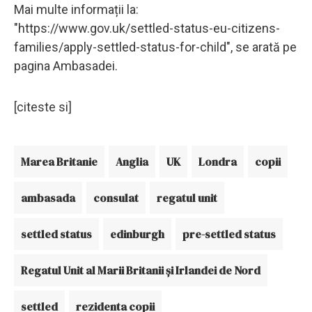
Mai multe informații la:
"https://www.gov.uk/settled-status-eu-citizens-
families/apply-settled-status-for-child", se arată pe
pagina Ambasadei.
[citeste si]
Marea Britanie
Anglia
UK
Londra
copii
ambasada
consulat
regatul unit
settled status
edinburgh
pre-settled status
Regatul Unit al Marii Britanii și Irlandei de Nord
settled
rezidenta copii