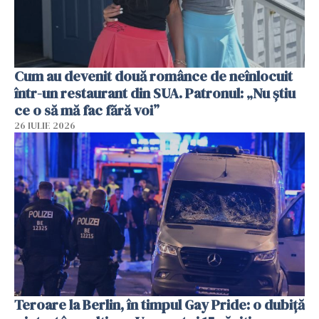
Cum au devenit două românce de neînlocuit
într-un restaurant din SUA. Patronul: „Nu știu
ce o să mă fac fără voi”
26 IULIE 2026
Teroare la Berlin, în timpul Gay Pride: o dubiță