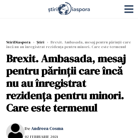
StiriDiaspora
›
Știri
›
Brexit. Ambasada, mesaj pentru părinţii care
încă nu au înregistrat rezidenţa pentru minori. Care este termenul
Brexit. Ambasada, mesaj
pentru părinţii care încă
nu au înregistrat
rezidenţa pentru minori.
Care este termenul
De
Andreea Cosma
02 FEBRUARIE 2021