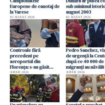
Campionatele
Dunării ar putea c
Europene de canotaj de
sub minimul istoric
la Varese
august 2003
02 AUGUST 2026
02 AUGUST 2026
Controale fără
Pedro Sanchez, viz
precedent pe
de urgență la Ceut
aeroportul din
după ce 40 000 de
Florența: s-au găsit
migranți au năvălit
capete de aligator și o
teritoriul spaniol:
31 IULIE 2026
31 IULIE 2026
sumă imensă de bani
mobiliza toate
resursele"