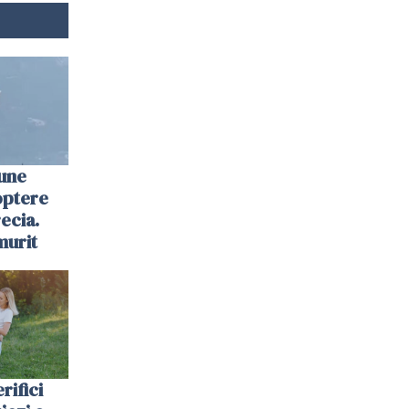
une
optere
ecia.
murit
rifici