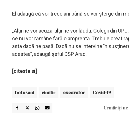
El adaugă că vor trece ani până se vor șterge din me
„Alții ne vor acuza, alții ne vor lăuda. Colegii din UPU
ce nu vor rămâne fără o amprentă. Trebuie creat rap
asta dacă ne pasă. Dacă nu se intervine în susținer
acestea”, adaugă șeful DSP Arad.
[citeste si]
botosani
cimitir
excavator
Covid-19
Urmăriți-ne 