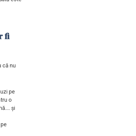
 fi
u că nu
 auzi pe
ntru o
ă.... și
ș pe