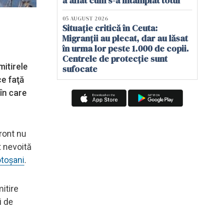
a aflat cum s-a întâmplat totul
05 AUGUST 2026
Situație critică în Ceuta:
Migranții au plecat, dar au lăsat
în urma lor peste 1.000 de copii.
Centrele de protecție sunt
mitirele
sufocate
ce faţă
 în care
front nu
t nevoită
otoșani
.
itire
i de