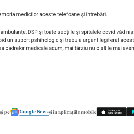
moria medicilor aceste telefoane și întrebări.
, ambulanțe, DSP și toate secțiile și spitalele covid văd nișt
id un suport pshihologic și trebuie urgent legiferat acest
ea cadrelor medicale acum, mai târziu nu o să le mai avem
Google News
și pe
și în aplicațiile mobile