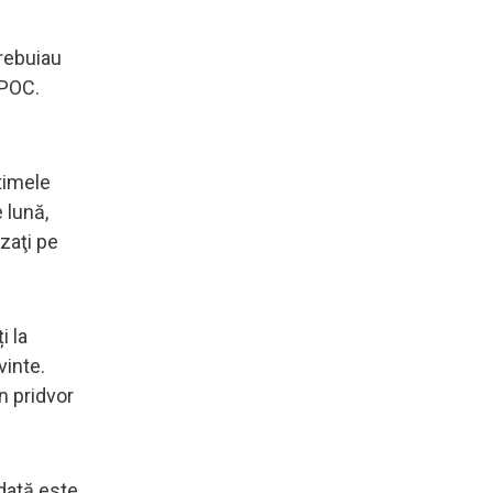
trebuiau
APOC.
ltimele
 lună,
zaţi pe
i la
vinte.
n pridvor
 dată este