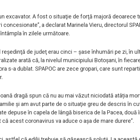
un excavator. A fost o situaţie de forţă majoră deoarece 
uri concesionate”, a declarat Marinela Vieru, directorul SP
întâmpla în zilele următoare.
 reşedinţă de judeţ erau cinci – şase înhumări pe zi, în u
izate arată că, la nivelul municipiului Botoşani, în fiecare
a s-a dublat. SPAPOC are zece gropari, care sunt reparti
r.
rsoană dragă spun că nu au mai văzut niciodată atâția morț
milie şi am avut parte de o situaţie greu de descris în cu
e depuse în capela de lângă biserica de la Pacea, două î
t că acest coronavirus va aduce o aşa de mare durere”.
, astfel că edilii trebuie să găsească soluţii. La această