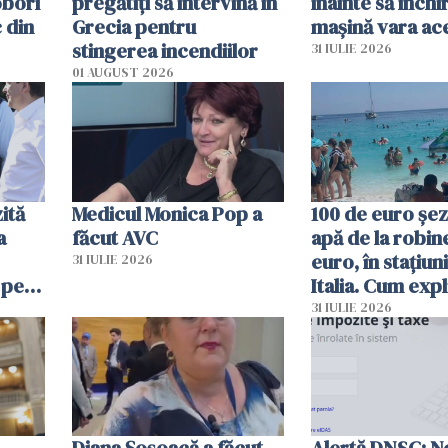
oborî
pregătiţi să intervină în
înainte să închi
 din
Grecia pentru
mașină vara ac
stingerea incendiilor
31 IULIE 2026
01 AUGUST 2026
ită
Medicul Monica Pop a
100 de euro șez
a
făcut AVC
apă de la robine
euro, în stațiuni
31 IULIE 2026
 pe
Italia. Cum expl
 „Vom
autoritățile
31 IULIE 2026