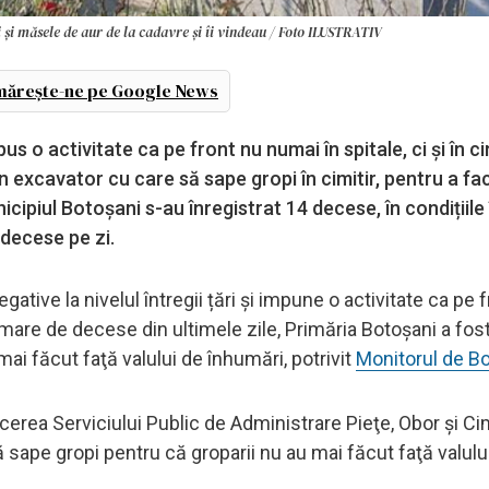
și măsele de aur de la cadavre și îi vindeau / Foto ILUSTRATIV
ărește-ne pe Google News
 o activitate ca pe front nu numai în spitale, ci şi în ci
un excavator cu care să sape gropi în cimitir, pentru a fa
icipiul Botoșani s-au înregistrat 14 decese, în condițiile
 decese pe zi.
gative la nivelul întregii țări și impune o activitate ca pe 
ui mare de decese din ultimele zile, Primăria Botoșani a fos
ai făcut faţă valului de înhumări, potrivit
Monitorul de B
erea Serviciului Public de Administrare Pieţe, Obor şi Cim
sape gropi pentru că groparii nu au mai făcut faţă valulu