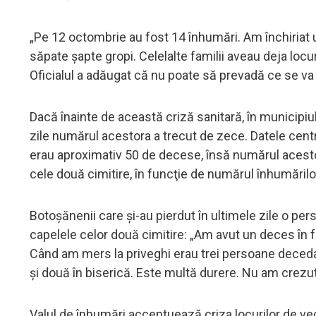
„Pe 12 octombrie au fost 14 înhumări. Am închiriat 
săpate şapte gropi. Celelalte familii aveau deja loc
Oficialul a adăugat că nu poate să prevadă ce se va 
Dacă înainte de această criză sanitară, în municipiul
zile numărul acestora a trecut de zece. Datele central
erau aproximativ 50 de decese, însă numărul acestor
cele două cimitire, în funcţie de numărul înhumărilo
Botoşănenii care şi-au pierdut în ultimele zile o pe
capelele celor două cimitire: „Am avut un deces în fa
Când am mers la priveghi erau trei persoane decedat
şi două în biserică. Este multă durere. Nu am crezu
Valul de înhumări accentuează criza locurilor de veci