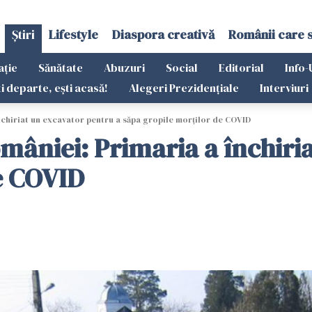
Știri
Lifestyle
Diaspora creativă
Românii care 
ație
Sănătate
Abuzuri
Social
Editorial
Info-
ti departe, ești acasă!
Alegeri Prezidențiale
Interviuri
chiriat un excavator pentru a săpa gropile morților de COVID
âniei: Primaria a închiria
e COVID