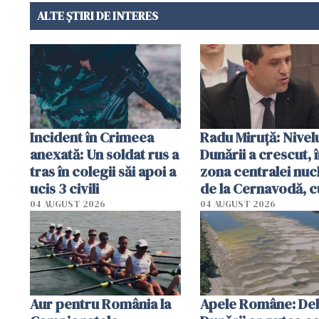
ALTE ȘTIRI DE INTERES
Incident în Crimeea
Radu Miruţă: Nivel
anexată: Un soldat rus a
Dunării a crescut, 
tras în colegii săi apoi a
zona centralei nuc
ucis 3 civili
de la Cernavodă, c
cm faţă de ziua tr
04 AUGUST 2026
04 AUGUST 2026
Aur pentru România la
Apele Române: Deb