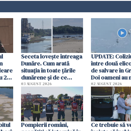
ul
Seceta lovește întreaga
UPDATE: Colizi
în
Dunăre. Cum arată
între două elic
leare
situația în toate țările
de salvare în Gr
u 2
dunărene și de ce
Doi oameni au 
ecută
România resimte
03 AUGUST 2026
02 AUGUST 2026
efectele, deși a plouat
în iulie
itul
Pompierii români,
Ce trebuie să ve