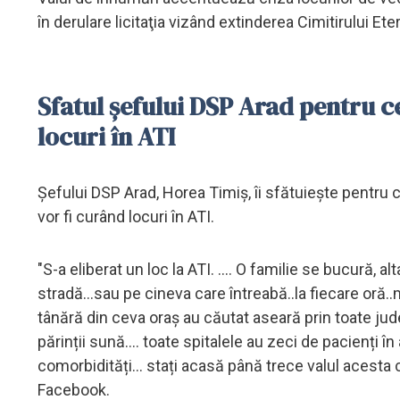
în derulare licitaţia vizând extinderea Cimitirului Ete
Sfatul șefului DSP Arad pentru ce
locuri în ATI
Șefului DSP Arad, Horea Timiș, îi sfătuiește pentru 
vor fi curând locuri în ATI.
"S-a eliberat un loc la ATI. .... O familie se bucură, alta
stradă...sau pe cineva care întreabă..la fiecare oră..mi
tânără din ceva oraș au căutat aseară prin toate județele.
părinții sună.... toate spitalele au zeci de pacienți în
comorbidități... stați acasă până trece valul acesta cr
Facebook.