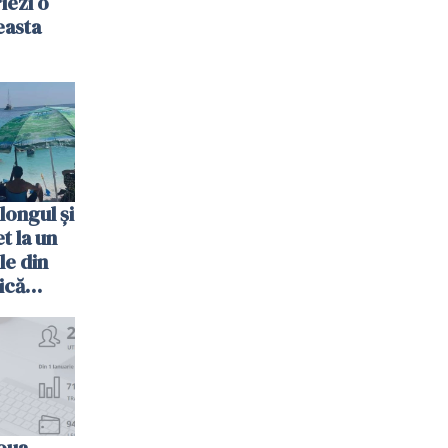
riezi o
easta
longul și
t la un
le din
ică