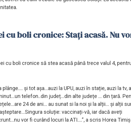
rnitatea.
i cu boli cronice: Stați acasă. Nu vor
cei cu boli cronice să stea acasă până trece valul 4, pentr
 plânge.... și tot așa...auzi la UPU, auzi în stație, auzi la tv,
nut...un telefon..din județ...din alte județe ... din țară. Pe
..are 24 de ani... au sunat si la noi și la alții... și alții sun
 așteptare...Singura soluție: vaccinați-vă, iar dacă aveți
unt...nu vor fi curând locuri la ATI....”, a scris Horea Timi