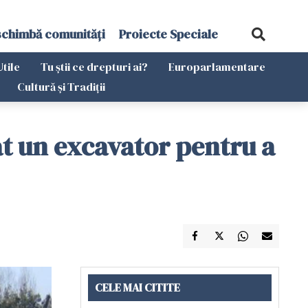
schimbă comunități
Proiecte Speciale
Utile
Tu știi ce drepturi ai?
Europarlamentare
Cultură și Tradiții
t un excavator pentru a
CELE MAI CITITE