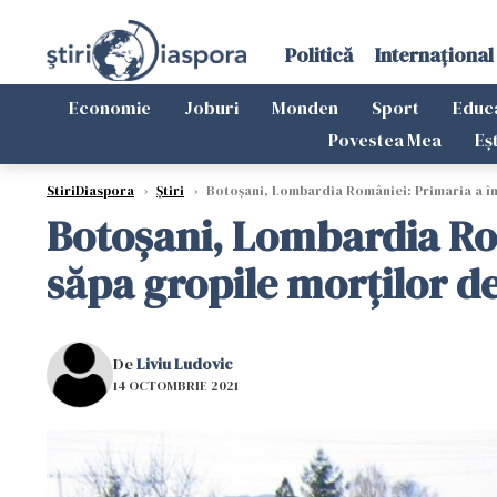
Politică
Internațional
Economie
Joburi
Monden
Sport
Educ
Povestea Mea
Eș
StiriDiaspora
›
Știri
›
Botoșani, Lombardia României: Primaria a în
Botoșani, Lombardia Rom
săpa gropile morților d
De
Liviu Ludovic
14 OCTOMBRIE 2021