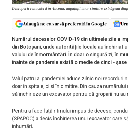
Descoperire macabră în Ancona: angajații unor cimitire extrăgeau dinți 
Adaugă-ne ca sursă preferată în Google
Urm
​Numărul deceselor COVID-19 din ultimele zile a impus
din Botoșani, unde autorităţile locale au închiriat 
valului de înmormântări. În doar o singură zi, în mun
înainte de pandemie există o medie de cinci - şase
Valul patru al pandemiei aduce zilnic noi recorduri ne
doar în spitale, ci și în cimitire. Din cauza numărul
să închirieze un excavator pentru că groparii nu au m
Pentru a face față ritmului impus de decese, conduc
(SPAPOC) a decis închirierea unui excavator care să 
înhumări.