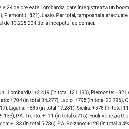
ele 24 de ore este Lombardia, care înregistrează un boom
), Piemont (+821), Lazio. Per total, tampoanele efectuate 
al de 13.228.204 de la începutul epidemiei.
iuni: Lombardia: +2.419 (în total 121.130), Piemonte: +821 (
to: +704 (în total 34.277), Lazio: +795 (în total 22.796),
), Liguria: +585 (în total 17.281), Sicilia: +578 (în total 11
9.133), P.A. Trento: +111 (în total 6.715), Friuli Venezia Giu
gna: +133 (în total 5.736), P.A. Bolzano: +128 (în total 4.49