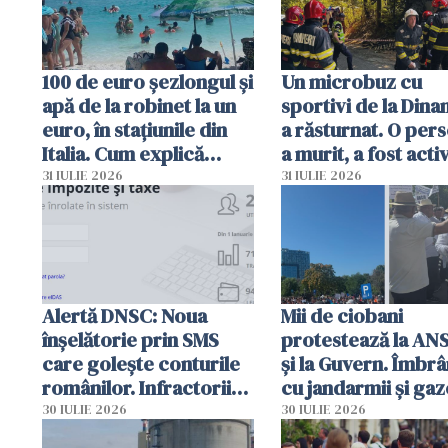
100 de euro șezlongul și
Un microbuz cu
apă de la robinet la un
sportivi de la Dina
euro, în stațiunile din
a răsturnat. O per
Italia. Cum explică
a murit, a fost acti
autoritățile
planul roșu de
31 IULIE 2026
31 IULIE 2026
intervenție
Alertă DNSC: Noua
Mii de ciobani
înșelătorie prin SMS
protestează la AN
care golește conturile
și la Guvern. Îmbrâ
românilor. Infractorii
cu jandarmii și gaz
folosesc numele
lacrimogene
30 IULIE 2026
30 IULIE 2026
Ghișeul.ro și al Poliției