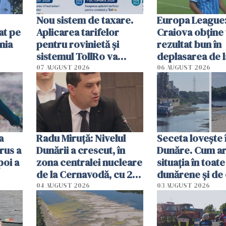
Nou sistem de taxare.
Europa League:
at pe
Aplicarea tarifelor
Craiova obține
nia
pentru rovinietă şi
rezultat bun în
sistemul TollRo va
deplasarea de 
începe la 1 octombrie
07 AUGUST 2026
06 AUGUST 2026
ă
a
Radu Miruţă: Nivelul
Seceta lovește 
rus a
Dunării a crescut, în
Dunăre. Cum ar
poi a
zona centralei nucleare
situația în toate
de la Cernavodă, cu 2
dunărene și de
cm faţă de ziua trecută
România resim
04 AUGUST 2026
03 AUGUST 2026
efectele, deși a
în iulie