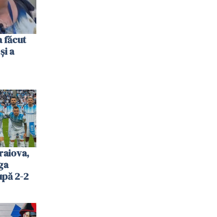
 făcut
și a
raiova,
ga
upă 2-2