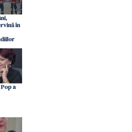
ni,
ervină în
diilor
 Pop a