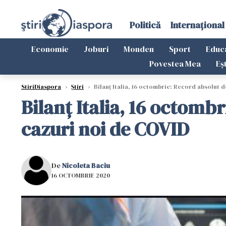
Politică
Internațional
Economie
Joburi
Monden
Sport
Educ
Povestea Mea
Eș
StiriDiaspora
›
Știri
›
Bilanţ Italia, 16 octombrie: Record absolut d
Bilanţ Italia, 16 octombr
cazuri noi de COVID
De
Nicoleta Baciu
16 OCTOMBRIE 2020