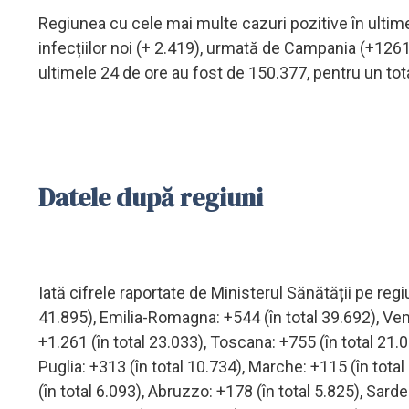
Regiunea cu cele mai multe cazuri pozitive în ultim
infecțiilor noi (+ 2.419), urmată de Campania (+1261
ultimele 24 de ore au fost de 150.377, pentru un tot
Datele după regiuni
Iată cifrele raportate de Ministerul Sănătății pe reg
41.895), Emilia-Romagna: +544 (în total 39.692), Vene
+1.261 (în total 23.033), Toscana: +755 (în total 21.017
Puglia: +313 (în total 10.734), Marche: +115 (în total 
(în total 6.093), Abruzzo: +178 (în total 5.825), Sarde