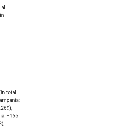
 al
în
în total
 Campania:
.269),
lia: +165
3),