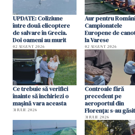
UPDATE: Coliziune
Aur pentru Români
între două elicoptere
Campionatele
de salvare în Grecia.
Europene de canot
Doi oameni au murit
la Varese
02 AUGUST 2026
02 AUGUST 2026
Ce trebuie să verifici
Controale fără
înainte să închiriezi o
precedent pe
mașină vara aceasta
aeroportul din
Florența: s-au găsi
31 IULIE 2026
capete de aligator 
31 IULIE 2026
sumă imensă de ba