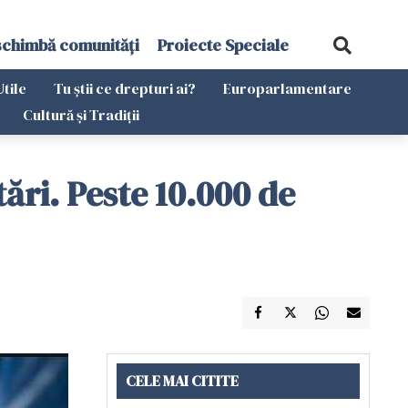
schimbă comunități
Proiecte Speciale
Utile
Tu știi ce drepturi ai?
Europarlamentare
Cultură și Tradiții
tări. Peste 10.000 de
CELE MAI CITITE