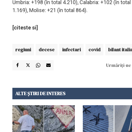
Umbria: +198 (în total 4.210), Calabria: +102 (în total 
1.169), Molise: +21 (în total 864).
[citeste si]
regiuni
decese
infectari
covid
bilant itali
Urmăriți-ne 
ALTE ȘTIRI DE INTERES