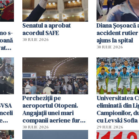
Senatul a aprobat
Diana Șoșoacă a
mo s-
acordul SAFE
accident rutier 
soană
ajuns la spital
30 IULIE 2026
vat
30 IULIE 2026
Percheziții pe
Universitatea C
SVSA
aeroportul Otopeni.
eliminată din Li
nceli
Angajații unei mari
Campionilor, d
e
companii aeriene furau
cu Levski Sofia
parfumuri, ceasuri și
30 IULIE 2026
29 IULIE 2026
mâncarea destinată