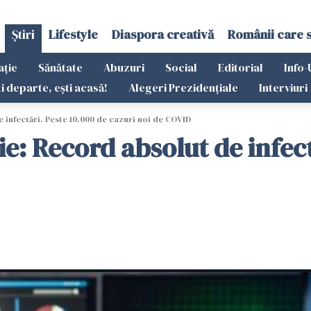
Știri
Lifestyle
Diaspora creativă
Românii care 
ație
Sănătate
Abuzuri
Social
Editorial
Info-
ti departe, ești acasă!
Alegeri Prezidențiale
Interviuri
e infectări. Peste 10.000 de cazuri noi de COVID
ie: Record absolut de infec