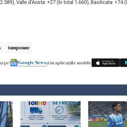
2.589), Valle d'Aosta: +27 (în total 1.660), Basilicata: +74 (î
a
tampoane
Google News
și pe
și în aplicațiile mobile