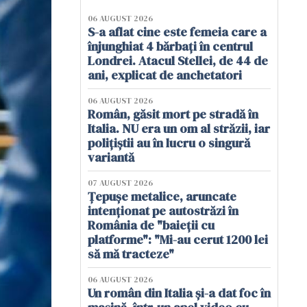
06 AUGUST 2026
S-a aflat cine este femeia care a
înjunghiat 4 bărbați în centrul
Londrei. Atacul Stellei, de 44 de
ani, explicat de anchetatori
06 AUGUST 2026
Român, găsit mort pe stradă în
Italia. NU era un om al străzii, iar
polițiștii au în lucru o singură
variantă
07 AUGUST 2026
Țepușe metalice, aruncate
intenționat pe autostrăzi în
România de "baieții cu
platforme": "Mi-au cerut 1200 lei
să mă tracteze"
06 AUGUST 2026
Un român din Italia și-a dat foc în