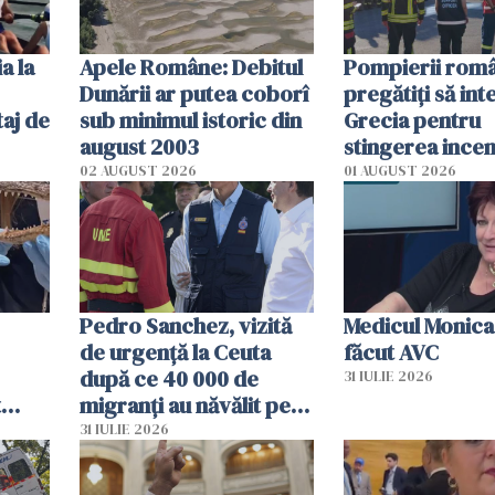
a la
Apele Române: Debitul
Pompierii româ
Dunării ar putea coborî
pregătiţi să int
aj de
sub minimul istoric din
Grecia pentru
august 2003
stingerea incen
02 AUGUST 2026
01 AUGUST 2026
Pedro Sanchez, vizită
Medicul Monica
de urgență la Ceuta
făcut AVC
după ce 40 000 de
31 IULIE 2026
t
migranți au năvălit pe
și o
teritoriul spaniol: „Vom
31 IULIE 2026
ni
mobiliza toate
resursele"