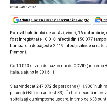
bilant_italia_covid
Adaugă-ne ca sursă preferată în Google
Urm
Potrivit buletinului de astăzi, vineri, 16 octombrie, 
fost înregistrate 10.010 infecții din 150.377 tam
Lombardia depășește 2.419 infecții zilnice și este
Piemont.
Cu 10.010 cazuri de cazuri noi de COVID ( ieri erau +
Italia, a ajuns la 391.611.
S.au vindecat 247.872 de persoane (+ 1.908 în ultimel
pacienţi (+55, ieri au fost 83). În Italia, există în 
spitalizați cu simptome uşoare, în timp ce 638 sunt 