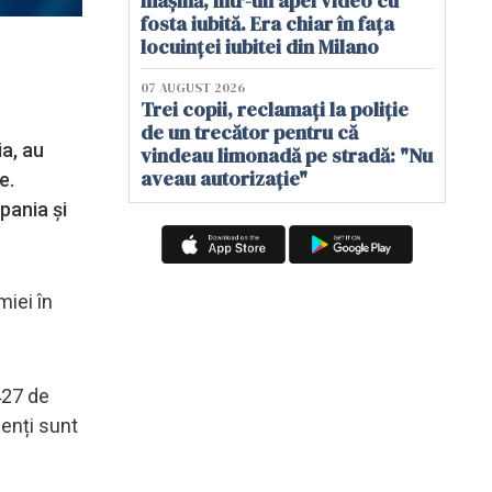
mașină, într-un apel video cu
fosta iubită. Era chiar în fața
locuinței iubitei din Milano
07 AUGUST 2026
Trei copii, reclamați la poliție
de un trecător pentru că
ia, au
vindeau limonadă pe stradă: "Nu
aveau autorizație"
e.
pania și
miei în
427 de
ienți sunt