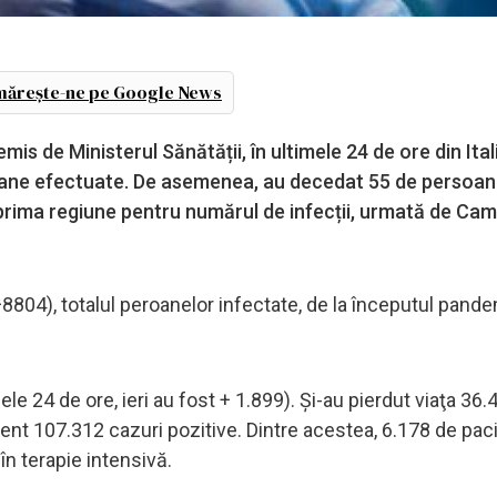
ărește-ne pe Google News
emis de Ministerul Sănătății, în ultimele 24 de ore din Ital
poane efectuate. De asemenea, au decedat 55 de persoan
 prima regiune pentru numărul de infecții, urmată de Cam
8804), totalul peroanelor infectate, de la începutul pande
e 24 de ore, ieri au fost + 1.899). Şi-au pierdut viaţa 36.
prezent 107.312 cazuri pozitive. Dintre acestea, 6.178 de pac
în terapie intensivă.