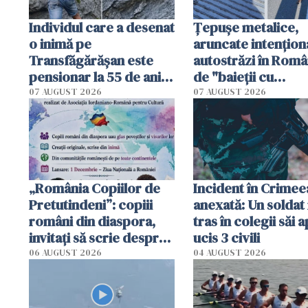
Individul care a desenat
Țepușe metalice,
o inimă pe
aruncate intențion
Transfăgărășan este
autostrăzi în Româ
pensionar la 55 de ani.
de "baieții cu
Poliția l-a identificat
platforme": "Mi-au
07 AUGUST 2026
07 AUGUST 2026
cerut 1200 lei să m
tracteze"
„România Copiilor de
Incident în Crimee
Pretutindeni”: copiii
anexată: Un soldat 
români din diaspora,
tras în colegii săi a
invitați să scrie despre
ucis 3 civili
România într-un volum
06 AUGUST 2026
04 AUGUST 2026
special