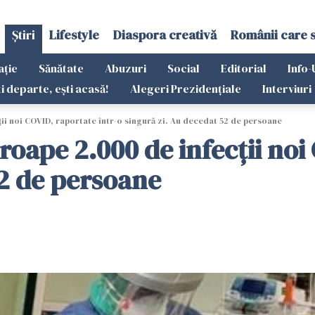
Știri
Lifestyle
Diaspora creativă
Românii care 
ație
Sănătate
Abuzuri
Social
Editorial
Info-
ti departe, ești acasă!
Alegeri Prezidențiale
Interviuri
cții noi COVID, raportate într-o singură zi. Au decedat 52 de persoane
Aproape 2.000 de infecții no
52 de persoane