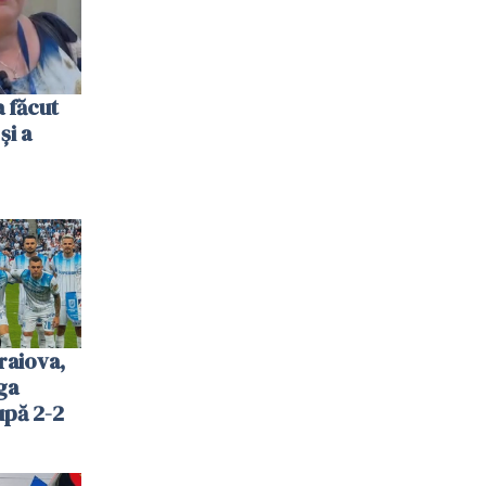
 făcut
și a
raiova,
ga
upă 2-2