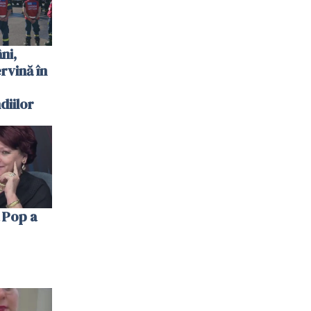
ni,
ervină în
diilor
 Pop a