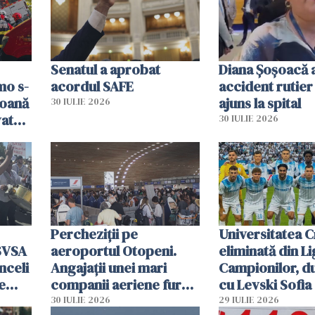
resursele"
Senatul a aprobat
Diana Șoșoacă a
mo s-
acordul SAFE
accident rutier 
soană
ajuns la spital
30 IULIE 2026
vat
30 IULIE 2026
Percheziții pe
Universitatea C
SVSA
aeroportul Otopeni.
eliminată din Li
nceli
Angajații unei mari
Campionilor, d
e
companii aeriene furau
cu Levski Sofia
parfumuri, ceasuri și
30 IULIE 2026
29 IULIE 2026