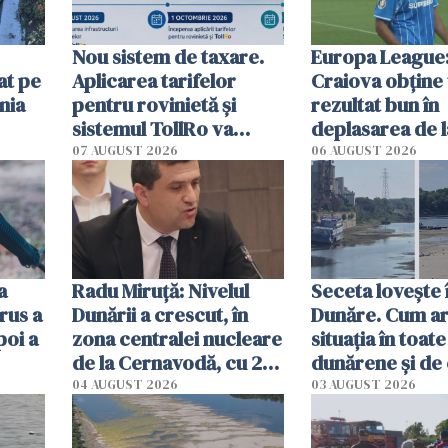
Nou sistem de taxare.
Europa League:
at pe
Aplicarea tarifelor
Craiova obține
nia
pentru rovinietă şi
rezultat bun în
sistemul TollRo va
deplasarea de 
începe la 1 octombrie
07 AUGUST 2026
06 AUGUST 2026
ă
a
Radu Miruţă: Nivelul
Seceta lovește 
rus a
Dunării a crescut, în
Dunăre. Cum ar
poi a
zona centralei nucleare
situația în toate
de la Cernavodă, cu 2
dunărene și de
cm faţă de ziua trecută
România resim
04 AUGUST 2026
03 AUGUST 2026
efectele, deși a
în iulie