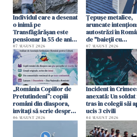
Individul care a desenat
Țepușe metalice,
o inimă pe
aruncate intențion
Transfăgărășan este
autostrăzi în Româ
pensionar la 55 de ani.
de "baieții cu
Poliția l-a identificat
platforme": "Mi-au
07 AUGUST 2026
07 AUGUST 2026
cerut 1200 lei să m
tracteze"
„România Copiilor de
Incident în Crimee
Pretutindeni”: copiii
anexată: Un soldat 
români din diaspora,
tras în colegii săi a
invitați să scrie despre
ucis 3 civili
România într-un volum
06 AUGUST 2026
04 AUGUST 2026
special