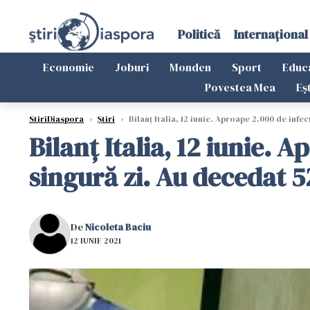
Politică
Internațional
Economie
Joburi
Monden
Sport
Educ
Povestea Mea
Eș
StiriDiaspora
›
Știri
›
Bilanț Italia, 12 iunie. Aproape 2.000 de infe
Bilanț Italia, 12 iunie. 
singură zi. Au decedat 
De
Nicoleta Baciu
12 IUNIE 2021