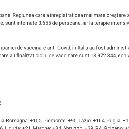
ane. Regiunea care a înregistrat cea mai mare creștere z
re, sunt internate 3.655 de persoane, iar la terapie intensiv
mpaniei de vaccinare anti-Covid, în Italia au fost administ
re au finalizat ciclul de vaccinare sunt 13.872.344, echi
:
ia-Romagna: +105, Piemonte: +90, Lazio: +164, Puglia: +1
36, Liguria: +21, Marche: +34, Abruzzo: +29, P.A. Bolzano: +