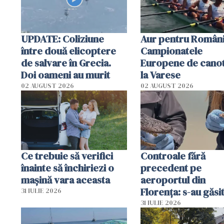
UPDATE: Coliziune
Aur pentru Români
între două elicoptere
Campionatele
de salvare în Grecia.
Europene de canot
Doi oameni au murit
la Varese
02 AUGUST 2026
02 AUGUST 2026
Ce trebuie să verifici
Controale fără
înainte să închiriezi o
precedent pe
mașină vara aceasta
aeroportul din
Florența: s-au găsi
31 IULIE 2026
capete de aligator 
31 IULIE 2026
sumă imensă de ba