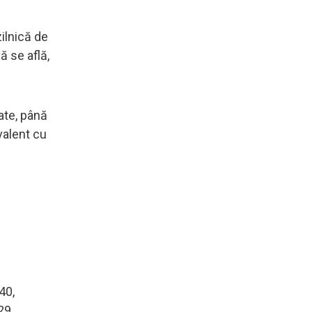
ilnică de
ă se află,
rate, până
valent cu
40,
29,