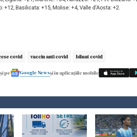
: +12, Basilicata: +15, Molise: +4, Valle d'Aosta: +2.
ese covid
vaccin anti covid
bilnat covid
Google News
și pe
și în aplicațiile mobile