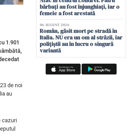
Atac în centrul Londrei. Patru
bărbați au fost înjunghiați, iar o
femeie a fost arestată
06 AUGUST 2026
Român, găsit mort pe stradă în
Italia. NU era un om al străzii, iar
 cu 1.901
polițiștii au în lucru o singură
variantă
 sâmbătă,
 decedat
723 de noi
lia au
e cazuri
ceputul