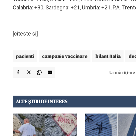
Calabria: +80, Sardegna: +21, Umbria: +21, P.A. Trento
[citeste si]
pacienti
campanie vaccinare
bilant italia
dec
Urmăriți-ne 
ALTE ȘTIRI DE INTERES