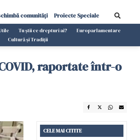
schimbă comunități
Proiecte Speciale
Utile
Tu știi ce drepturi ai?
Europarlamentare
Cultură și Tradiții
i COVID, raportate într-o
CELE MAI CITITE