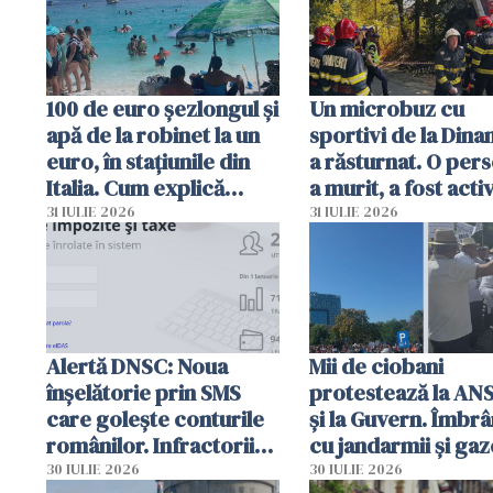
100 de euro șezlongul și
Un microbuz cu
apă de la robinet la un
sportivi de la Dina
euro, în stațiunile din
a răsturnat. O per
Italia. Cum explică
a murit, a fost acti
autoritățile
planul roșu de
31 IULIE 2026
31 IULIE 2026
intervenție
Alertă DNSC: Noua
Mii de ciobani
înșelătorie prin SMS
protestează la AN
care golește conturile
și la Guvern. Îmbrâ
românilor. Infractorii
cu jandarmii și gaz
folosesc numele
lacrimogene
30 IULIE 2026
30 IULIE 2026