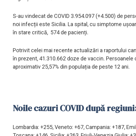
S-au vindecat de COVID 3.954.097 (+4.500) de perso
noi infecții este Sicilia. La spital, cu simptome ușoa
în stare critică, 574 de pacienți.
Potrivit celei mai recente actualizări a raportului ca
în prezent, 41.310.662 doze de vaccin. Persoanele ca
aproximativ 25,57% din populația de peste 12 ani.
Noile cazuri COVID după regiuni
Lombardia: +255, Veneto: +67, Campania: +187, Emil
Toscana: +146, Sicilia: +263, Friuli-Venezia Giulia: +