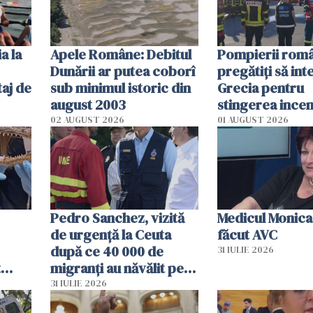
a la
Apele Române: Debitul
Pompierii româ
Dunării ar putea coborî
pregătiţi să int
aj de
sub minimul istoric din
Grecia pentru
august 2003
stingerea incen
02 AUGUST 2026
01 AUGUST 2026
Pedro Sanchez, vizită
Medicul Monica
de urgență la Ceuta
făcut AVC
după ce 40 000 de
31 IULIE 2026
t
migranți au năvălit pe
și o
teritoriul spaniol: „Vom
31 IULIE 2026
ni
mobiliza toate