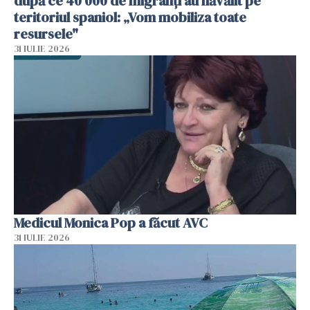
după ce 40 000 de migranți au năvălit pe
teritoriul spaniol: „Vom mobiliza toate
resursele"
31 IULIE 2026
Medicul Monica Pop a făcut AVC
31 IULIE 2026