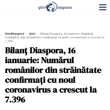
StiriDiaspora
›
Știri
›
Bilanț Diaspora, 16 ianuarie: Numărul
românilor din străinătate confirmaţi cu noul coronavirus a crescut la
7.396
Bilanț Diaspora, 16
ianuarie: Numărul
românilor din străinătate
confirmaţi cu noul
coronavirus a crescut la
7.396