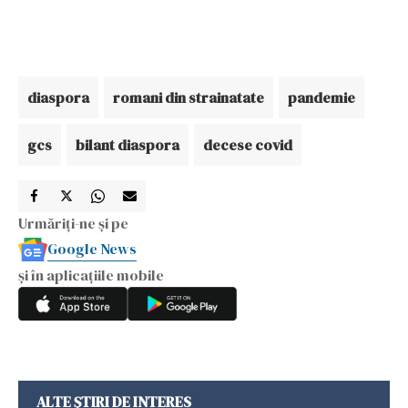
diaspora
romani din strainatate
pandemie
gcs
bilant diaspora
decese covid
Urmăriți-ne și pe
Google News
și în aplicațiile mobile
ALTE ȘTIRI DE INTERES