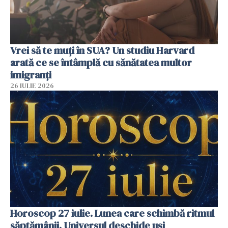
Vrei să te muți în SUA? Un studiu Harvard
arată ce se întâmplă cu sănătatea multor
imigranți
26 IULIE 2026
Horoscop 27 iulie. Lunea care schimbă ritmul
săptămânii. Universul deschide uși