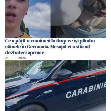
Ce a pățit o româncă în timp ce își plimba
câinele în Germania. Mesajul ei a stârnit
dezbateri aprinse
25 IULIE 2026