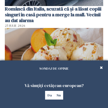
Româncă din Italia, acuzată că și-a lăsat copiii
singuri în casă pentru a merge la mall. Vecinii
au dat alarma
25 IULIE 2026
SONDAJ DE OPINIE
Vă simțiți cetățean european?
Înghețata de casă cu nectarine care
cucerește vara. Rețeta fără aparat, gata din
Da
Nu
câteva ingrediente
25 IULIE 2026