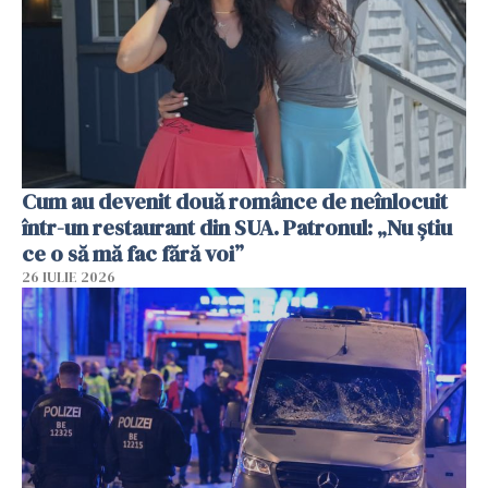
Cum au devenit două românce de neînlocuit
într-un restaurant din SUA. Patronul: „Nu știu
ce o să mă fac fără voi”
26 IULIE 2026