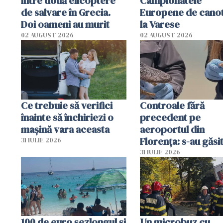
între două elicoptere
Campionatele
de salvare în Grecia.
Europene de canot
Doi oameni au murit
la Varese
02 AUGUST 2026
02 AUGUST 2026
Ce trebuie să verifici
Controale fără
înainte să închiriezi o
precedent pe
mașină vara aceasta
aeroportul din
Florența: s-au găsi
31 IULIE 2026
capete de aligator 
31 IULIE 2026
sumă imensă de ba
100 de euro șezlongul și
Un microbuz cu