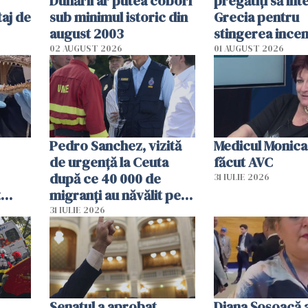
Dunării ar putea coborî
pregătiţi să int
aj de
sub minimul istoric din
Grecia pentru
august 2003
stingerea incen
02 AUGUST 2026
01 AUGUST 2026
Pedro Sanchez, vizită
Medicul Monica
de urgență la Ceuta
făcut AVC
după ce 40 000 de
31 IULIE 2026
t
migranți au năvălit pe
și o
teritoriul spaniol: „Vom
31 IULIE 2026
ni
mobiliza toate
resursele"
Senatul a aprobat
Diana Șoșoacă a