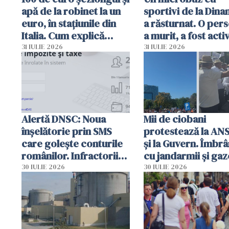
apă de la robinet la un
sportivi de la Dina
euro, în stațiunile din
a răsturnat. O per
Italia. Cum explică
a murit, a fost acti
autoritățile
planul roșu de
31 IULIE 2026
31 IULIE 2026
intervenție
Alertă DNSC: Noua
Mii de ciobani
înșelătorie prin SMS
protestează la AN
care golește conturile
și la Guvern. Îmbrâ
românilor. Infractorii
cu jandarmii și gaz
folosesc numele
lacrimogene
30 IULIE 2026
30 IULIE 2026
Ghișeul.ro și al Poliției
Române