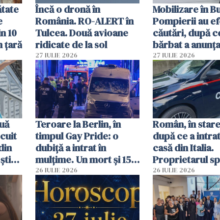
ătate
Încă o dronă în
Mobilizare în B
e
România. RO-ALERT în
Pompierii au ef
in 10
Tulcea. Două avioane
căutări, după c
n țară
ridicate de la sol
bărbat a anunțat
că a văzut un o
27 IULIE 2026
27 IULIE 2026
luminos
uă
Teroare la Berlin, în
Român, în stare
cuit
timpul Gay Pride: o
după ce a intrat
din
dubiță a intrat în
casă din Italia.
știu
mulțime. Un mort și 15
Proprietarul s
 voi”
răniți
s-a apărat cu un
26 IULIE 2026
26 IULIE 2026