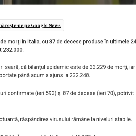
ărește-ne pe Google News
de morţi în Italia, cu 87 de decese produse în ultimele 24
t 232.000.
neri seară, că bilanţul epidemic este de 33.229 de morţi, ia
raportate până acum a ajuns la 232.248.
ri confirmate (ieri 593) şi 87 de decese (ieri 70), potrivit
uctuantă, răspândirea virusului rămâne la niveluri stabile.