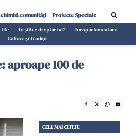
schimbă comunități
Proiecte Speciale
Utile
Tu știi ce drepturi ai?
Europarlamentare
Cultură și Tradiții
e: aproape 100 de
CELE MAI CITITE