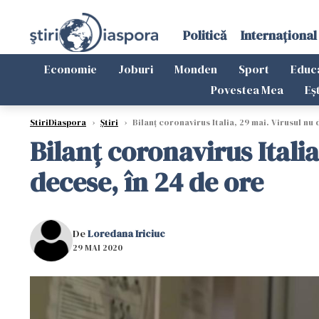
Politică
Internațional
Economie
Joburi
Monden
Sport
Educ
Povestea Mea
Eș
StiriDiaspora
›
Știri
›
Bilanț coronavirus Italia, 29 mai. Virusul nu
Bilanț coronavirus Itali
decese, în 24 de ore
De
Loredana Iriciuc
29 MAI 2020