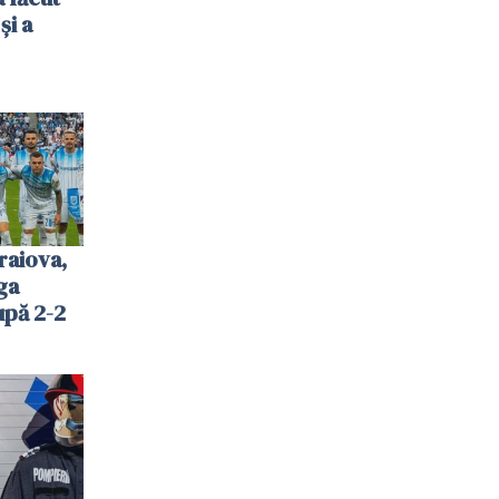
și a
raiova,
ga
upă 2-2