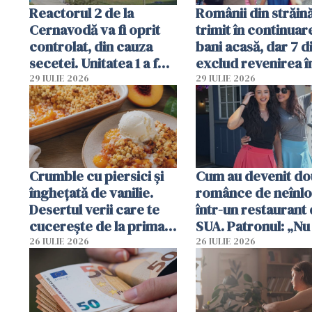
Reactorul 2 de la
Românii din străin
Cernavodă va fi oprit
trimit în continuar
controlat, din cauza
bani acasă, dar 7 d
secetei. Unitatea 1 a fost
exclud revenirea î
deja oprită
29 IULIE 2026
29 IULIE 2026
Crumble cu piersici și
Cum au devenit do
înghețată de vanilie.
românce de neînlo
Desertul verii care te
într-un restaurant 
cucerește de la prima
SUA. Patronul: „Nu 
lingură
ce o să mă fac fără
26 IULIE 2026
26 IULIE 2026