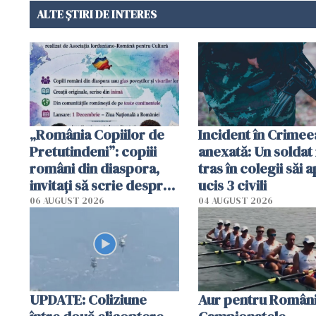
ALTE ȘTIRI DE INTERES
„România Copiilor de
Incident în Crimee
Pretutindeni”: copiii
anexată: Un soldat 
români din diaspora,
tras în colegii săi a
invitați să scrie despre
ucis 3 civili
România într-un volum
06 AUGUST 2026
04 AUGUST 2026
special
UPDATE: Coliziune
Aur pentru Români