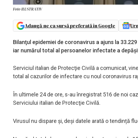
Foto ILUSTRATIV
Adaugă-ne ca sursă preferată în Google
Urm
Bilanţul epidemiei de coronavirus a ajuns la 33.229 
iar numărul total al persoanelor infectate a depăși
Serviciul italian de Protecţie Civilă a comunicat, vi
total al cazurilor de infectare cu noul coronavirus 
În ultimele 24 de ore, s-au înregistrat 516 de noi cazu
Serviciului italian de Protecţie Civilă.
Virusul nu dispare și, deși datele arată o tendință fl