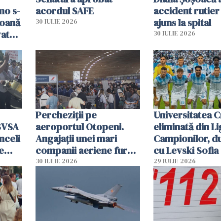
mo s-
acordul SAFE
accident rutier 
soană
ajuns la spital
30 IULIE 2026
vat
30 IULIE 2026
Percheziții pe
Universitatea C
SVSA
aeroportul Otopeni.
eliminată din Li
nceli
Angajații unei mari
Campionilor, d
e
companii aeriene furau
cu Levski Sofia
parfumuri, ceasuri și
30 IULIE 2026
29 IULIE 2026
mâncarea destinată
vânzării