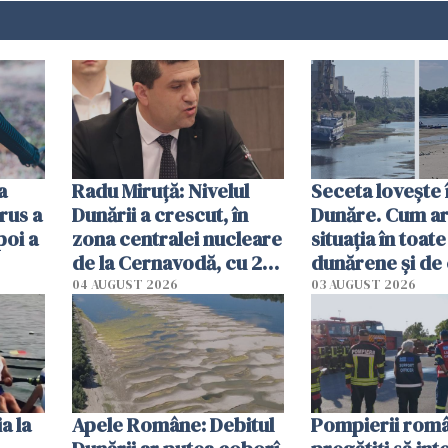
a
Radu Miruţă: Nivelul
Seceta lovește 
rus a
Dunării a crescut, în
Dunăre. Cum ar
poi a
zona centralei nucleare
situația în toate
de la Cernavodă, cu 2
dunărene și de
cm faţă de ziua trecută
România resim
04 AUGUST 2026
03 AUGUST 2026
efectele, deși a
în iulie
a la
Apele Române: Debitul
Pompierii româ