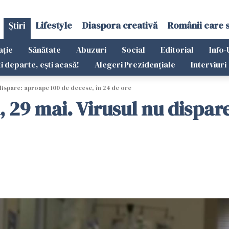
Știri
Lifestyle
Diaspora creativă
Românii care 
ație
Sănătate
Abuzuri
Social
Editorial
Info-
ti departe, ești acasă!
Alegeri Prezidențiale
Interviuri
 dispare: aproape 100 de decese, în 24 de ore
a, 29 mai. Virusul nu dispar