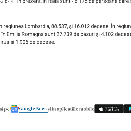
2.844. În prezent, în Italia sunt 46.175 de persoane care
în regiunea Lombardia, 88.537, şi 16.012 decese. În regiu
 în Emilia Romagna sunt 27.739 de cazuri şi 4.102 decese
irus şi 1.906 de decese.
Google News
și pe
și în aplicațiile mobile