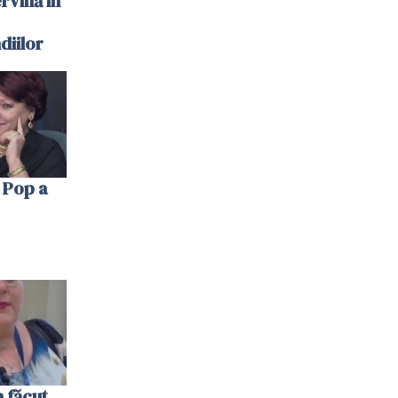
ervină în
diilor
 Pop a
 făcut