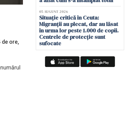
a aflat cum s-a întâmplat totul
05 AUGUST 2026
Situație critică în Ceuta:
Migranții au plecat, dar au lăsat
în urma lor peste 1.000 de copii.
Centrele de protecție sunt
 de ore,
sufocate
r numărul