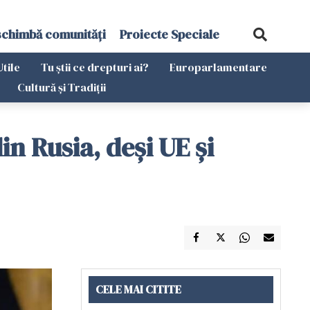
schimbă comunități
Proiecte Speciale
Utile
Tu știi ce drepturi ai?
Europarlamentare
Cultură și Tradiții
n Rusia, deşi UE și
CELE MAI CITITE