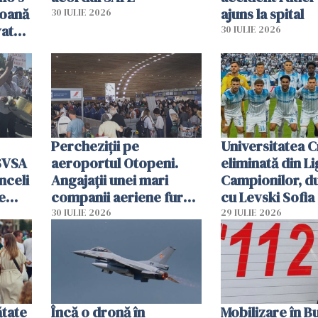
soană
ajuns la spital
30 IULIE 2026
vat
30 IULIE 2026
Percheziții pe
Universitatea C
SVSA
aeroportul Otopeni.
eliminată din Li
nceli
Angajații unei mari
Campionilor, d
e
companii aeriene furau
cu Levski Sofia
parfumuri, ceasuri și
30 IULIE 2026
29 IULIE 2026
mâncarea destinată
vânzării
ătate
Încă o dronă în
Mobilizare în B