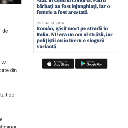
Atac în centrul Londrei. Patru
bărbați au fost înjunghiați, iar o
femeie a fost arestată
06 AUGUST 2026
Român, găsit mort pe stradă în
r de
Italia. NU era un om al străzii, iar
polițiștii au în lucru o singură
variantă
n va
cate din
tuit de
te
sificarea