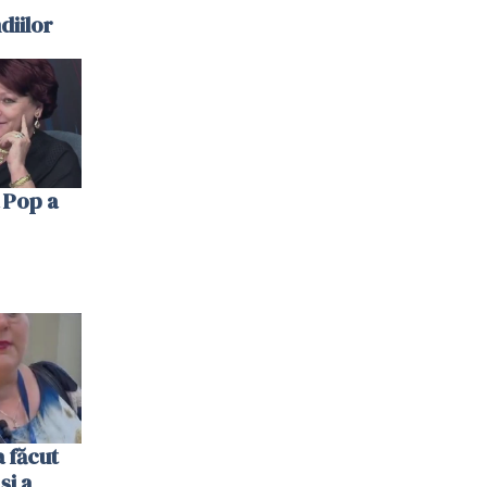
diilor
 Pop a
 făcut
și a