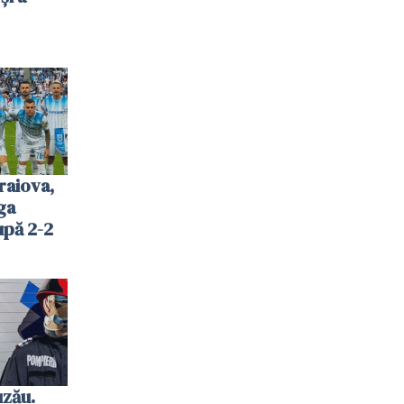
raiova,
ga
upă 2-2
uzău.