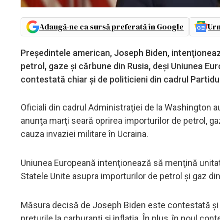
Adaugă-ne ca sursă preferată în Google
Urm
Preşedintele american, Joseph Biden, intenţionează
petrol, gaze şi cărbune din Rusia, deşi Uniunea Eur
contestată chiar şi de politicieni din cadrul Parti
Oficiali din cadrul Administraţiei de la Washington a
anunţa marţi seară oprirea importurilor de petrol, ga
cauza invaziei militare în Ucraina.
Uniunea Europeană intenţionează să menţină unitatea
Statele Unite asupra importurilor de petrol şi gaz di
Măsura decisă de Joseph Biden este contestată şi d
preţurile la carburanţi şi inflaţia. În plus, în noul con