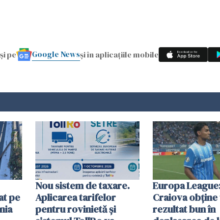
Google News
și pe
și în aplicațiile mobile
Nou sistem de taxare.
Europa League:
at pe
Aplicarea tarifelor
Craiova obține
nia
pentru rovinietă şi
rezultat bun în