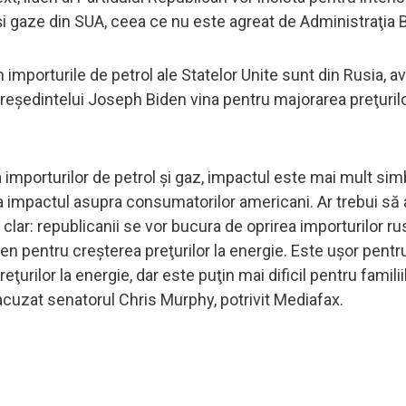
 şi gaze din SUA, ceea ce nu este agreat de Administraţia 
mporturile de petrol ale Statelor Unite sunt din Rusia, a
 preşedintelui Joseph Biden vina pentru majorarea preţurilo
 importurilor de petrol şi gaz, impactul este mai mult sim
impactul asupra consumatorilor americani. Ar trebui să
e clar: republicanii se vor bucura de oprirea importurilor r
iden pentru creşterea preţurilor la energie. Este uşor pentru
ilor la energie, dar este puţin mai dificil pentru familii
acuzat senatorul Chris Murphy, potrivit Mediafax.