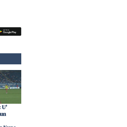
 U'
 un