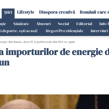
Știri
Lifestyle
Diaspora creativă
Românii care 
ație
Sănătate
Abuzuri
Social
Editorial
Info-
ti departe, ești acasă!
Alegeri Prezidențiale
Interviuri
gie din Rusia, deşi UE și politicieni din SUA se opun
 importurilor de energie di
pun