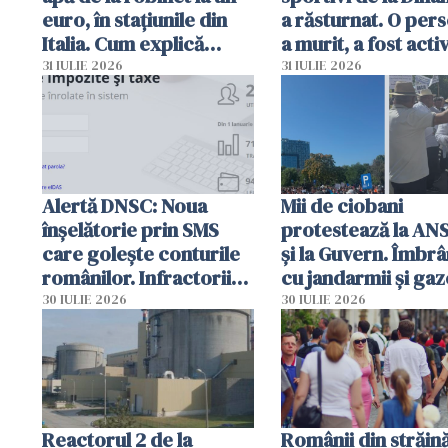
euro, în stațiunile din
a răsturnat. O per
Italia. Cum explică
a murit, a fost acti
autoritățile
planul roșu de
31 IULIE 2026
31 IULIE 2026
intervenție
Alertă DNSC: Noua
Mii de ciobani
înșelătorie prin SMS
protestează la AN
care golește conturile
și la Guvern. Îmbrâ
românilor. Infractorii
cu jandarmii și gaz
folosesc numele
lacrimogene
30 IULIE 2026
30 IULIE 2026
Ghișeul.ro și al Poliției
Române
Reactorul 2 de la
Românii din străin