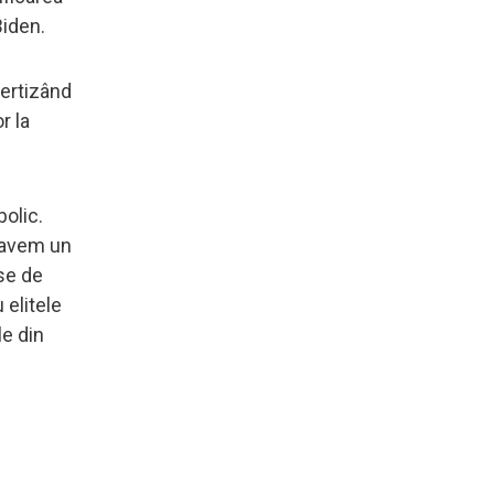
Biden.
vertizând
r la
bolic.
 avem un
use de
 elitele
le din