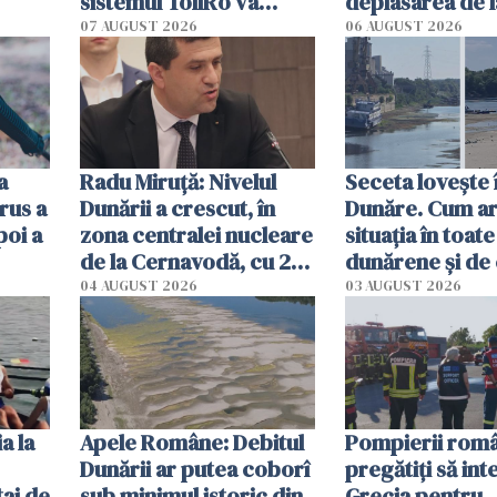
sistemul TollRo va
deplasarea de 
începe la 1 octombrie
07 AUGUST 2026
06 AUGUST 2026
ă
a
Radu Miruţă: Nivelul
Seceta lovește 
rus a
Dunării a crescut, în
Dunăre. Cum ar
poi a
zona centralei nucleare
situația în toate
de la Cernavodă, cu 2
dunărene și de
cm faţă de ziua trecută
România resim
04 AUGUST 2026
03 AUGUST 2026
efectele, deși a
în iulie
a la
Apele Române: Debitul
Pompierii româ
Dunării ar putea coborî
pregătiţi să int
aj de
sub minimul istoric din
Grecia pentru