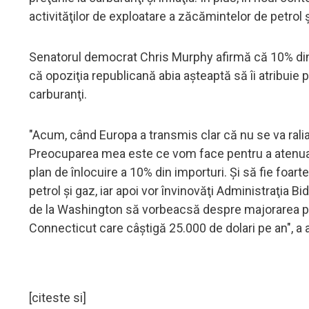
activităţilor de exploatare a zăcămintelor de petrol
Senatorul democrat Chris Murphy afirmă că 10% din i
că opoziţia republicană abia aşteaptă să îi atribuie
carburanţi.
"Acum, când Europa a transmis clar că nu se va ralia
Preocuparea mea este ce vom face pentru a atenua 
plan de înlocuire a 10% din importuri. Şi să fie foart
petrol şi gaz, iar apoi vor învinovăţi Administraţia B
de la Washington să vorbeacsă despre majorarea preţur
Connecticut care câştigă 25.000 de dolari pe an", a 
[citeste si]