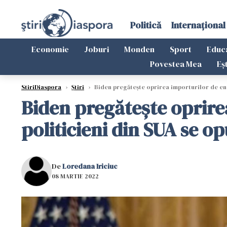
Politică
Internațional
Economie
Joburi
Monden
Sport
Educ
Povestea Mea
Eș
StiriDiaspora
›
Știri
›
Biden pregăteşte oprirea importurilor de ener
Biden pregăteşte oprirea
politicieni din SUA se o
De
Loredana Iriciuc
08 MARTIE 2022