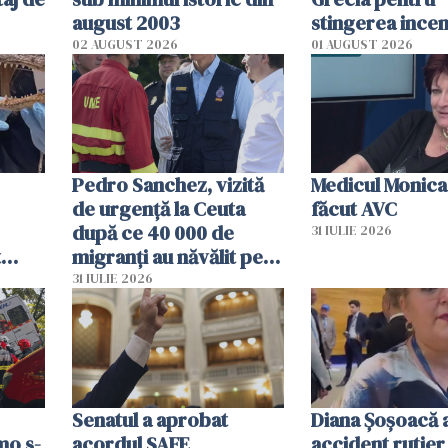
august 2003
stingerea incen
02 AUGUST 2026
01 AUGUST 2026
Pedro Sanchez, vizită
Medicul Monica
de urgență la Ceuta
făcut AVC
după ce 40 000 de
31 IULIE 2026
t
migranți au năvălit pe
și o
teritoriul spaniol: „Vom
31 IULIE 2026
ni
mobiliza toate
resursele"
Senatul a aprobat
Diana Șoșoacă a
mo s-
acordul SAFE
accident rutier 