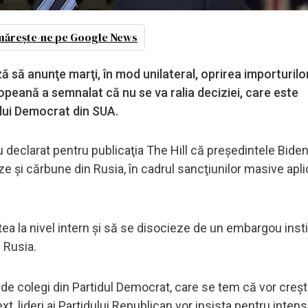
ărește-ne pe Google News
 să anunţe marţi, în mod unilateral, oprirea importurilo
opeană a semnalat că nu se va ralia deciziei, care este
dului Democrat din SUA.
u declarat pentru publicaţia The Hill că preşedintele Bide
ze şi cărbune din Rusia, în cadrul sancţiunilor masive apli
 la nivel intern şi să se disocieze de un embargou insti
n Rusia.
e colegi din Partidul Democrat, care se tem că vor creş
text, lideri ai Partidului Republican vor insista pentru inten