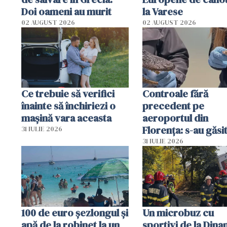
Doi oameni au murit
la Varese
02 AUGUST 2026
02 AUGUST 2026
Ce trebuie să verifici
Controale fără
înainte să închiriezi o
precedent pe
mașină vara aceasta
aeroportul din
Florența: s-au găsi
31 IULIE 2026
capete de aligator 
31 IULIE 2026
sumă imensă de ba
100 de euro șezlongul și
Un microbuz cu
apă de la robinet la un
sportivi de la Dina