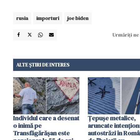
rusia
importuri
joe biden
Urmăriți-ne 
ALTE ȘTIRI DE INTERES
Individul care a desenat
Țepușe metalice,
o inimă pe
aruncate intențion
Transfăgărășan este
autostrăzi în Româ