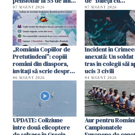
pensionar la 55 de ani.
de "baieții cu
Poliția l-a identificat
platforme": "Mi-au
07 AUGUST 2026
07 AUGUST 2026
cerut 1200 lei să m
tracteze"
„România Copiilor de
Incident în Crimee
Pretutindeni”: copiii
anexată: Un soldat 
români din diaspora,
tras în colegii săi a
invitați să scrie despre
ucis 3 civili
România într-un volum
06 AUGUST 2026
04 AUGUST 2026
special
UPDATE: Coliziune
Aur pentru Români
între două elicoptere
Campionatele
de salvare în Grecia.
Europene de canot