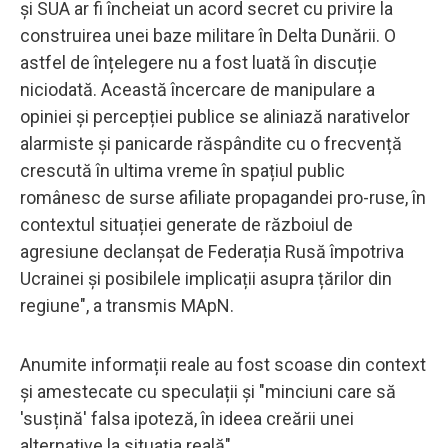
și SUA ar fi încheiat un acord secret cu privire la
construirea unei baze militare în Delta Dunării. O
astfel de înțelegere nu a fost luată în discuție
niciodată. Această încercare de manipulare a
opiniei și percepției publice se aliniază narativelor
alarmiste și panicarde răspândite cu o frecvență
crescută în ultima vreme în spațiul public
românesc de surse afiliate propagandei pro-ruse, în
contextul situației generate de războiul de
agresiune declanșat de Federația Rusă împotriva
Ucrainei și posibilele implicații asupra țărilor din
regiune", a transmis MApN.
Anumite informații reale au fost scoase din context
și amestecate cu speculații și "minciuni care să
'susțină' falsa ipoteză, în ideea creării unei
alternative la situația reală".