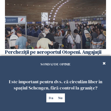
Percheziții pe aeroportul Otopeni. Angajații
unei mari companii aeriene furau parfumuri,
ceasuri și mâncarea destinată vânzării
SONDAJ DE OPINIE
30 IULIE 2026
Este important pentru dvs. că circulăm liber în
spațiul Schengen, fără control la granițe?
Da
Nu