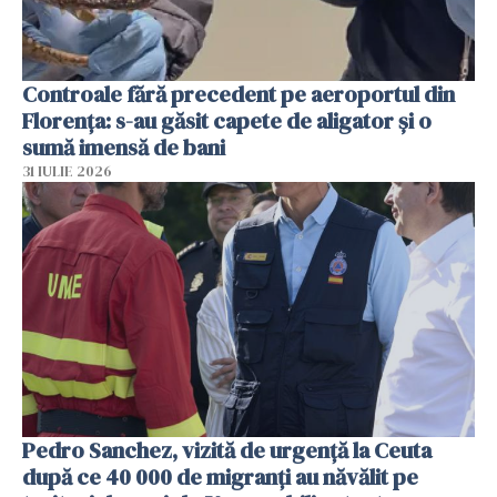
Controale fără precedent pe aeroportul din
Florența: s-au găsit capete de aligator și o
sumă imensă de bani
31 IULIE 2026
Pedro Sanchez, vizită de urgență la Ceuta
după ce 40 000 de migranți au năvălit pe