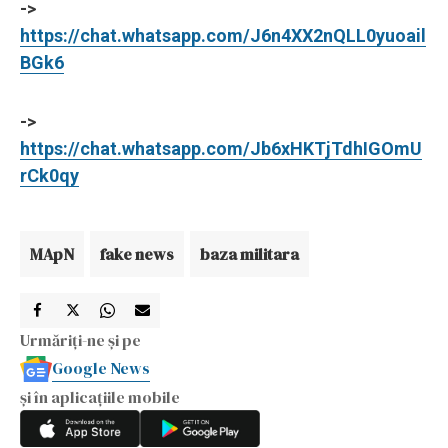
->
https://chat.whatsapp.com/J6n4XX2nQLL0yuoail
BGk6
->
https://chat.whatsapp.com/Jb6xHKTjTdhIGOmU
rCk0qy
MApN
fake news
baza militara
Urmăriți-ne și pe
Google News
și în aplicațiile mobile