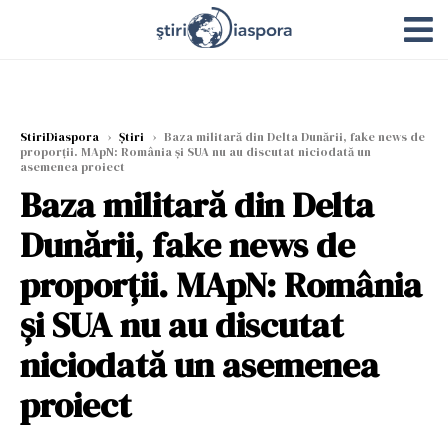
StiriDiaspora
›
Știri
›
Baza militară din Delta Dunării, fake news de
proporții. MApN: România și SUA nu au discutat niciodată un
asemenea proiect
Baza militară din Delta
Dunării, fake news de
proporții. MApN: România
și SUA nu au discutat
niciodată un asemenea
proiect