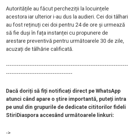
Autoritățile au făcut percheziții la locuințele
acestora iar ulterior i-au dus la audieri. Cei doi tâlhari
au fost reținuți cei doi pentru 24 de ore și urmează
să fie duși în fața instanței cu propunere de
arestare preventivă pentru următoarele 30 de zile,
acuzați de tâlhărie calificată.
--------------------------------------------------------------------
-------------------------------------
Dacă doriți să fiți notificați direct pe WhatsApp
atunci când apare o știre importantă, puteți intra
pe unul din grupurile de dedicate cititorilor fideli
StiriDiaspora accesând următoarele linkuri:
->