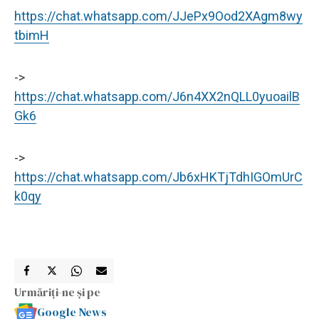
https://chat.whatsapp.com/JJePx9Ood2XAgm8wy
tbimH
->
https://chat.whatsapp.com/J6n4XX2nQLL0yuoailB
Gk6
->
https://chat.whatsapp.com/Jb6xHKTjTdhIGOmUrC
k0qy
Urmăriți-ne și pe
Google News