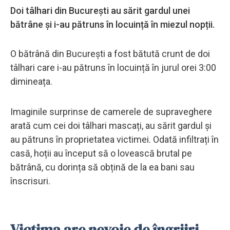
Doi tâlhari din București au sărit gardul unei
bătrâne și i-au pătruns în locuință în miezul nopții.
O bătrână din București a fost bătută crunt de doi
tâlhari care i-au pătruns în locuință în jurul orei 3:00
dimineața.
Imaginile surprinse de camerele de supraveghere
arată cum cei doi tâlhari mascați, au sărit gardul și
au pătruns în proprietatea victimei. Odată infiltrați în
casă, hoții au început să o lovească brutal pe
bătrână, cu dorința să obțină de la ea bani sau
înscrisuri.
Victima are nevoie de îngrijri