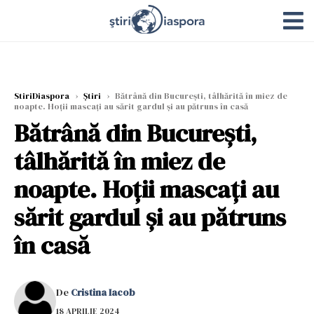
StiriDiaspora
›
Știri
›
Bătrână din București, tâlhărită în miez de
noapte. Hoții mascați au sărit gardul și au pătruns în casă
Bătrână din București,
tâlhărită în miez de
noapte. Hoții mascați au
sărit gardul și au pătruns
în casă
De
Cristina Iacob
18 APRILIE 2024