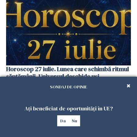
Horoscop 27 iulie. Lunea care schimbă ritmul
săptămânii. Universul deschide uși
neașteptate pentru unele zodii
SONDAJ DE OPINIE
26 IULIE 2026
Ați beneficiat de oportunități în UE?
Da
Nu