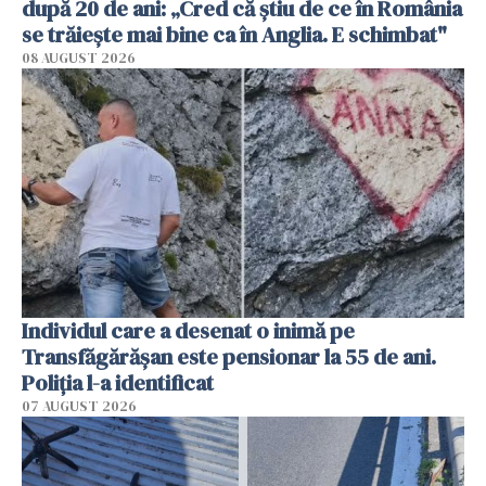
după 20 de ani: „Cred că știu de ce în România
se trăiește mai bine ca în Anglia. E schimbat"
08 AUGUST 2026
Individul care a desenat o inimă pe
Transfăgărășan este pensionar la 55 de ani.
Poliția l-a identificat
07 AUGUST 2026