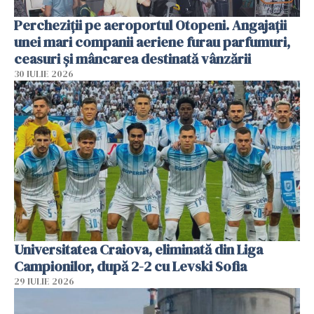
Percheziții pe aeroportul Otopeni. Angajații
unei mari companii aeriene furau parfumuri,
ceasuri și mâncarea destinată vânzării
30 IULIE 2026
Universitatea Craiova, eliminată din Liga
Campionilor, după 2-2 cu Levski Sofia
29 IULIE 2026