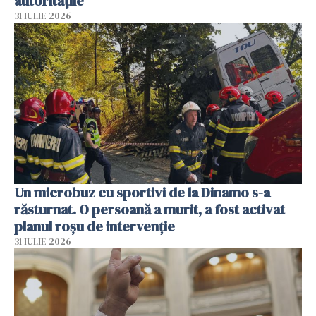
autoritățile
31 IULIE 2026
Un microbuz cu sportivi de la Dinamo s-a
răsturnat. O persoană a murit, a fost activat
planul roșu de intervenție
31 IULIE 2026