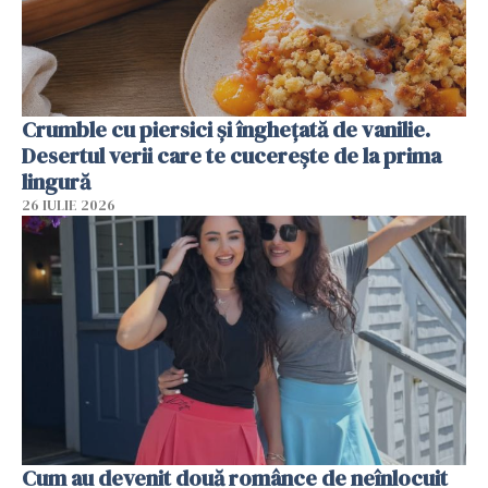
Crumble cu piersici și înghețată de vanilie.
Desertul verii care te cucerește de la prima
lingură
26 IULIE 2026
Cum au devenit două românce de neînlocuit