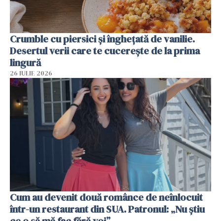
Crumble cu piersici și înghețată de vanilie.
Desertul verii care te cucerește de la prima
lingură
26 IULIE 2026
Cum au devenit două românce de neînlocuit
într-un restaurant din SUA. Patronul: „Nu știu
ce o să mă fac fără voi”