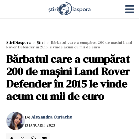
StiriDiaspora
›
Știri
›
Bărbatul care a cumpărat 200 de mașini Land
Rover Defender în 2015 le vinde acum cu mii de euro
Bărbatul care a cumpărat
200 de mașini Land Rover
Defender în 2015 le vinde
acum cu mii de euro
De
Alexandra Curtache
13 IANUARIE 2023