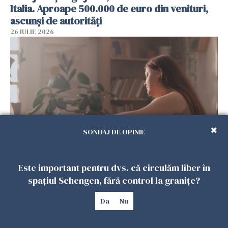
Italia. Aproape 500.000 de euro din venituri,
ascunși de autorități
26 IULIE 2026
SONDAJ DE OPINIE
Vrei să te muți în SUA? Un studiu Harvard
Este important pentru dvs. că circulăm liber în
arată ce se întâmplă cu sănătatea multor
spațiul Schengen, fără control la granițe?
imigranți
26 IULIE 2026
Da
Nu