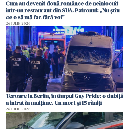
Cum au devenit două românce de neînlocuit
într-un restaurant din SUA. Patronul: „Nu știu
ce o să mă fac fără voi”
26 IULIE 2026
Teroare la Berlin, în timpul Gay Pride: o dubiță
a intrat în mulțime. Un mort și 15 răniți
26 IULIE 2026