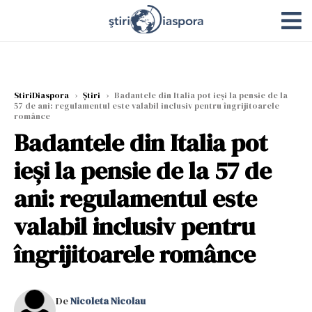
StiriDiaspora
›
Știri
›
Badantele din Italia pot ieși la pensie de la
57 de ani: regulamentul este valabil inclusiv pentru îngrijitoarele
românce
Badantele din Italia pot
ieși la pensie de la 57 de
ani: regulamentul este
valabil inclusiv pentru
îngrijitoarele românce
De
Nicoleta Nicolau