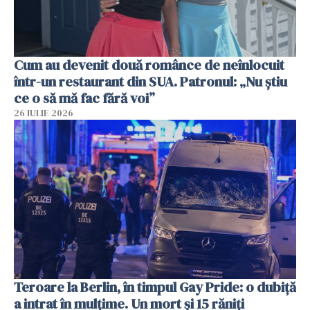
Cum au devenit două românce de neînlocuit
într-un restaurant din SUA. Patronul: „Nu știu
ce o să mă fac fără voi”
26 IULIE 2026
Teroare la Berlin, în timpul Gay Pride: o dubiță
a intrat în mulțime. Un mort și 15 răniți