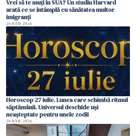
Vrei să te muți în SUA? Un studiu Harvard
arată ce se întâmplă cu sănătatea multor
imigranți
26 IULIE 2026
Horoscop 27 iulie. Lunea care schimbă ritmul
săptămânii. Universul deschide uși
neașteptate pentru unele zodii
26 IULIE 2026