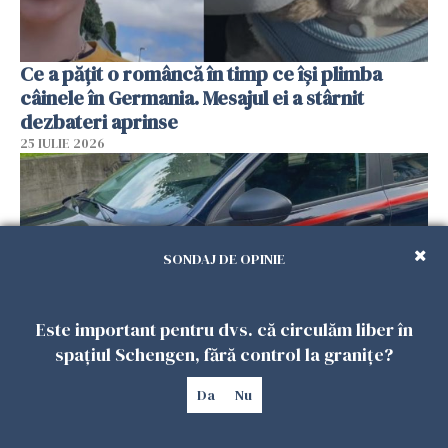
Ce a pățit o româncă în timp ce își plimba
câinele în Germania. Mesajul ei a stârnit
dezbateri aprinse
25 IULIE 2026
SONDAJ DE OPINIE
Este important pentru dvs. că circulăm liber în
spațiul Schengen, fără control la granițe?
Româncă din Italia, acuzată că și-a lăsat copiii
Da
Nu
singuri în casă pentru a merge la mall. Vecinii
au dat alarma