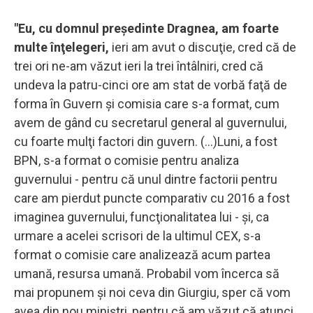
"Eu, cu domnul preşedinte Dragnea, am foarte
multe înţelegeri,
ieri am avut o discuţie, cred că de
trei ori ne-am văzut ieri la trei întâlniri, cred că
undeva la patru-cinci ore am stat de vorbă faţă de
forma în Guvern şi comisia care s-a format, cum
avem de gând cu secretarul general al guvernului,
cu foarte mulţi factori din guvern. (...)Luni, a fost
BPN, s-a format o comisie pentru analiza
guvernului - pentru că unul dintre factorii pentru
care am pierdut puncte comparativ cu 2016 a fost
imaginea guvernului, funcţionalitatea lui - şi, ca
urmare a acelei scrisori de la ultimul CEX, s-a
format o comisie care analizează acum partea
umană, resursa umană. Probabil vom încerca să
mai propunem şi noi ceva din Giurgiu, sper că vom
avea din nou miniştri, pentru că am văzut că atunci