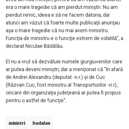
era o mare tragedie că am pierdut miniştri. Nu am
pierdut nimic, ideea e să ne facem datoria, dar
atunci am văzut că foarte multe publicaţii anunţau
aşa o mare tragedie că nu mai avem ministru.
Funcţia de ministru e o funcţie extrem de volatilă", a
declarat Niculae Bădălău.
El nu a vrut să dezvăluie numele giurgiuvenilor care
ar putea deveni miniştri, dar a menţionat că "în afară
de Andrei Alexandru (deputat -n.r.) şi de Cuc
(Răzvan Cuc, fost ministru al Transporturilor -n.r),
oricare din organizaţia judeţeană ar putea fi propus
pentru o astfel de funcţie".
ministri
badalau