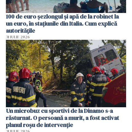
100 de euro șezlongul și apă de la robinet la
un euro, în stațiunile din Italia. Cum explică
autoritățile
31 IULIE 2026
Un microbuz cu sportivi de la Dinamo s-a
răsturnat. O persoană a murit, a fost activat
planul roșu de intervenție
31 IULIE 2026