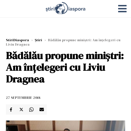
StiriDiaspora
›
Știri
›
Bădălău propune miniștri: Am înțelegeri cu
Liviu Dragnea
Bădălău propune miniștri:
Am înțelegeri cu Liviu
Dragnea
27 SEPTEMBRIE 2018