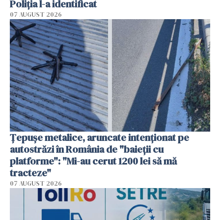
Poliția l-a identificat
07 AUGUST 2026
Țepușe metalice, aruncate intenționat pe
autostrăzi în România de "baieții cu
platforme": "Mi-au cerut 1200 lei să mă
tracteze"
07 AUGUST 2026