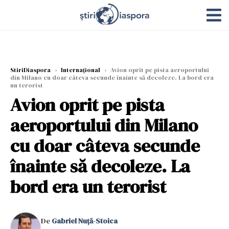
StiriDiaspora
›
Internațional
›
Avion oprit pe pista aeroportului
din Milano cu doar câteva secunde înainte să decoleze. La bord era
un terorist
Avion oprit pe pista
aeroportului din Milano
cu doar câteva secunde
înainte să decoleze. La
bord era un terorist
De
Gabriel Nuță-Stoica