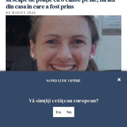
din casa în care a fost prins
04 AUGUST 2026
SONDAJ DE OPINIE
A fost arestat criminalul femeii găsite în
Grecia, într-o valiză. S-a aflat cum s-a
întâmplat totul
Vă simțiți cetățean european?
04 AUGUST 2026
Da
Nu