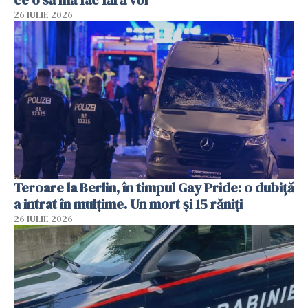
ce o să mă fac fără voi”
26 IULIE 2026
Teroare la Berlin, în timpul Gay Pride: o dubiță
a intrat în mulțime. Un mort și 15 răniți
26 IULIE 2026