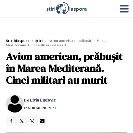
StiriDiaspora
›
Știri
›
Avion american, prăbușit în Marea
Mediterană. Cinci militari au murit
Avion american, prăbușit
în Marea Mediterană.
Cinci militari au murit
De
Liviu Ludovic
12 NOIEMBRIE 2023