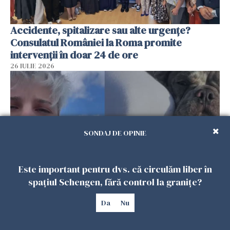
Accidente, spitalizare sau alte urgențe?
Consulatul României la Roma promite
intervenții în doar 24 de ore
26 IULIE 2026
SONDAJ DE OPINIE
Este important pentru dvs. că circulăm liber în
spațiul Schengen, fără control la granițe?
Ce a pățit o româncă în timp ce își plimba
Da
Nu
câinele în Germania. Mesajul ei a stârnit
dezbateri aprinse