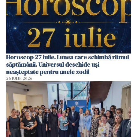
Horoscop 27 iulie. Lunea care schimbă ritmul
săptămânii. Universul deschide uși
neașteptate pentru unele zodii
26 IULIE 2026