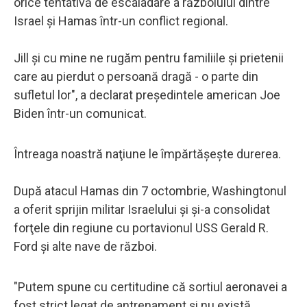
orice tentativă de escaladare a războiului dintre
Israel şi Hamas într-un conflict regional.
Jill şi cu mine ne rugăm pentru familiile şi prietenii
care au pierdut o persoană dragă - o parte din
sufletul lor", a declarat preşedintele american Joe
Biden într-un comunicat.
Întreaga noastră naţiune le împărtăşeşte durerea.
După atacul Hamas din 7 octombrie, Washingtonul
a oferit sprijin militar Israelului şi şi-a consolidat
forţele din regiune cu portavionul USS Gerald R.
Ford şi alte nave de război.
"Putem spune cu certitudine că sortiul aeronavei a
fost strict legat de antrenament și nu există