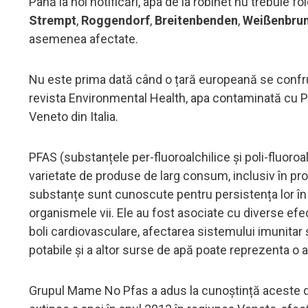
Până la noi notificări, apa de la robinet nu trebuie
Strempt
,
Roggendorf
,
Breitenbenden
,
Weißenbru
asemenea afectate.
Nu este prima dată când o țară europeană se confru
revista Environmental Health, apa contaminată cu P
Veneto din Italia.
PFAS (substanțele per-fluoroalchilice și poli-fluoroa
varietate de produse de larg consum, inclusiv în pro
substanțe sunt cunoscute pentru persistența lor în 
organismele vii. Ele au fost asociate cu diverse efe
boli cardiovasculare, afectarea sistemului imunitar
potabile și a altor surse de apă poate reprezenta o
Grupul Mame No Pfas a adus la cunoștință aceste da