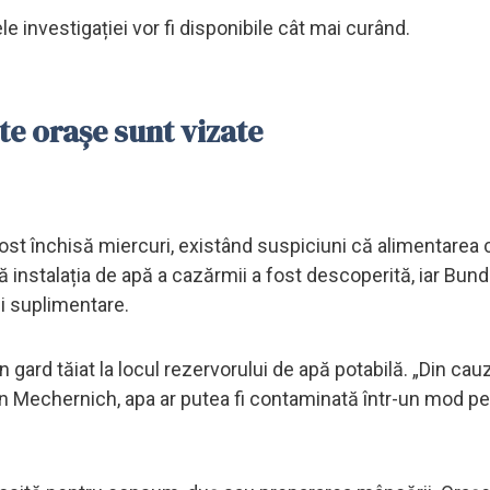
le investigației vor fi disponibile cât mai curând.
te orașe sunt vizate
st închisă miercuri, existând suspiciuni că alimentarea 
ză instalația de apă a cazărmii a fost descoperită, iar Bu
ții suplimentare.
 gard tăiat la locul rezervorului de apă potabilă. „Din cau
in Mechernich, apa ar putea fi contaminată într-un mod pe