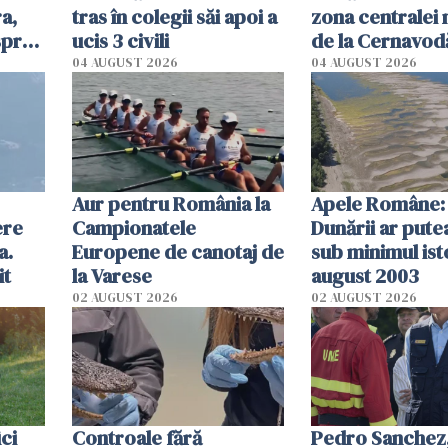
a,
tras în colegii săi apoi a
zona centralei 
spre
ucis 3 civili
de la Cernavodă
olum
cm faţă de ziua
04 AUGUST 2026
04 AUGUST 2026
Aur pentru România la
Apele Române: 
ere
Campionatele
Dunării ar pute
a.
Europene de canotaj de
sub minimul ist
it
la Varese
august 2003
02 AUGUST 2026
02 AUGUST 2026
ici
Controale fără
Pedro Sanchez, 