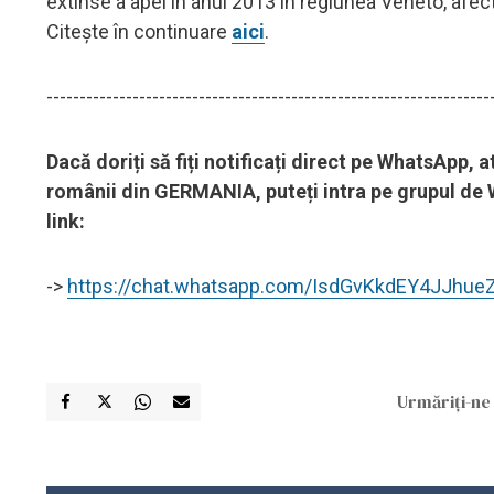
extinse a apei în anul 2013 în regiunea Veneto, afe
Citește în continuare
aici
.
-------------------------------------------------------------------
Dacă doriți să fiți notificați direct pe WhatsApp,
românii din GERMANIA, puteți intra pe grupul de W
link:
->
https://chat.whatsapp.com/IsdGvKkdEY4JJhu
Urmăriți-ne 