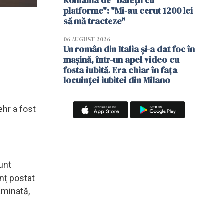
România de "baieții cu
platforme": "Mi-au cerut 1200 lei
să mă tracteze"
06 AUGUST 2026
Un român din Italia și-a dat foc în
mașină, într-un apel video cu
fosta iubită. Era chiar în fața
locuinței iubitei din Milano
ehr a fost
unt
nț postat
aminată,