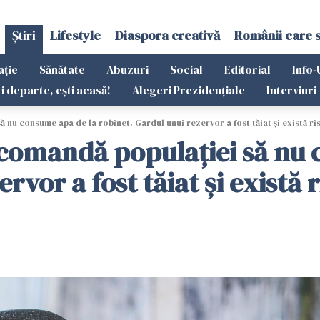
Știri
Lifestyle
Diaspora creativă
Românii care 
ație
Sănătate
Abuzuri
Social
Editorial
Info-
ti departe, ești acasă!
Alegeri Prezidențiale
Interviuri
 nu consume apa de la robinet. Gardul unui rezervor a fost tăiat și există r
ecomandă populației să nu 
ervor a fost tăiat și există