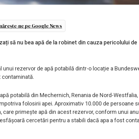
ărește-ne pe Google News
ați să nu bea apă de la robinet din cauza pericolului de
 unui rezervor de apă potabilă dintr-o locație a Bundesw
st contaminată.
 apă potabilă din Mechernich, Renania de Nord-Westfalia,
potriva folosirii apei. Aproximativ 10.000 de persoane s
 care primește apă din acest rezervor, conform unui anu
a desfășoară cercetări pentru a stabili dacă apa a fost cont