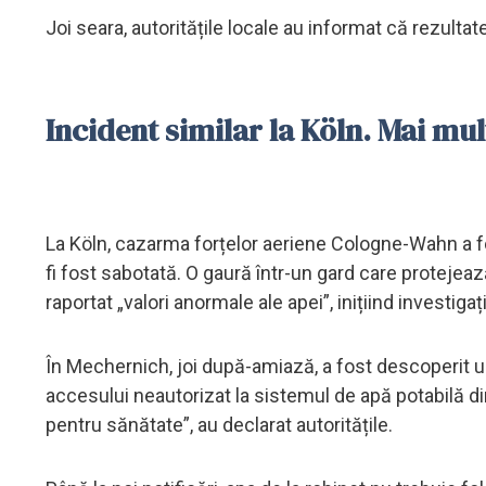
Joi seara, autoritățile locale au informat că rezultate
Incident similar la Köln. Mai mul
La Köln, cazarma forțelor aeriene Cologne-Wahn a fo
fi fost sabotată. O gaură într-un gard care protejea
raportat „valori anormale ale apei”, inițiind investiga
În Mechernich, joi după-amiază, a fost descoperit un
accesului neautorizat la sistemul de apă potabilă d
pentru sănătate”, au declarat autoritățile.