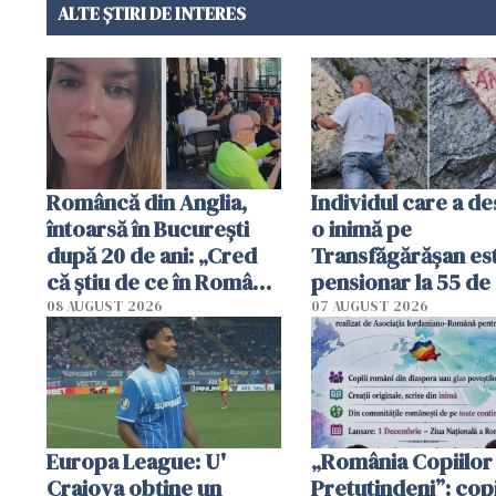
ALTE ȘTIRI DE INTERES
Româncă din Anglia,
Individul care a d
întoarsă în București
o inimă pe
după 20 de ani: „Cred
Transfăgărășan es
că știu de ce în România
pensionar la 55 de 
se trăiește mai bine ca
Poliția l-a identific
08 AUGUST 2026
07 AUGUST 2026
în Anglia. E schimbat"
Europa League: U'
„România Copiilor
Craiova obține un
Pretutindeni”: copi