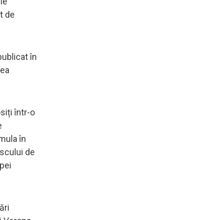
le
t de
ublicat în
nea
iți într-o
e
mula în
iscului de
pei
ări