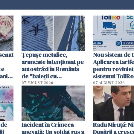
esenat
Țepușe metalice,
Nou sistem de t
aruncate intenționat pe
Aplicarea tarif
te
autostrăzi în România
pentru roviniet
ani.
de "baieții cu
sistemul TollRo
at
platforme": "Mi-au
începe la 1 oct
07 AUGUST 2026
07 AUGUST 2026
cerut 1200 lei să mă
tracteze"
 de
Incident în Crimeea
Radu Miruţă: Ni
ii
anexată: Un soldat rus a
Dunării a crescu