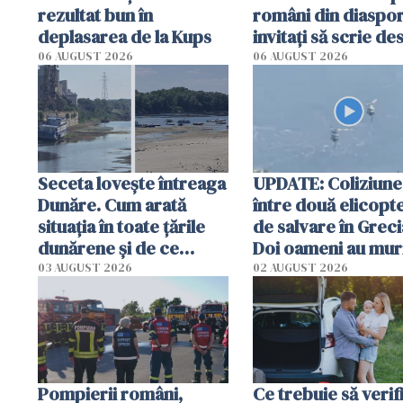
rezultat bun în
români din diaspor
deplasarea de la Kups
invitați să scrie de
România într-un v
06 AUGUST 2026
06 AUGUST 2026
special
Seceta lovește întreaga
UPDATE: Coliziune
Dunăre. Cum arată
între două elicopt
situația în toate țările
de salvare în Greci
dunărene și de ce
Doi oameni au mur
România resimte
03 AUGUST 2026
02 AUGUST 2026
efectele, deși a plouat
în iulie
Pompierii români,
Ce trebuie să verif