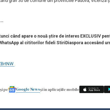
ctând grav 30 de comune din provinciile Padova, Vicenza ș
---
 atunci când apare o nouă știre de interes EXCLUSIV pen
hatsApp al cititorilor fideli StiriDiaspora accesând u
eZBrtNW
Google News
și pe
și în aplicațiile mobile