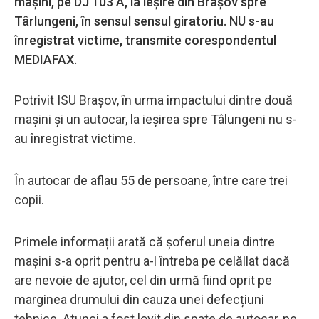
mașini, pe DJ 103 A, la ieșire din Brașov spre
Târlungeni, în sensul sensul giratoriu. NU s-au
înregistrat victime, transmite corespondentul
MEDIAFAX.
Potrivit ISU Brașov, în urma impactului dintre două
mașini și un autocar, la ieșirea spre Tâlungeni nu s-
au înregistrat victime.
În autocar de aflau 55 de persoane, între care trei
copii.
Primele informații arată că șoferul uneia dintre
mașini s-a oprit pentru a-l întreba pe celăllat dacă
are nevoie de ajutor, cel din urmă fiind oprit pe
marginea drumului din cauza unei defecțiuni
tehnice. Atunci a fost lovit din spate de autocar, pe