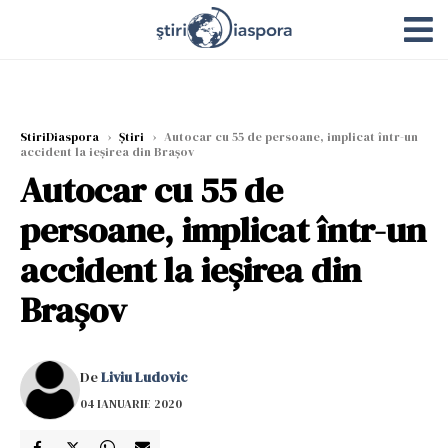
StiriDiaspora
›
Știri
›
Autocar cu 55 de persoane, implicat într-un
accident la ieșirea din Brașov
Autocar cu 55 de
persoane, implicat într-un
accident la ieșirea din
Brașov
De
Liviu Ludovic
04 IANUARIE 2020