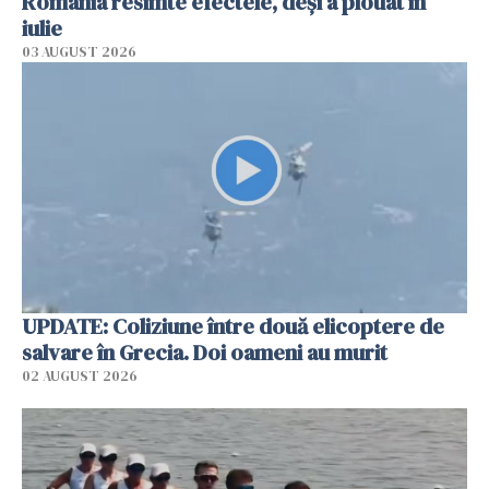
România resimte efectele, deși a plouat în
iulie
03 AUGUST 2026
UPDATE: Coliziune între două elicoptere de
salvare în Grecia. Doi oameni au murit
02 AUGUST 2026