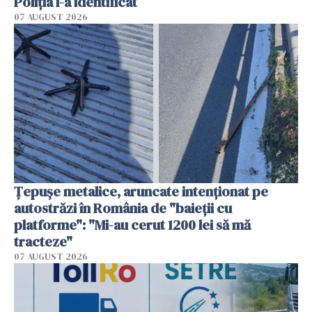
Poliția l-a identificat
07 AUGUST 2026
Țepușe metalice, aruncate intenționat pe
autostrăzi în România de "baieții cu
platforme": "Mi-au cerut 1200 lei să mă
tracteze"
07 AUGUST 2026