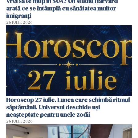
Vrei să te muți în SUA? Un studiu Harvard
arată ce se întâmplă cu sănătatea multor
imigranți
26 IULIE 2026
Horoscop 27 iulie. Lunea care schimbă ritmul
săptămânii. Universul deschide uși
neașteptate pentru unele zodii
26 IULIE 2026