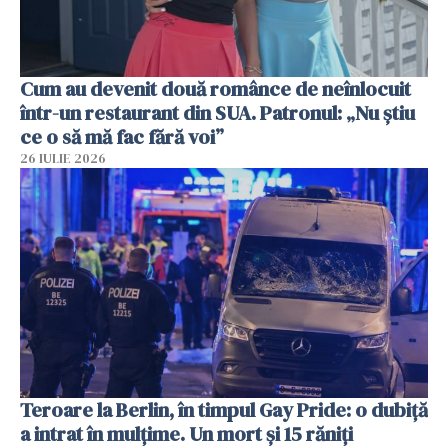
Cum au devenit două românce de neînlocuit
într-un restaurant din SUA. Patronul: „Nu știu
ce o să mă fac fără voi”
26 IULIE 2026
Teroare la Berlin, în timpul Gay Pride: o dubiță
a intrat în mulțime. Un mort și 15 răniți