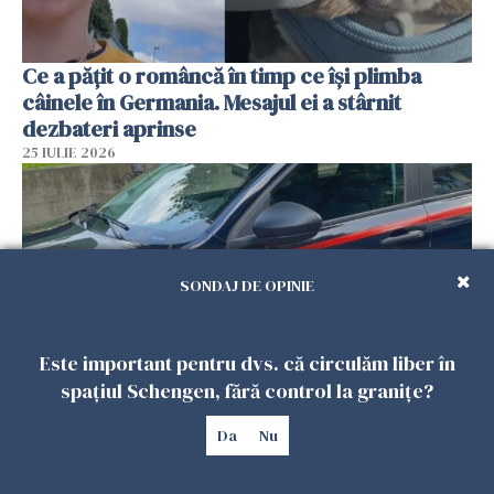
Ce a pățit o româncă în timp ce își plimba
câinele în Germania. Mesajul ei a stârnit
dezbateri aprinse
25 IULIE 2026
SONDAJ DE OPINIE
Este important pentru dvs. că circulăm liber în
spațiul Schengen, fără control la granițe?
Româncă din Italia, acuzată că și-a lăsat copiii
Da
Nu
singuri în casă pentru a merge la mall. Vecinii
au dat alarma