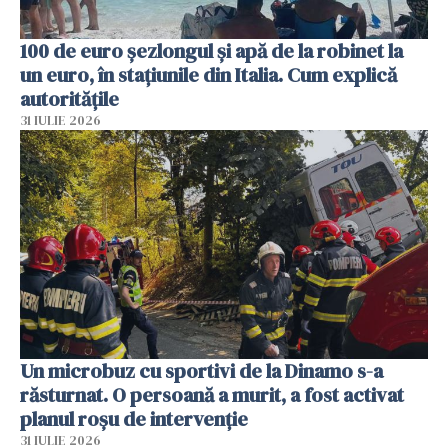
100 de euro șezlongul și apă de la robinet la
un euro, în stațiunile din Italia. Cum explică
autoritățile
31 IULIE 2026
Un microbuz cu sportivi de la Dinamo s-a
răsturnat. O persoană a murit, a fost activat
planul roșu de intervenție
31 IULIE 2026